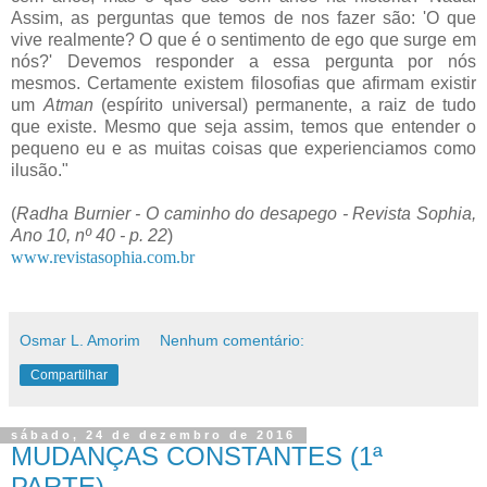
Assim, as perguntas que temos de nos fazer são: 'O que
vive realmente? O que é o sentimento de ego que surge em
nós?' Devemos responder a essa pergunta por nós
mesmos. Certamente existem filosofias que afirmam existir
um
Atman
(espírito universal) permanente, a raiz de tudo
que existe. Mesmo que seja assim, temos que entender o
pequeno eu e as muitas coisas que experienciamos como
ilusão."
(
Radha Burnier - O caminho do desapego - Revista Sophia,
Ano 10, nº 40 - p. 22
)
www.revistasophia.com.br
Osmar L. Amorim
Nenhum comentário:
Compartilhar
sábado, 24 de dezembro de 2016
MUDANÇAS CONSTANTES (1ª
PARTE)