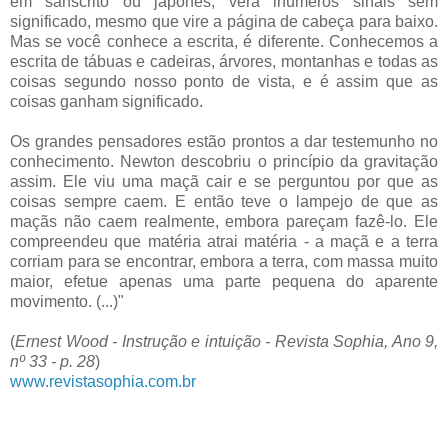
em sânscrito ou japonês; verá inúmeros sinais sem
significado, mesmo que vire a página de cabeça para baixo.
Mas se você conhece a escrita, é diferente. Conhecemos a
escrita de tábuas e cadeiras, árvores, montanhas e todas as
coisas segundo nosso ponto de vista, e é assim que as
coisas ganham significado.
Os grandes pensadores estão prontos a dar testemunho no
conhecimento. Newton descobriu o princípio da gravitação
assim. Ele viu uma maçã cair e se perguntou por que as
coisas sempre caem. E então teve o lampejo de que as
maçãs não caem realmente, embora pareçam fazê-lo. Ele
compreendeu que matéria atrai matéria - a maçã e a terra
corriam para se encontrar, embora a terra, com massa muito
maior, efetue apenas uma parte pequena do aparente
movimento. (...)"
(
Ernest Wood - Instrução e intuição - Revista Sophia, Ano 9,
nº 33 - p. 28
)
www.revistasophia.com.br