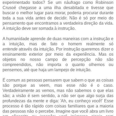
experimentado todos? Se um náufrago como Robinson
Crusoé chegasse a uma ilha desabitada e tivesse que
buscar o melhor lugar para morar, poderia procurar durante
toda a sua vida antes de decidir. Não é só por meio do
pensamento que encontramos a verdadeira direção da vida.
A intuição deve ser somada à instrução.
A humanidade aprende de duas maneiras com a instrução e
a intuição, mas de fato o homem realmente só
entende
através da intuição. Por instrução queremos dizer o
ensinamento exterior por meio da experiência. Mas os
objetos no nosso campo de percepção não são
compreendidos, não importa o quanto olhemos ou
pensemos, até que haja um lampejo de intuição.
É comum as pessoas pensarem que sabem o que as coisas
são porque as veem, mas esse não é o caso.
Verdadeiramente as vemos, mas não sabemos o que elas
são; a visão é sem sentido, a não ser que algo surja das
profundezas da mente e diga: 'Ah, eu conheço
você
!' Esse
processo é tão rápido com coisas familiares que a maioria
das pessoas não o percebe. Imagine que você abra um livro