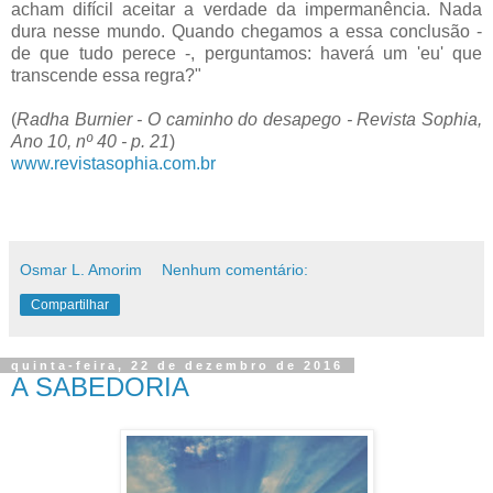
acham difícil aceitar a verdade da impermanência. Nada
dura nesse mundo. Quando chegamos a essa conclusão -
de que tudo perece -, perguntamos: haverá um 'eu' que
transcende essa regra?"
(
Radha Burnier - O caminho do desapego - Revista Sophia,
Ano 10, nº 40 - p. 21
)
www.revistasophia.com.br
Osmar L. Amorim
Nenhum comentário:
Compartilhar
quinta-feira, 22 de dezembro de 2016
A SABEDORIA