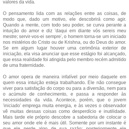
valores da vida.
O pensamento lida com as relações entre as coisas, de
modo que, dado um motivo, ele descobrirá como agir.
Quando a mente, com todo seu poder, se curva perante a
intuição do amor e diz 'daqui em diante vós sereis meu
mestre; servir-vos-ei sempre', o homem torna-se um iniciado
nos mistérios do Cristo ou de Krishna, ou do Deus do amor.
Se em algum lugar houver uma cerimônia exterior de
iniciação, ela visa anunciar que esse estágio foi alcançado,
que essa realidade foi atingida pelo membro recém admitido
de uma fraternidade.
O amor opera de maneira infalível por meio daquele em
quem essa intuição esteja trabalhando. Ele não consegue
viver para satisfação do corpo ou para a diversão, nem para
o acúmulo de conhecimento, e passa a responder às
necessidades da vida. Acontece, porém, que o jovem
'iniciado' emprega muita energia, e às vezes o observador
vê muitas dessas coisas como desperdício e inutilidade.
Mais tarde ele próprio descobre a sabedoria de colocar o
seu amor onde ele é mais útil. Somente por um instante é
que ele perde algo de sua razão; posteriormente ele