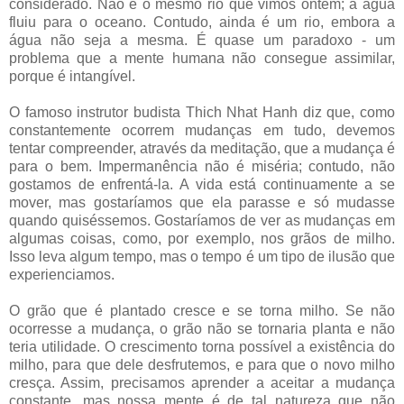
considerado. Não é o mesmo rio que vimos ontem; a água
fluiu para o oceano. Contudo, ainda é um rio, embora a
água não seja a mesma. É quase um paradoxo - um
problema que a mente humana não consegue assimilar,
porque é intangível.
O famoso instrutor budista Thich Nhat Hanh diz que, como
constantemente ocorrem mudanças em tudo, devemos
tentar compreender, através da meditação, que a mudança é
para o bem. Impermanência não é miséria; contudo, não
gostamos de enfrentá-la. A vida está continuamente a se
mover, mas gostaríamos que ela parasse e só mudasse
quando quiséssemos. Gostaríamos de ver as mudanças em
algumas coisas, como, por exemplo, nos grãos de milho.
Isso leva algum tempo, mas o tempo é um tipo de ilusão que
experienciamos.
O grão que é plantado cresce e se torna milho. Se não
ocorresse a mudança, o grão não se tornaria planta e não
teria utilidade. O crescimento torna possível a existência do
milho, para que dele desfrutemos, e para que o novo milho
cresça. Assim, precisamos aprender a aceitar a mudança
constante, mas nossa mente é de tal natureza que não