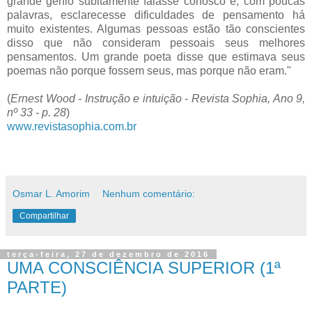
grande gênio subitamente falasse conosco e, com poucas
palavras, esclarecesse dificuldades de pensamento há
muito existentes. Algumas pessoas estão tão conscientes
disso que não consideram pessoais seus melhores
pensamentos. Um grande poeta disse que estimava seus
poemas não porque fossem seus, mas porque não eram."
(
Ernest Wood - Instrução e intuição - Revista Sophia, Ano 9,
nº 33 - p. 28
)
www.revistasophia.com.br
Osmar L. Amorim
Nenhum comentário:
Compartilhar
terça-feira, 27 de dezembro de 2016
UMA CONSCIÊNCIA SUPERIOR (1ª
PARTE)