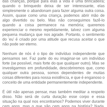
das crianças, porque para elas a vida é uma brincadeira;
quando o brinquedo deixa de ser interessante, elas
simplesmente o abandonam para fazer alguma outra coisa.
Assim, quase como uma criança, podemos abrir mão de
algo divertido ou belo. Mas não conseguimos fazê-lo
quando a coisa permanece na memória; queremos
experienciar o mesmo repetidamente, talvez com alguma
pequena mudança que nos agrade. Portanto, o sentimento
do 'eu' é criado por uma atitude que recusa aceitar o que
não pode ser eterno.
Nenhum de nós é o tipo de indivíduo independente que
pensamos ser. Faz parte do eu imaginar-se um indivíduo
forte (se possível, mais forte do que qualquer outro). Mas se
investigarmos em profundidade, descobriremos que, como
qualquer outra pessoa, somos dependentes de muitas
coisas diferentes para nossa existência, e que é enganoso o
conceito de uma entidade permanentemente independente.
É útil não apenas pensar, mas também meditar a respeito
disso. Não será de curta duração esse corpo e essa
situação na qual nos encontramos? Podemos viver durante
cem anos, mas o que são cem anos na história? Nada.