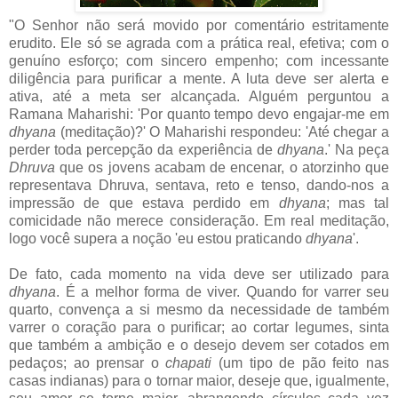
"O Senhor não será movido por comentário estritamente
erudito. Ele só se agrada com a prática real, efetiva; com o
genuíno esforço; com sincero empenho; com incessante
diligência para purificar a mente. A luta deve ser alerta e
ativa, até a meta ser alcançada. Alguém perguntou a
Ramana Maharishi: 'Por quanto tempo devo engajar-me em
dhyana
(meditação)?' O Maharishi respondeu: 'Até chegar a
perder toda percepção da experiência de
dhyana
.' Na peça
Dhruva
que os jovens acabam de encenar, o atorzinho que
representava Dhruva, sentava, reto e tenso, dando-nos a
impressão de que estava perdido em
dhyana
; mas tal
comicidade não merece consideração. Em real meditação,
logo você supera a noção 'eu estou praticando
dhyana
'.
De fato, cada momento na vida deve ser utilizado para
dhyana
. É a melhor forma de viver. Quando for varrer seu
quarto, convença a si mesmo da necessidade de também
varrer o coração para o purificar; ao cortar legumes, sinta
que também a ambição e o desejo devem ser cotados em
pedaços; ao prensar o
chapati
(um tipo de pão feito nas
casas indianas) para o tornar maior, deseje que, igualmente,