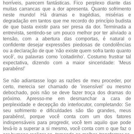
horríveis, parecem fantásticas. Fico perplexo diante das
muitas carrancas que a dor apresenta. Quanto sofrimento
neste mundo! Há dramas e tragédias, misérias e
degradação em tantos que me recordo do princípio budista
de que basta existir para ser presa da dor. Terminada a
entrevista, sentindo-se um pouco melhor por ter aliviado a
tensão, com a abertura das comportas, é natural o
confidente desejar expressões piedosas de condolências
ou a declaração de que 'não existe quem sofra tanto quanto
você', ou palavras como 'coitadinho'. Costumo frustrar tal
expectativa, dizendo com a maior sinceridade: 'Meus
parabéns!'
Se não adiantasse logo as razões de meu proceder, por
certo, merecia ser chamado de 'insensível' ou mesmo
debochado, pois não se deve fazer troça dos dramas do
próximo. Apresso-me em desmanchar a cara de
perplexidade e decepção do interlocutor, completando: Se
seu sofrimento e dificuldades são tão grandes, meus
parabéns!, porque você conta com um dos fatores
indispensáveis para progredir, você tem aquilo que pode
levá-lo a superar a si mesmo, você conta com o que faz o