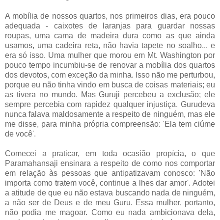
A mobília de nossos quartos, nos primeiros dias, era pouco
adequada - caixotes de laranjas para guardar nossas
roupas, uma cama de madeira dura como as que ainda
usamos, uma cadeira reta, não havia tapete no soalho... e
era só isso. Uma mulher que morou em Mt. Washington por
pouco tempo incumbiu-se de renovar a mobília dos quartos
dos devotos, com exceção da minha. Isso não me perturbou,
porque eu não tinha vindo em busca de coisas materiais; eu
as tivera no mundo. Mas Guruji percebeu a exclusão; ele
sempre percebia com rapidez qualquer injustiça. Gurudeva
nunca falava maldosamente a respeito de ninguém, mas ele
me disse, para minha própria compreensão: 'Ela tem ciúme
de você'.
Comecei a praticar, em toda ocasião propícia, o que
Paramahansaji ensinara a respeito de como nos comportar
em relação às pessoas que antipatizavam conosco: 'Não
importa como tratem você, continue a lhes dar amor'. Adotei
a atitude de que eu não estava buscando nada de ninguém,
a não ser de Deus e de meu Guru. Essa mulher, portanto,
não podia me magoar. Como eu nada ambicionava dela,