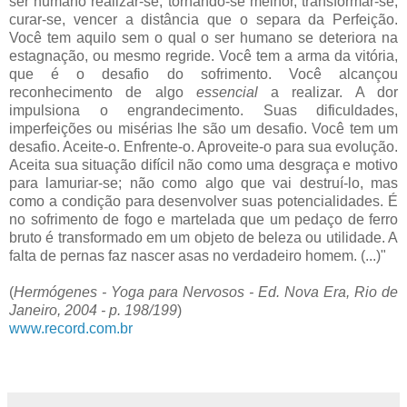
ser humano realizar-se, tornando-se melhor, transformar-se,
curar-se, vencer a distância que o separa da Perfeição.
Você tem aquilo sem o qual o ser humano se deteriora na
estagnação, ou mesmo regride. Você tem a arma da vitória,
que é o desafio do sofrimento. Você alcançou
reconhecimento de algo
essencial
a realizar. A dor
impulsiona o engrandecimento. Suas dificuldades,
imperfeições ou misérias lhe são um desafio. Você tem um
desafio. Aceite-o. Enfrente-o. Aproveite-o para sua evolução.
Aceita sua situação difícil não como uma desgraça e motivo
para lamuriar-se; não como algo que vai destruí-lo, mas
como a condição para desenvolver suas potencialidades. É
no sofrimento de fogo e martelada que um pedaço de ferro
bruto é transformado em um objeto de beleza ou utilidade. A
falta de pernas faz nascer asas no verdadeiro homem. (...)"
(
Hermógenes - Yoga para Nervosos - Ed. Nova Era, Rio de
Janeiro, 2004 - p. 198/199
)
www.record.com.br