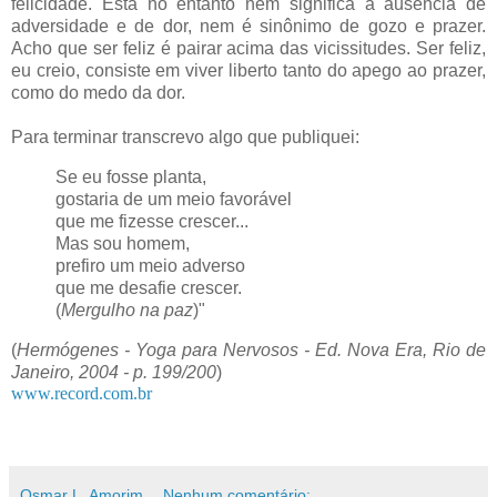
felicidade. Esta no entanto nem significa a ausência de
adversidade e de dor, nem é sinônimo de gozo e prazer.
Acho que ser feliz é pairar acima das vicissitudes. Ser feliz,
eu creio, consiste em viver liberto tanto do apego ao prazer,
como do medo da dor.
Para terminar transcrevo algo que publiquei:
Se eu fosse planta,
gostaria de um meio favorável
que me fizesse crescer...
Mas sou homem,
prefiro um meio adverso
que me desafie crescer.
(
Mergulho na paz
)"
(
Hermógenes - Yoga para Nervosos - Ed. Nova Era, Rio de
Janeiro, 2004 - p. 199/200
)
www.record.com.br
Osmar L. Amorim
Nenhum comentário: