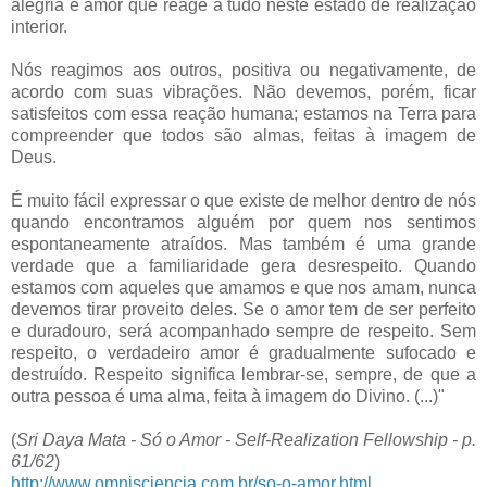
alegria e amor que reage a tudo neste estado de realização
interior.
Nós reagimos aos outros, positiva ou negativamente, de
acordo com suas vibrações. Não devemos, porém, ficar
satisfeitos com essa reação humana; estamos na Terra para
compreender que todos são almas, feitas à imagem de
Deus.
É muito fácil expressar o que existe de melhor dentro de nós
quando encontramos alguém por quem nos sentimos
espontaneamente atraídos. Mas também é uma grande
verdade que a familiaridade gera desrespeito. Quando
estamos com aqueles que amamos e que nos amam, nunca
devemos tirar proveito deles. Se o amor tem de ser perfeito
e duradouro, será acompanhado sempre de respeito. Sem
respeito, o verdadeiro amor é gradualmente sufocado e
destruído. Respeito significa lembrar-se, sempre, de que a
outra pessoa é uma alma, feita à imagem do Divino. (...)"
(
Sri Daya Mata - Só o Amor - Self-Realization Fellowship - p.
61/62
)
http://www.omnisciencia.com.br/so-o-amor.html