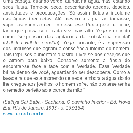
Uma cabaça, quando verde, afunda na água, mas, estando
seca flutua. Torne-se seco, descartando apegos, desejos,
ansiedades e preocupações. Só assim flutuará incólume
nas águas irrequietas. Até mesmo a água, ao tornar-se,
vapor, ascendo ao céu. Torne-se leve. Perca peso, e flutue,
tanto que possa subir cada vez mais alto.
Yoga
é definido
como 'suspensão das agitações da substância mental'
(
chithitha vrithithi nirodha
).
Yoga
, portanto, é a supressão
dos impulsos que agitam a consciência interna do homem.
Tais impulsos aumentam o lastro. Livre-se dos desejos que
o atraem para baixo. Conserve somente a ânsia de
encontrar-se face a face com a Verdade. Essa Verdade
brilha dentro de você, aguardando ser descoberta. Como a
lavadeira que está morrendo de sede, embora a água do rio
lhe chegue aos joelhos, o homem sofre, não obstante tenha
o remédio perfeito ao alcance da mão."
(
Sathya Sai Baba - Sadhana, O caminho Interior - Ed. Nova
Era, Rio de Janeiro, 1993 - p. 153/154
)
www.record.com.br