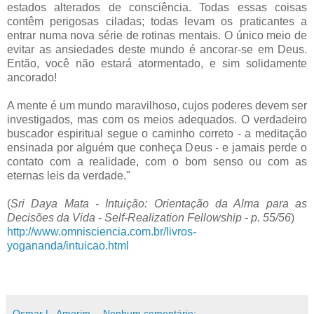
estados alterados de consciência. Todas essas coisas
contêm perigosas ciladas; todas levam os praticantes a
entrar numa nova série de rotinas mentais. O único meio de
evitar as ansiedades deste mundo é ancorar-se em Deus.
Então, você não estará atormentado, e sim solidamente
ancorado!
A mente é um mundo maravilhoso, cujos poderes devem ser
investigados, mas com os meios adequados. O verdadeiro
buscador espiritual segue o caminho correto - a meditação
ensinada por alguém que conheça Deus - e jamais perde o
contato com a realidade, com o bom senso ou com as
eternas leis da verdade."
(
Sri Daya Mata - Intuição: Orientação da Alma para as
Decisões da Vida - Self-Realization Fellowship - p. 55/56
)
http://www.omnisciencia.com.br/livros-
yogananda/intuicao.html
Osmar L. Amorim
Nenhum comentário: