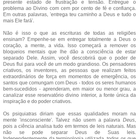
presente estado de frustração e tensão. Entregue o
problema ao Divino com cem por cento de fé e confiança.
Em outras palavras, 'entrega teu caminho a Deus e tudo o
mais Ele fará'.
Não é isso o que as escrituras de todas as religiões
ensinam? Empenhe-se em entregar totalmente a Deus o
coração, a mente, a vida. Isso começará a remover os
bloqueios mentais que lhe dão a consciência de estar
separado Dele. Assim, você descobrirá que o poder de
Deus flui para você de um modo grandioso. Os pensadores
criativos, os inventores, as pessoas que realizam feitos
extraordinários de força em momentos de emergência, os
santos que comungam com Deus - todos os seres humanos
bem-sucedidos - aprenderam, em maior ou menor grau, a
canalizar esse reservatório divino interior, a fonte única da
inspiração e do poder criativos.
Os psiquiatras diriam que essas qualidades moram na
mente 'insconsciente'. Talvez não usem a palavra
Deus
,
pois a ciência analisa tudo em termos de leis naturais. Mas
não se pode separar Deus de Suas leis.
Independentemente da terminologia utilizada, todos os que