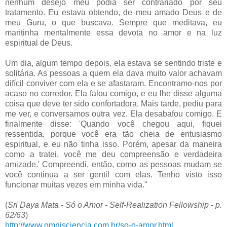
nenhum desejo meu podia ser contrariado por seu
tratamento. Eu estava obtendo, de meu amado Deus e de
meu Guru, o que buscava. Sempre que meditava, eu
mantinha mentalmente essa devota no amor e na luz
espiritual de Deus.
Um dia, algum tempo depois, ela estava se sentindo triste e
solitária. As pessoas a quem ela dava muito valor achavam
difícil conviver com ela e se afastaram. Encontramo-nos por
acaso no corredor. Ela falou comigo, e eu lhe disse alguma
coisa que deve ter sido confortadora. Mais tarde, pediu para
me ver, e conversamos outra vez. Ela desabafou comigo. E
finalmente disse: 'Quando você chegou aqui, fiquei
ressentida, porque você era tão cheia de entusiasmo
espiritual, e eu não tinha isso. Porém, apesar da maneira
como a tratei, você me deu compreensão e verdadeira
amizade.' Compreendi, então, como as pessoas mudam se
você continua a ser gentil com elas. Tenho visto isso
funcionar muitas vezes em minha vida."
(
Sri Daya Mata - Só o Amor - Self-Realization Fellowship - p.
62/63
)
http://www.omnisciencia.com.br/so-o-amor.html