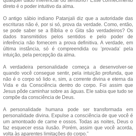
qualquer dado inferencial ou sensório? Esse conhecimento
direto é o poder intuitivo da alma.
O antigo sábio indiano Patanjali diz que a autoridade das
escrituras não é, por si só, prova da verdade. Como, então,
se pode saber se a Bíblia e o
Gita
são verdadeiros? Os
dados transmitidos pelos sentidos e pelo poder de
inferência não fornecem a prova definitiva. A verdade, em
última instância, só é compreendida ou 'provada' pela
intuição, pela percepção da alma.
A verdadeira personalidade começa a desenvolver-se
quando você consegue sentir, pela intuição profunda, que
não é o corpo só lido e, sim, a corrente divina e eterna da
Vida e da Consciência dentro do corpo. Foi assim que
Jesus pôde caminhar sobre as águas. Ele sabia que tudo se
compõe da consciência de Deus.
A personalidade humana pode ser transformada em
personalidade divina. Expulse a consciência de que você é
um amontoado de carne e ossos. Todas as noites, Deus o
faz esquecer essa ilusão. Porém, assim que você acorda,
volta às aparentes limitações do corpo."