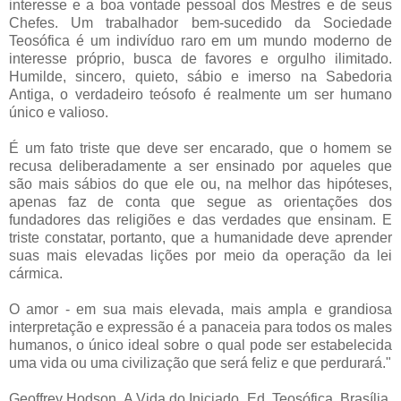
interesse e a boa vontade pessoal dos Mestres e de seus
Chefes. Um trabalhador bem-sucedido da Sociedade
Teosófica é um indivíduo raro em um mundo moderno de
interesse próprio, busca de favores e orgulho ilimitado.
Humilde, sincero, quieto, sábio e imerso na Sabedoria
Antiga, o verdadeiro teósofo é realmente um ser humano
único e valioso.
É um fato triste que deve ser encarado, que o homem se
recusa deliberadamente a ser ensinado por aqueles que
são mais sábios do que ele ou, na melhor das hipóteses,
apenas faz de conta que segue as orientações dos
fundadores das religiões e das verdades que ensinam. E
triste constatar, portanto, que a humanidade deve aprender
suas mais elevadas lições por meio da operação da lei
cármica.
O amor - em sua mais elevada, mais ampla e grandiosa
interpretação e expressão é a panaceia para todos os males
humanos, o único ideal sobre o qual pode ser estabelecida
uma vida ou uma civilização que será feliz e que perdurará."
Geoffrey Hodson, A Vida do Iniciado, Ed. Teosófica, Brasília,