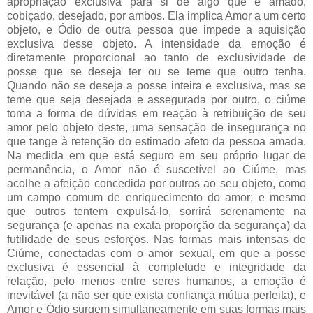
apropriação exclusiva para si de algo que é amado,
cobiçado, desejado, por ambos. Ela implica Amor a um certo
objeto, e Ódio de outra pessoa que impede a aquisição
exclusiva desse objeto. A intensidade da emoção é
diretamente proporcional ao tanto de exclusividade de
posse que se deseja ter ou se teme que outro tenha.
Quando não se deseja a posse inteira e exclusiva, mas se
teme que seja desejada e assegurada por outro, o ciúme
toma a forma de dúvidas em reação à retribuição de seu
amor pelo objeto deste, uma sensação de insegurança no
que tange à retenção do estimado afeto da pessoa amada.
Na medida em que está seguro em seu próprio lugar de
permanência, o Amor não é suscetível ao Ciúme, mas
acolhe a afeição concedida por outros ao seu objeto, como
um campo comum de enriquecimento do amor; e mesmo
que outros tentem expulsá-lo, sorrirá serenamente na
segurança (e apenas na exata proporção da segurança) da
futilidade de seus esforços. Nas formas mais intensas de
Ciúme, conectadas com o amor sexual, em que a posse
exclusiva é essencial à completude e integridade da
relação, pelo menos entre seres humanos, a emoção é
inevitável (a não ser que exista confiança mútua perfeita), e
Amor e Ódio surgem simultaneamente em suas formas mais