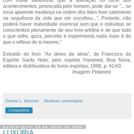
com muita sabedoria, que a alteração no rumo dos
acontecimentos, provocada pelo homem, pode dar-se
"... se
essa aparente mudança na ordem dos fatos tiver cabimento
na sequência da vida que ele escolheu..."
. Portanto, não
poderá haver maturidade vivencial sem que o indivíduo se
conscientize plenamente de seu livre-arbítrio e de que tudo
o que sofre, goza, percebe e experimenta nada mais é do
que o reflexo de si mesmo."
Extraído do livro "As dores da alma", de Francisco do
Espírito Santo Neto, pelo espírito Hammed, Boa Nova,
editora e distribuidora de livros espíritas, 1998, p. 41/43.
Imagem: Pinterest
Osmar L. Amorim
Nenhum comentário:
Compartilhar
quinta-feira, 10 de julho de 2025
LUXÚRIA