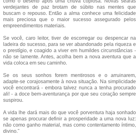
como o deserto após uma chuva copiosa. Novas searas
verdejantes de paz brotam de súbito nas mentes que
buscam o repouso. Então a alma conhece uma felicidade
mais preciosa que o maior sucesso assegurado pelos
empreendimentos materiais.
Se você, caro leitor, tiver de escorregar ou despencar na
ladeira do sucesso, para se ver abandonado pela riqueza e
o prestígio, e coagido a viver em humildes circunstâncias -
não se lamente. Antes, acolha bem a nova aventura que a
vida coloca em seu caminho.
Se os seus sonhos forem mentirosos e o arruinarem,
adapte-se corajosamente à nova situação. Na simplicidade
você encontrará - embora talvez nunca a tenha procurado
ali! - a doce bem-aventurança por que seu coração sempre
suspirou.
A vida lhe dará mais do que você porventura haja sonhado
se apenas procurar definir a prosperidade a uma nova luz:
não como ganho material, mas como contentamento íntimo,
divino."