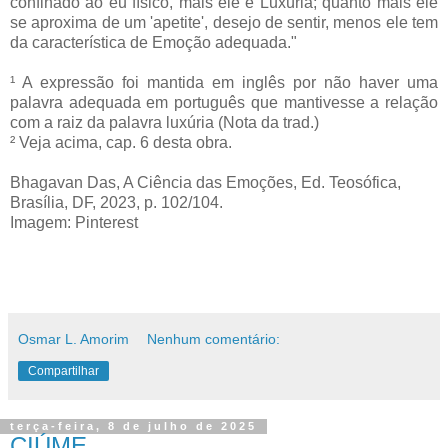
confinado ao eu físico, mais ele é Luxúria; quanto mais ele
se aproxima de um 'apetite', desejo de sentir, menos ele tem
da característica de Emoção adequada."
¹ A expressão foi mantida em inglês por não haver uma
palavra adequada em português que mantivesse a relação
com a raiz da palavra luxúria (Nota da trad.)
² Veja acima, cap. 6 desta obra.
Bhagavan Das, A Ciência das Emoções, Ed. Teosófica,
Brasília, DF, 2023, p. 102/104.
Imagem: Pinterest
Osmar L. Amorim
Nenhum comentário:
Compartilhar
terça-feira, 8 de julho de 2025
CIÚME