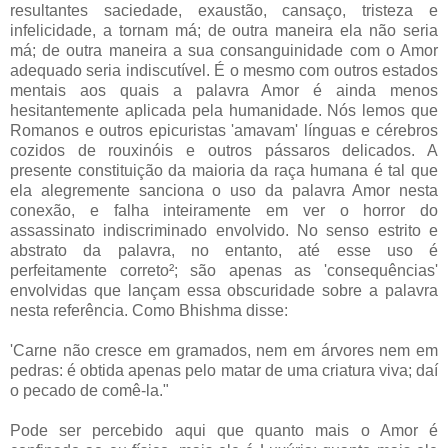
resultantes saciedade, exaustão, cansaço, tristeza e
infelicidade, a tornam má; de outra maneira ela não seria
má; de outra maneira a sua consanguinidade com o Amor
adequado seria indiscutível. É o mesmo com outros estados
mentais aos quais a palavra Amor é ainda menos
hesitantemente aplicada pela humanidade. Nós lemos que
Romanos e outros epicuristas 'amavam' línguas e cérebros
cozidos de rouxinóis e outros pássaros delicados. A
presente constituição da maioria da raça humana é tal que
ela alegremente sanciona o uso da palavra Amor nesta
conexão, e falha inteiramente em ver o horror do
assassinato indiscriminado envolvido. No senso estrito e
abstrato da palavra, no entanto, até esse uso é
perfeitamente correto²; são apenas as 'consequências'
envolvidas que lançam essa obscuridade sobre a palavra
nesta referência. Como Bhishma disse:
'Carne não cresce em gramados, nem em árvores nem em
pedras: é obtida apenas pelo matar de uma criatura viva; daí
o pecado de comê-la."
Pode ser percebido aqui que quanto mais o Amor é