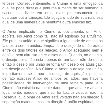
ferozes. Consequentemente, o Ciúme é uma emoção da
qual se pode dizer que perturba a mente do ser humano, a
sacode, a divide em dois, mais poderosamente que
qualquer outra Emoção. Ele aguça o todo de sua natureza
dual de uma maneira que nenhuma outra emoção faz.
O Amor implicado no Ciúme é, obviamente, um Amor
egoísta. No Amor como tal, não há egoísmo ou altruísmo.
Ele procura união, o que significa a igualdade de ambos os
fatores a serem unidos. Enquanto o desejo de união existe
entre os dois fatores da relação, o Amor adequado nem é
egoísta nem altruísta entre esses dois. Quando, no entanto,
o desejo por união está apenas de um lado, não do outro,
então o desejo por união se torna um desejo de aquisição,
um desejo egoísta. No Ciúme, o Amor, o desejo por união,
implicitamente se tornou um desejo de aquisição, pois, se
de fato existisse Amor de ambos os lados, não haveria
possibilidade de intervenção de uma terceira parte, e o
Ciúme não existiria na mente daquele que ama e é amado.
Igualmente, naquele que não há Exclusividade, não há
Reserva, cujo olhar de Amor está voltado não em direção à
separação material, mas em direção à união espiritual, nele