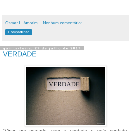
Osmar L. Amorim
Nenhum comentário:
Compartilhar
quinta-feira, 27 de julho de 2017
VERDADE
"Viver
em
verdade,
com
a verdade e
pela
verdade,