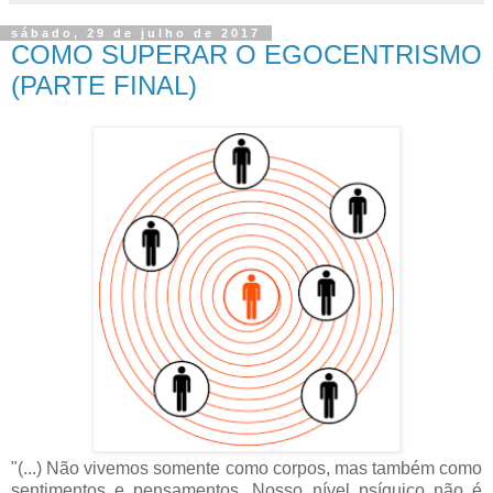
sábado, 29 de julho de 2017
COMO SUPERAR O EGOCENTRISMO
(PARTE FINAL)
"(...) Não vivemos somente como corpos, mas também como
sentimentos e pensamentos. Nosso nível psíquico não é