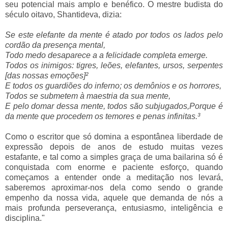
seu potencial mais amplo e benéfico. O mestre budista do
século oitavo, Shantideva, dizia:
Se este elefante da mente é atado por todos os lados pelo
cordão da presença mental,
Todo medo desaparece a a felicidade completa emerge.
Todos os inimigos: tigres, leões, elefantes, ursos, serpentes
[das nossas emoções]²
E todos os guardiões do inferno; os demônios e os horrores,
Todos se submetem à maestria da sua mente,
E pelo domar dessa mente, todos são subjugados,
Porque é
da mente que procedem os temores e penas infinitas.³
Como o escritor que só domina a espontânea liberdade de
expressão depois de anos de estudo muitas vezes
estafante, e tal como a simples graça de uma bailarina só é
conquistada com enorme e paciente esforço, quando
começamos a entender onde a meditação nos levará,
saberemos aproximar-nos dela como sendo o grande
empenho da nossa vida, aquele que demanda de nós a
mais profunda perseverança, entusiasmo, inteligência e
disciplina."