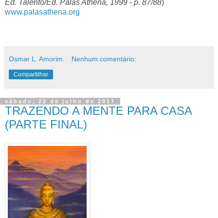
Ed. Talento/Ed. Palas Athena, 1999 - p. 87/88
)
www.palasathena.org
Osmar L. Amorim
Nenhum comentário:
Compartilhar
sábado, 22 de julho de 2017
TRAZENDO A MENTE PARA CASA
(PARTE FINAL)