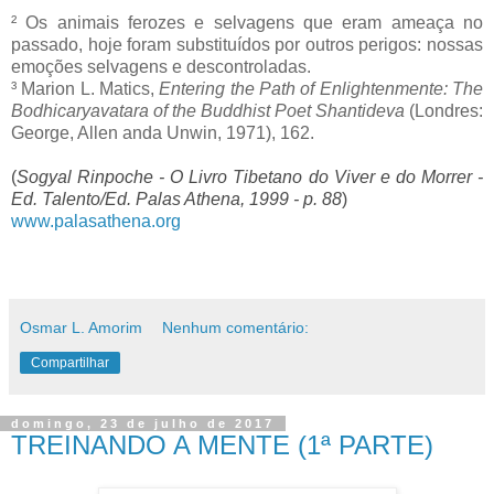
² Os animais ferozes e selvagens que eram ameaça no
passado, hoje foram substituídos por outros perigos: nossas
emoções selvagens e descontroladas.
³ Marion L. Matics,
Entering the Path of Enlightenmente: The
Bodhicaryavatara of the Buddhist Poet Shantideva
(Londres:
George, Allen anda Unwin, 1971), 162.
(
Sogyal Rinpoche - O Livro Tibetano do Viver e do Morrer -
Ed. Talento/Ed. Palas Athena, 1999 - p. 88
)
www.palasathena.org
Osmar L. Amorim
Nenhum comentário:
Compartilhar
domingo, 23 de julho de 2017
TREINANDO A MENTE (1ª PARTE)