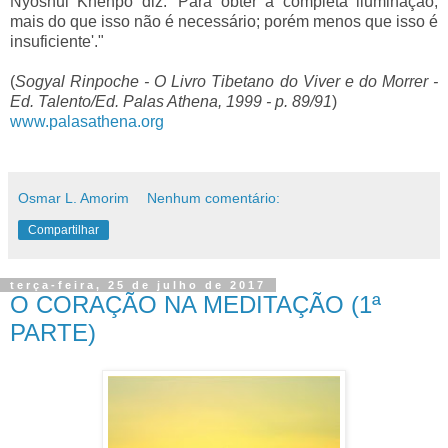
Nyoshul Khenpo diz: 'Para obter a completa iluminação,
mais do que isso não é necessário; porém menos que isso é
insuficiente'."
(
Sogyal Rinpoche - O Livro Tibetano do Viver e do Morrer -
Ed. Talento/Ed. Palas Athena, 1999 - p. 89/91
)
www.palasathena.org
Osmar L. Amorim
Nenhum comentário:
Compartilhar
terça-feira, 25 de julho de 2017
O CORAÇÃO NA MEDITAÇÃO (1ª
PARTE)