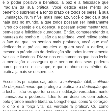
é o poder positivo e benéfico, a paz e a felicidade que
irradiam da sua prática. Você dedica esse mérito ao
benefício supremo e a longo prazo de todos os seres, à sua
iluminação. Num nível mais imediato, você o dedica a que
haja paz no mundo, a que todos possam ser inteiramente
livres do desejo e da doença, e possam experimentar total
bem-estar e felicidade duradoura. Então, compreendendo a
natureza de sonho e ilusão da realidade, você reflete sobre
o fato de que, no sentido mais profundo, você que está
dedicando a prática, aqueles a quem você a dedica, e
mesmo o próprio ato de dedicação são todos inerentemente
'vazios' e ilusórios. Diz-se nos ensinamentos que isso fecha
a meditação e assegura que nenhum dos seus poderes
puros perca-se ou escape, e que nenhum dos méritos da
prática jamais se desperdice.
Esses três princípios sagrados - a
motivação
hábil, a
atitude
de despendimento
que protege a prática e a
dedicação
que
a fecha - são os que torna sua meditação verdadeiramente
iluminadora e poderosa. Eles foram descritos com beleza
pelo grande mestre tibetano, Longchenpa, como 'o coração,
o olho e a força vital da verdadeira prática'. Ou como