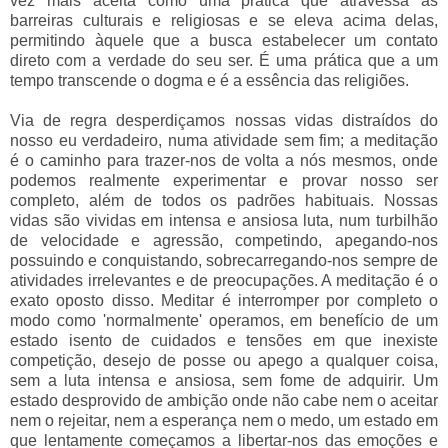
vez mais aceita como uma prática que atravessa as
barreiras culturais e religiosas e se eleva acima delas,
permitindo àquele que a busca estabelecer um contato
direto com a verdade do seu ser. É uma prática que a um
tempo transcende o dogma e é a essência das religiões.
Via de regra desperdiçamos nossas vidas distraídos do
nosso eu verdadeiro, numa atividade sem fim; a meditação
é o caminho para trazer-nos de volta a nós mesmos, onde
podemos realmente experimentar e provar nosso ser
completo, além de todos os padrões habituais. Nossas
vidas são vividas em intensa e ansiosa luta, num turbilhão
de velocidade e agressão, competindo, apegando-nos
possuindo e conquistando, sobrecarregando-nos sempre de
atividades irrelevantes e de preocupações. A meditação é o
exato oposto disso. Meditar é interromper por completo o
modo como 'normalmente' operamos, em benefício de um
estado isento de cuidados e tensões em que inexiste
competição, desejo de posse ou apego a qualquer coisa,
sem a luta intensa e ansiosa, sem fome de adquirir. Um
estado desprovido de ambição onde não cabe nem o aceitar
nem o rejeitar, nem a esperança nem o medo, um estado em
que lentamente começamos a libertar-nos das emoções e