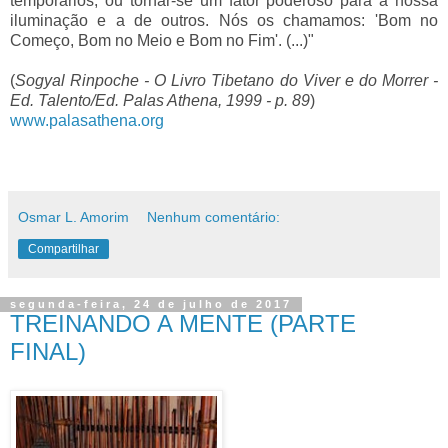
temporários, ou tornar-se um fator poderoso para a nossa
iluminação e a de outros. Nós os chamamos: 'Bom no
Começo, Bom no Meio e Bom no Fim'. (...)"
(
Sogyal Rinpoche - O Livro Tibetano do Viver e do Morrer -
Ed. Talento/Ed. Palas Athena, 1999 - p. 89
)
www.palasathena.org
Osmar L. Amorim
Nenhum comentário:
Compartilhar
segunda-feira, 24 de julho de 2017
TREINANDO A MENTE (PARTE
FINAL)