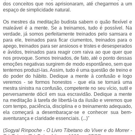
dos conceitos que nos aprisionaram, até chegarmos a um
espaço de simplicidade natural.
Os mestres da meditação budista sabem o quão flexível e
maleável é a mente. Se a treinamos, tudo é possível. Na
verdade, já somos perfeitamente treinados pelo samsara e
para ele, treinados para ficar ciumentos, treinados para o
apego, treinados para ser ansiosos e tristes e desesperados
e ávidos, treinados para reagir com raiva ao que quer que
nos provoque. Somos treinados, de fato, até o ponto dessas
emoções negativas surgirem de modo espontâneo, sem que
tentemos produzi-las. Assim, tudo é uma questão de treino e
do poder do hábito. Dedique a mente à confusão e logo
veremos - se formos honestos - que ela se tornará uma
mestra sinistra na confusão, competente no seu vício, sutil e
perversamente dócil em sua escravidão. Dedique a mente
na meditação à tarefa de libertá-la da ilusão e veremos que
com tempo, paciência, disciplina e o treinamento adequado,
ela começará a desembaraçar-se e conhecer sua bem-
aventurança e claridade essenciais. (...)"
(
Sogyal Rinpoche - O Livro Tibetano do Viver e do Morrer -