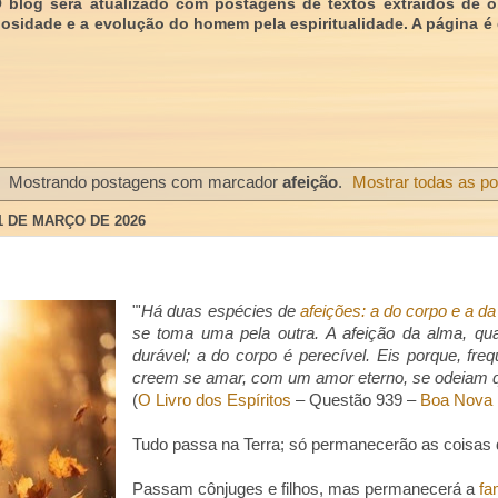
O blog será atualizado com postagens de textos extraídos de 
giosidade e a evolução do homem pela espiritualidade. A página é
Mostrando postagens com marcador
afeição
.
Mostrar todas as p
1 DE MARÇO DE 2026
"'
Há duas espécies de
afeições: a do corpo e a d
se toma uma pela outra. A afeição da alma, qu
durável; a do corpo é perecível. Eis porque, fr
creem se amar, com um amor eterno, se odeiam qu
(
O Livro dos Espíritos
– Questão 939 –
Boa Nova 
Tudo passa na Terra; só permanecerão as coisas
Passam cônjuges e filhos, mas permanecerá a
fa