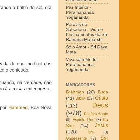
Paz Interior -
ndo o brilho do sol, ora
Paramahansa
Yogananda
Pérolas de
Sabedoria - Vida e
Ensinamentos de Sri
Ramana Maharshi
Só o Amor - Sri Daya
Mata
Viva sem Medo -
vida de que, no final das
Paramahansa
Yogananda
to: o conteúdo.
quando, na verdade, não
MARCADORES
o às coisas exteriores e,
Brahman
(20)
Buda
Cristo
(41)
Bíblia
(12)
Deus
(113)
 por
Hammed
, Boa Nova
(978)
Espírito Santo
Eu
(9)
Espírito Uno
(8)
Jesus
Sou
(14)
(126)
Om
(8)
Ser
Onipresente
(8)