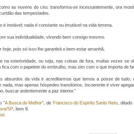
 como as nuvens do céu: transforma-se incessantemente, ora mostra
curidão das tempestades.
o é instável; nada é constante ou imutável na vida terrena.
ore sua individualidade, vivendo bem consigo mesmo.
 hoje, pois só isso lhe garantirá o bem-estar amanhã.
na exterioridade, ou seja, nas coisas de fora, muitas vezes se ol
 fica com o papelete do embrulho, mas sim com o que importa de fa
 absurdos da vida é acreditarmos que temos a posse de tudo, 
nada, mas apenas hóspedes transitórios. Incoerente é viver apegad
 buscar ardentemente a paz interior."
o "
A Busca do Melhor
", de
Francisco do Espírito Santo Neto
, ditado
uva/SP
, item 8.
est