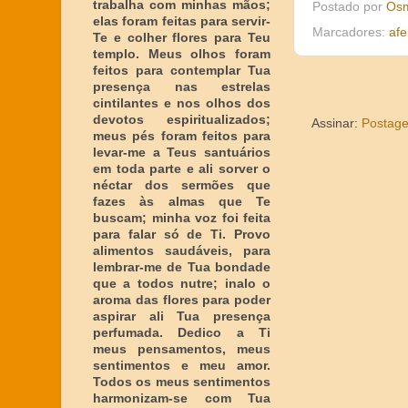
trabalha com minhas mãos;
Postado por
Osm
elas foram feitas para servir-
Marcadores:
afe
Te e colher flores para Teu
templo. Meus olhos foram
feitos para contemplar Tua
presença nas estrelas
cintilantes e nos olhos dos
devotos espiritualizados;
Assinar:
Postage
meus pés foram feitos para
levar-me a Teus santuários
em toda parte e ali sorver o
néctar dos sermões que
fazes às almas que Te
buscam; minha voz foi feita
para falar só de Ti. Provo
alimentos saudáveis, para
lembrar-me de Tua bondade
que a todos nutre; inalo o
aroma das flores para poder
aspirar ali Tua presença
perfumada. Dedico a Ti
meus pensamentos, meus
sentimentos e meu amor.
Todos os meus sentimentos
harmonizam-se com Tua