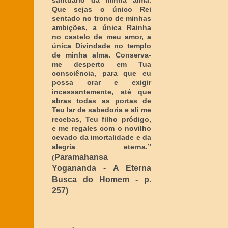
santuário da minha alma.
Que sejas o único Rei
sentado no trono de minhas
ambições, a única Rainha
no castelo de meu amor, a
única Divindade no templo
de minha alma. Conserva-
me desperto em Tua
consciência, para que eu
possa orar e exigir
incessantemente, até que
abras todas as portas de
Teu lar de sabedoria e ali me
recebas, Teu filho pródigo,
e me regales com o novilho
cevado da imortalidade e da
alegria eterna
.”
Paramahansa
(
Yogananda - A Eterna
Busca do Homem - p.
257)