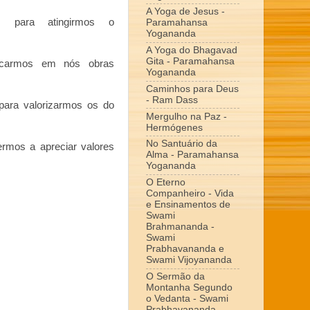
A Yoga de Jesus -
e, para atingirmos o
Paramahansa
Yogananda
A Yoga do Bhagavad
Gita - Paramahansa
ficarmos em nós obras
Yogananda
Caminhos para Deus
- Ram Dass
ara valorizarmos os do
Mergulho na Paz -
Hermógenes
No Santuário da
ermos a apreciar valores
Alma - Paramahansa
Yogananda
O Eterno
Companheiro - Vida
e Ensinamentos de
Swami
Brahmananda -
Swami
Prabhavananda e
Swami Vijoyananda
O Sermão da
Montanha Segundo
o Vedanta - Swami
Prabhavananda