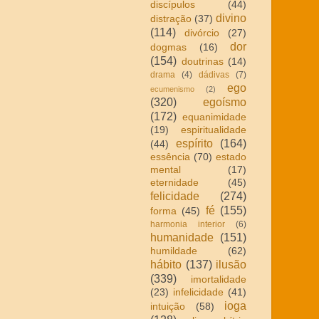
discípulos
(44)
divino
distração
(37)
(114)
divórcio
(27)
dor
dogmas
(16)
(154)
doutrinas
(14)
drama
(4)
dádivas
(7)
ego
ecumenismo
(2)
(320)
egoísmo
(172)
equanimidade
(19)
espiritualidade
espírito
(164)
(44)
essência
(70)
estado
mental
(17)
eternidade
(45)
felicidade
(274)
fé
(155)
forma
(45)
harmonia interior
(6)
humanidade
(151)
humildade
(62)
hábito
(137)
ilusão
(339)
imortalidade
(23)
infelicidade
(41)
ioga
intuição
(58)