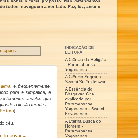
obras sobre o tema proposto. Não defendemos
 de todos, naveguem a vontade. Paz, luz, amor e
INDICAÇÃO DE
ostagens
LEITURA
A Ciência da Religião
- Paramahansa
Yogananda
A Ciência Sagrada -
Swami Sri Yukteswar
a alma
, e, frequentemente,
A Essência do
ando pura e simpática, é
Bhagavad Gita
equentemente, aqueles que
explicado por
Paramahansa
ando a ilusão termina.'
Yogananda - Swami
Editora
)
Kriyananda
A Eterna Busca do
 do céu.
Homem -
Paramahansa
mília universal
.
Yogananda