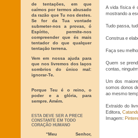
de tentações, em que
A vida física é
caímos por termos abusado
mostrando a es
da razão que Tu nos destes.
Se for da Tua vontade
Tudo passa, tud
submeter-nos a provas, ó
Espírito, permite-nos
compreender que és mais
Construa e elab
tentador do que qualquer
tentação terrena.
Faça seu melhor
Vem em nossa ajuda para
Quem se prende 
que nos livremos dos laços
contas, ninguém
sombrios do único mal:
ignorar-Te.
Um dos maiores
somos donos de 
Porque Teu é o reino, o
ao mesmo tempo,
poder e a glória, para
sempre. Amém.
Extraído do livr
Editora,
Catand
ESTA DEVE SER A PRECE
Imagem:
Pinter
CONSTANTE EM TODO
CORAÇÃO HUMANO
“Meu Senhor,