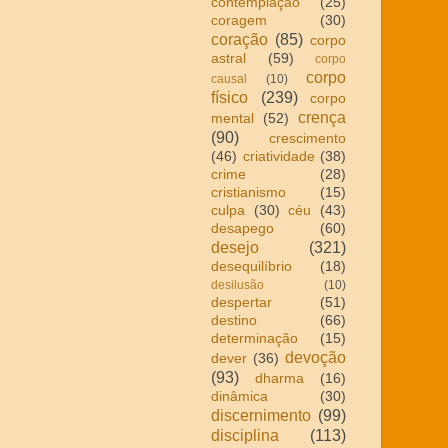
contemplação
(25)
coragem
(30)
coração
(85)
corpo
astral
(59)
corpo
corpo
causal
(10)
físico
(239)
corpo
crença
mental
(52)
(90)
crescimento
(46)
criatividade
(38)
crime
(28)
cristianismo
(15)
culpa
(30)
céu
(43)
desapego
(60)
desejo
(321)
desequilíbrio
(18)
desilusão
(10)
despertar
(51)
destino
(66)
determinação
(15)
devoção
dever
(36)
(93)
dharma
(16)
dinâmica
(30)
discernimento
(99)
disciplina
(113)