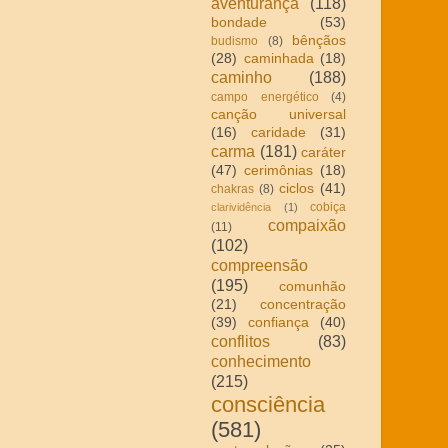
aventurança
(118)
bondade
(53)
bênçãos
budismo
(8)
(28)
caminhada
(18)
caminho
(188)
campo energético
(4)
canção universal
(16)
caridade
(31)
carma
(181)
caráter
(47)
cerimônias
(18)
ciclos
(41)
chakras
(8)
cobiça
clarividência
(1)
compaixão
(11)
(102)
compreensão
(195)
comunhão
(21)
concentração
(39)
confiança
(40)
conflitos
(83)
conhecimento
(215)
consciência
(581)