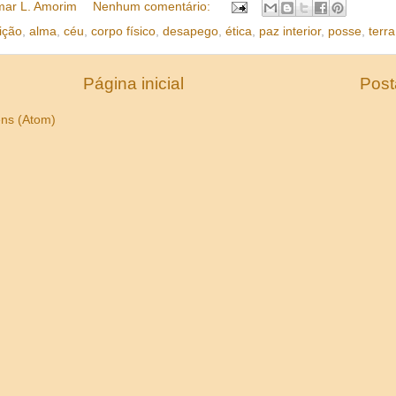
ar L. Amorim
Nenhum comentário:
ição
,
alma
,
céu
,
corpo físico
,
desapego
,
ética
,
paz interior
,
posse
,
terra
Página inicial
Post
ns (Atom)