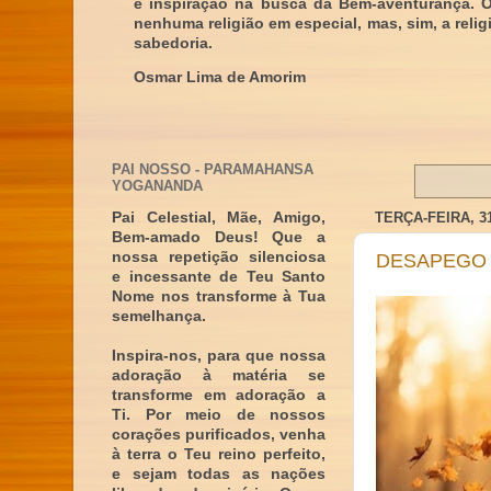
e inspiração na busca da Bem-aventurança. 
nenhuma religião em especial, mas, sim, a reli
sabedoria.
Osmar Lima de Amorim
PAI NOSSO - PARAMAHANSA
YOGANANDA
TERÇA-FEIRA, 3
Pai Celestial, Mãe, Amigo,
Bem-amado Deus! Que a
nossa repetição silenciosa
DESAPEGO
e incessante de Teu Santo
Nome nos transforme à Tua
semelhança.
Inspira-nos, para que nossa
adoração à matéria se
transforme em adoração a
Ti. Por meio de nossos
corações purificados, venha
à terra o Teu reino perfeito,
e sejam todas as nações