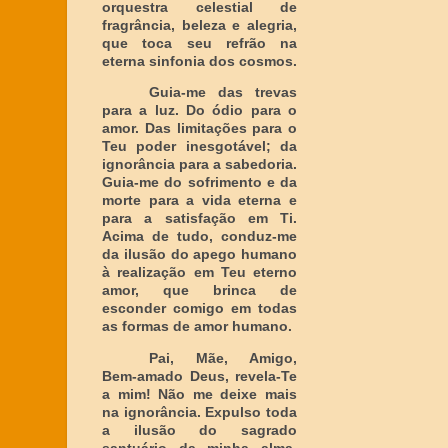
orquestra celestial de
fragrância, beleza e alegria,
que toca seu refrão na
eterna sinfonia dos cosmos.
Guia-me das trevas
para a luz. Do ódio para o
amor. Das limitações para o
Teu poder inesgotável; da
ignorância para a sabedoria.
Guia-me do sofrimento e da
morte para a vida eterna e
para a satisfação em Ti.
Acima de tudo, conduz-me
da ilusão do apego humano
à realização em Teu eterno
amor, que brinca de
esconder comigo em todas
as formas de amor humano.
Pai, Mãe, Amigo,
Bem-amado Deus, revela-Te
a mim! Não me deixe mais
na ignorância. Expulso toda
a ilusão do sagrado