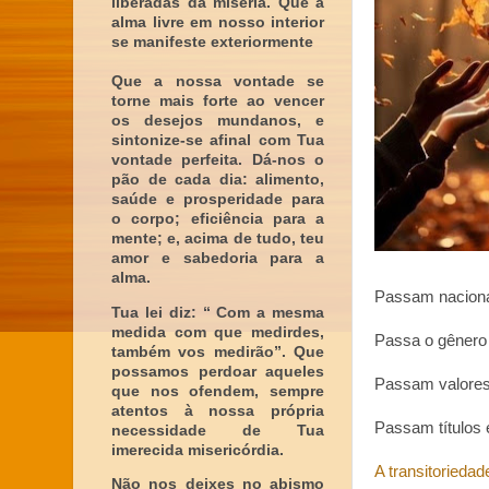
liberadas da miséria. Que a
alma livre em nosso interior
se manifeste exteriormente
Que a nossa vontade se
torne mais forte ao vencer
os desejos mundanos, e
sintonize-se afinal com Tua
vontade perfeita. Dá-nos o
pão de cada dia: alimento,
saúde e prosperidade para
o corpo; eficiência para a
mente; e, acima de tudo, teu
amor e sabedoria para a
alma.
Passam naciona
Tua lei diz: “ Com a mesma
medida com que medirdes,
Passa o gênero 
também vos medirão”. Que
possamos perdoar aqueles
Passam valores 
que nos ofendem, sempre
atentos à nossa própria
Passam títulos
necessidade de Tua
imerecida misericórdia.
A transitoriedad
Não nos deixes no abismo