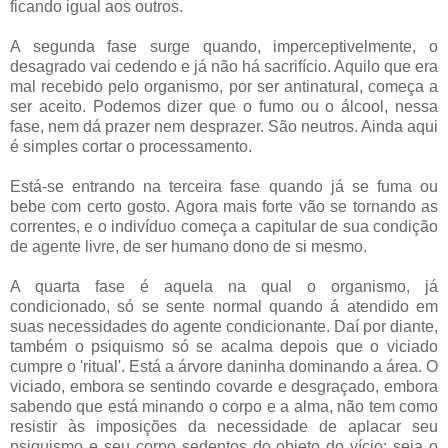
ficando igual aos outros.
A segunda fase surge quando, imperceptivelmente, o
desagrado vai cedendo e já não há sacrifício. Aquilo que era
mal recebido pelo organismo, por ser antinatural, começa a
ser aceito. Podemos dizer que o fumo ou o álcool, nessa
fase, nem dá prazer nem desprazer. São neutros. Ainda aqui
é simples cortar o processamento.
Está-se entrando na terceira fase quando já se fuma ou
bebe com certo gosto. Agora mais forte vão se tornando as
correntes, e o indivíduo começa a capitular de sua condição
de agente livre, de ser humano dono de si mesmo.
A quarta fase é aquela na qual o organismo, já
condicionado, só se sente normal quando á atendido em
suas necessidades do agente condicionante. Daí por diante,
também o psiquismo só se acalma depois que o viciado
cumpre o 'ritual'. Está a árvore daninha dominando a área. O
viciado, embora se sentindo covarde e desgraçado, embora
sabendo que está minando o corpo e a alma, não tem como
resistir às imposições da necessidade de aplacar seu
psiquismo e seu corpo sedentos do objeto do vício: seja o