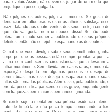
para evoluir. Assim, não devemos julgar de um modo que
prejudique a pessoa julgada.
'Não julgues os outros; julga a ti mesmo.' Se gosta de
denunciar em altos brados os erros alheios, satisfaça esse
prazer falando aos quatro ventos dos seus - esteja certo de
que não vai gostar nem um pouco disso! Se não pode
tolerar um minuto sequer a publicidade de seus próprios
defeitos, então não se rejubile espalhando os dos outros.
O mal que você divulga sobre seus semelhantes ganha
corpo por que as pessoas estão sempre prontas a punir a
vítima sem conhecer as circunstancias que a levaram a
falhar moralmente. Sem dúvida, em casos raros, o medo da
exposição desperta em algumas pessoas o
desejo de
serem boas; mas esse desejo desaparece quando suas
faltas são tornadas públicas. Além disso, pela publicidade, o
erro da pessoa fica parecendo mais grave, enquanto gente
com fraquezas bem maiores permanece ignorada.
Se existe sujeira mental em sua própria residência interior,
trate de limpá-la e não perca tempo comentando o lixo
mental da casa dos outros. Os críticos autoproclamados em