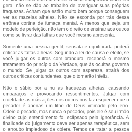
geral não se dão ao trabalho de averiguar suas próprias
fraquezas. Acham que estão muito bem porque conseguem
ver as mazelas alheias. Não se esconda por trás dessa
errônea cortina de fumaça mental. A menos que seja um
modelo de perfeição, não tem o direito de ensinar aos outros
como se livrar das falhas que você mesmo apresenta.
Somente uma pessoa gentil, sensata e equilibrada poderá
criticar as faltas alheias. Segundo a lei de causa e efeito, se
você julgar os outros com brandura, receberá o mesmo
tratamento do princípio da Verdade, que às ocultas governa
o mundo. Se julgar os outros com aspereza, atrairá dos
outros críticas contundentes, que o tornarão infeliz.
Não é sábio pôr a nu as fraquezas alheias, causando
embaraços e provocando ressentimentos. Julgar com
crueldade as más ações dos outros nos faz esquecer que o
pecador é apenas um filho de Deus vitimado pelo erro.
Odeie o pecado, mas nunca o pecador, pois ele é seu irmão
divino cujo entendimento foi eclipsado pela ignorância. A
finalidade do julgamento deve ser apenas terapêutica, sem
o arroubo impiedoso da cólera. Temos de tratar a pessoa