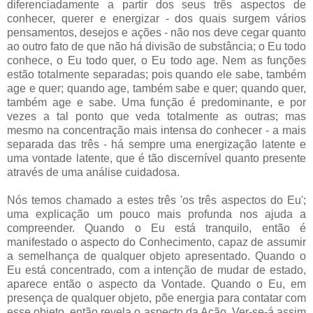
diferenciadamente a partir dos seus três aspectos de
conhecer, querer e energizar - dos quais surgem vários
pensamentos, desejos e ações - não nos deve cegar quanto
ao outro fato de que não há divisão de substância; o Eu todo
conhece, o Eu todo quer, o Eu todo age. Nem as funções
estão totalmente separadas; pois quando ele sabe, também
age e quer; quando age, também sabe e quer; quando quer,
também age e sabe. Uma função é predominante, e por
vezes a tal ponto que veda totalmente as outras; mas
mesmo na concentração mais intensa do conhecer - a mais
separada das três - há sempre uma energização latente e
uma vontade latente, que é tão discernível quanto presente
através de uma análise cuidadosa.
Nós temos chamado a estes três 'os três aspectos do Eu';
uma explicação um pouco mais profunda nos ajuda a
compreender. Quando o Eu está tranquilo, então é
manifestado o aspecto do Conhecimento, capaz de assumir
a semelhança de qualquer objeto apresentado. Quando o
Eu está concentrado, com a intenção de mudar de estado,
aparece então o aspecto da Vontade. Quando o Eu, em
presença de qualquer objeto, põe energia para contatar com
esse objeto, então revela o aspecto da Ação. Ver-se-á assim