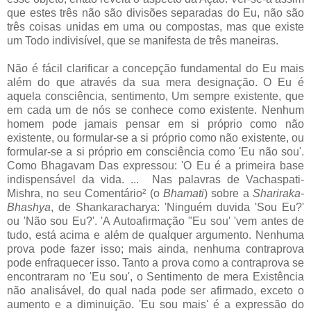
que estes três não são divisões separadas do Eu, não são
três coisas unidas em uma ou compostas, mas que existe
um Todo indivisível, que se manifesta de três maneiras.
Não é fácil clarificar a concepção fundamental do Eu mais
além do que através da sua mera designação. O Eu é
aquela consciência, sentimento, Um sempre existente, que
em cada um de nós se conhece como existente. Nenhum
homem pode jamais pensar em si próprio como não
existente, ou formular-se a si próprio como não existente, ou
formular-se a si próprio em consciência como 'Eu não sou'.
Como Bhagavam Das expressou: 'O Eu é a primeira base
indispensável da vida. ... Nas palavras de Vachaspati-
Mishra, no seu Comentário² (o
Bhamati
) sobre a
Shariraka-
Bhashya
, de Shankaracharya: 'Ninguém duvida 'Sou Eu?'
ou 'Não sou Eu?'. 'A Autoafirmação "Eu sou' 'vem antes de
tudo, está acima e além de qualquer argumento. Nenhuma
prova pode fazer isso; mais ainda, nenhuma contraprova
pode enfraquecer isso. Tanto a prova como a contraprova se
encontraram no 'Eu sou', o Sentimento de mera Existência
não analisável, do qual nada pode ser afirmado, exceto o
aumento e a diminuição. 'Eu sou mais' é a expressão do