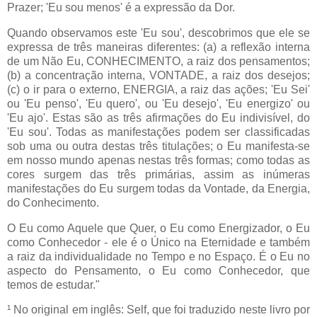
Prazer; 'Eu sou menos' é a expressão da Dor.
Quando observamos este 'Eu sou', descobrimos que ele se
expressa de três maneiras diferentes: (a) a reflexão interna
de um Não Eu, CONHECIMENTO, a raiz dos pensamentos;
(b) a concentração interna, VONTADE, a raiz dos desejos;
(c) o ir para o externo, ENERGIA, a raiz das ações; 'Eu Sei'
ou 'Eu penso', 'Eu quero', ou 'Eu desejo', 'Eu energizo' ou
'Eu ajo'. Estas são as três afirmações do Eu indivisível, do
'Eu sou'. Todas as manifestações podem ser classificadas
sob uma ou outra destas três titulações; o Eu manifesta-se
em nosso mundo apenas nestas três formas; como todas as
cores surgem das três primárias, assim as inúmeras
manifestações do Eu surgem todas da Vontade, da Energia,
do Conhecimento.
O Eu como Aquele que Quer, o Eu como Energizador, o Eu
como Conhecedor - ele é o Único na Eternidade e também
a raiz da individualidade no Tempo e no Espaço. É o Eu no
aspecto do Pensamento, o Eu como Conhecedor, que
temos de estudar."
¹ No original em inglês: Self, que foi traduzido neste livro por