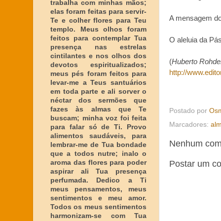
trabalha com minhas mãos;
elas foram feitas para servir-
A mensagem do 
Te e colher flores para Teu
templo. Meus olhos foram
feitos para contemplar Tua
O aleluia da Pás
presença nas estrelas
cintilantes e nos olhos dos
(
Huberto Rohden
devotos espiritualizados;
http://www.edit
meus pés foram feitos para
levar-me a Teus santuários
em toda parte e ali sorver o
néctar dos sermões que
fazes às almas que Te
Postado por
Osm
buscam; minha voz foi feita
Marcadores:
al
para falar só de Ti. Provo
alimentos saudáveis, para
Nenhum come
lembrar-me de Tua bondade
que a todos nutre; inalo o
aroma das flores para poder
Postar um c
aspirar ali Tua presença
perfumada. Dedico a Ti
meus pensamentos, meus
sentimentos e meu amor.
Todos os meus sentimentos
harmonizam-se com Tua