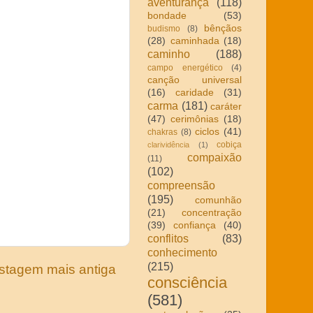
aventurança
(118)
bondade
(53)
bênçãos
budismo
(8)
(28)
caminhada
(18)
caminho
(188)
campo energético
(4)
canção universal
(16)
caridade
(31)
carma
(181)
caráter
(47)
cerimônias
(18)
ciclos
(41)
chakras
(8)
cobiça
clarividência
(1)
compaixão
(11)
(102)
compreensão
(195)
comunhão
(21)
concentração
(39)
confiança
(40)
conflitos
(83)
conhecimento
(215)
stagem mais antiga
consciência
(581)