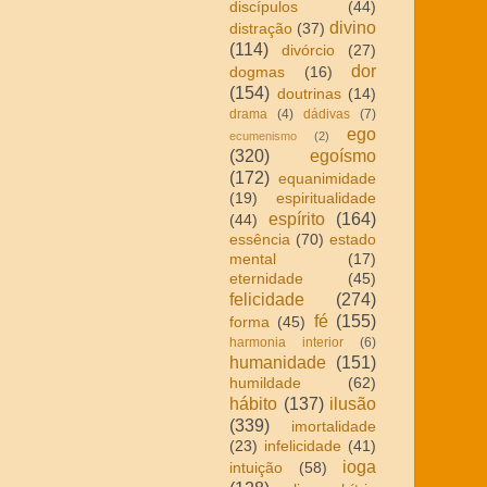
discípulos
(44)
divino
distração
(37)
(114)
divórcio
(27)
dor
dogmas
(16)
(154)
doutrinas
(14)
drama
(4)
dádivas
(7)
ego
ecumenismo
(2)
(320)
egoísmo
(172)
equanimidade
(19)
espiritualidade
espírito
(164)
(44)
essência
(70)
estado
mental
(17)
eternidade
(45)
felicidade
(274)
fé
(155)
forma
(45)
harmonia interior
(6)
humanidade
(151)
humildade
(62)
hábito
(137)
ilusão
(339)
imortalidade
(23)
infelicidade
(41)
ioga
intuição
(58)