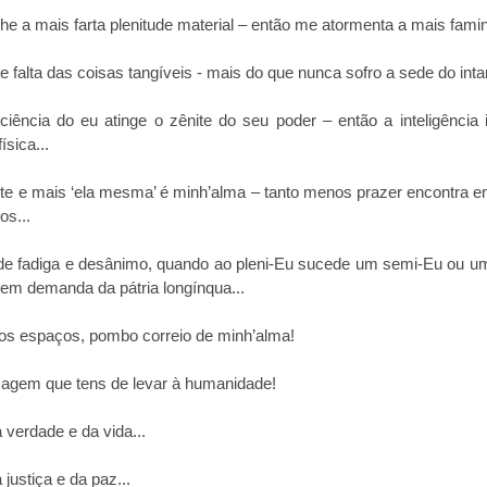
 a mais farta plenitude material – então me atormenta a mais faminta
falta das coisas tangíveis - mais do que nunca sofro a sede do intan
ência do eu atinge o zênite do seu poder – então a inteligência 
ísica...
te e mais ‘ela mesma’ é minh’alma – tanto menos prazer encontra 
os...
de fadiga e desânimo, quando ao pleni-Eu sucede um semi-Eu ou u
r em demanda da pátria longínqua...
aos espaços, pombo correio de minh’alma!
sagem que tens de levar à humanidade!
verdade e da vida...
ustiça e da paz...