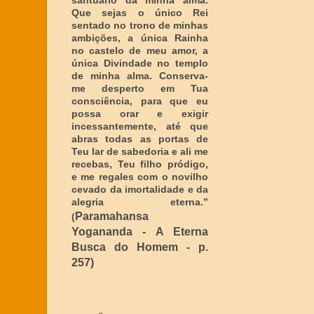
santuário da minha alma.
Que sejas o único Rei
sentado no trono de minhas
ambições, a única Rainha
no castelo de meu amor, a
única Divindade no templo
de minha alma. Conserva-
me desperto em Tua
consciência, para que eu
possa orar e exigir
incessantemente, até que
abras todas as portas de
Teu lar de sabedoria e ali me
recebas, Teu filho pródigo,
e me regales com o novilho
cevado da imortalidade e da
alegria eterna
.”
Paramahansa
(
Yogananda - A Eterna
Busca do Homem - p.
257)