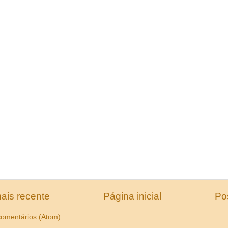
ais recente
Página inicial
Po
comentários (Atom)