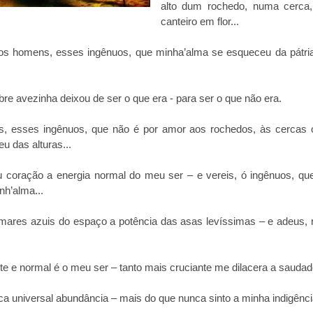
alto dum rochedo, numa cerca
canteiro em flor...
os homens, esses ingênuos, que minha’alma se esqueceu da pátria
re avezinha deixou de ser o que era - para ser o que não era.
, esses ingênuos, que não é por amor aos rochedos, às cercas ou
u das alturas...
 coração a energia normal do meu ser – e vereis, ó ingênuos, qu
h’alma...
mares azuis do espaço a potência das asas levíssimas – e adeus, r
te e normal é o meu ser – tanto mais cruciante me dilacera a saudad
 universal abundância – mais do que nunca sinto a minha indigência