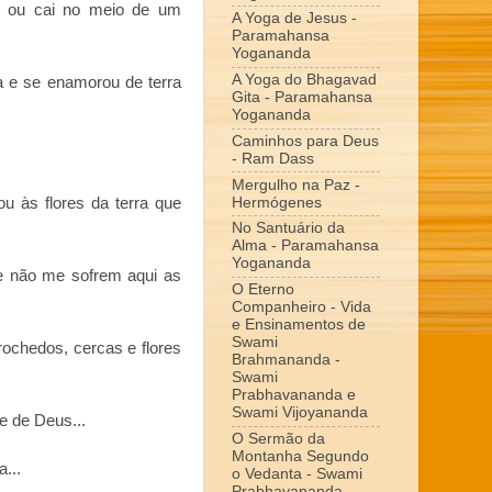
, ou cai no meio de um
A Yoga de Jesus -
Paramahansa
Yogananda
A Yoga do Bhagavad
 e se enamorou de terra
Gita - Paramahansa
Yogananda
Caminhos para Deus
- Ram Dass
Mergulho na Paz -
Hermógenes
 às flores da terra que
No Santuário da
Alma - Paramahansa
Yogananda
e não me sofrem aqui as
O Eterno
Companheiro - Vida
e Ensinamentos de
Swami
ochedos, cercas e flores
Brahmananda -
Swami
Prabhavananda e
Swami Vijoyananda
e de Deus...
O Sermão da
Montanha Segundo
...
o Vedanta - Swami
Prabhavananda