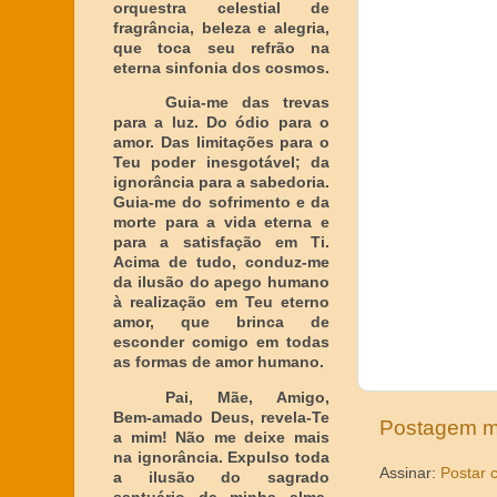
orquestra celestial de
fragrância, beleza e alegria,
que toca seu refrão na
eterna sinfonia dos cosmos.
Guia-me das trevas
para a luz. Do ódio para o
amor. Das limitações para o
Teu poder inesgotável; da
ignorância para a sabedoria.
Guia-me do sofrimento e da
morte para a vida eterna e
para a satisfação em Ti.
Acima de tudo, conduz-me
da ilusão do apego humano
à realização em Teu eterno
amor, que brinca de
esconder comigo em todas
as formas de amor humano.
Pai, Mãe, Amigo,
Bem-amado Deus, revela-Te
Postagem m
a mim! Não me deixe mais
na ignorância. Expulso toda
Assinar:
Postar 
a ilusão do sagrado