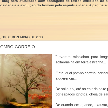
O blog será atualizado com postagens de textos extraídos de 
giosidade e a evolução do homem pela espiritualidade. A página é
, 30 DE DEZEMBRO DE 2013
POMBO CORREIO
"Levaram minh’alma para longe
soltaram-na em terra estranha...
E ela, qual pombo correio, norte
à querência...
De sol a sol, até ao cair da noit
por espaços ignotos, cheia de sa
De quando em quando, exausta,