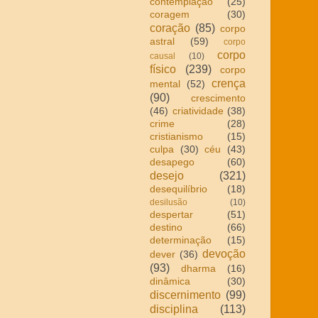
contemplação
(25)
coragem
(30)
coração
(85)
corpo
astral
(59)
corpo
corpo
causal
(10)
físico
(239)
corpo
crença
mental
(52)
(90)
crescimento
(46)
criatividade
(38)
crime
(28)
cristianismo
(15)
culpa
(30)
céu
(43)
desapego
(60)
desejo
(321)
desequilíbrio
(18)
desilusão
(10)
despertar
(51)
destino
(66)
determinação
(15)
devoção
dever
(36)
(93)
dharma
(16)
dinâmica
(30)
discernimento
(99)
disciplina
(113)