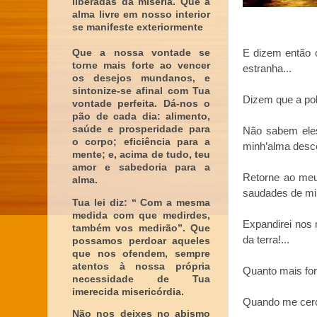
liberadas da miséria. Que a
alma livre em nosso interior
se manifeste exteriormente
Que a nossa vontade se
E dizem então 
torne mais forte ao vencer
estranha...
os desejos mundanos, e
sintonize-se afinal com Tua
Dizem que a pob
vontade perfeita. Dá-nos o
pão de cada dia: alimento,
saúde e prosperidade para
Não sabem eles
o corpo; eficiência para a
minh’alma desce
mente; e, acima de tudo, teu
amor e sabedoria para a
Retorne ao meu
alma.
saudades de min
Tua lei diz: “ Com a mesma
medida com que medirdes,
Expandirei nos 
também vos medirão”. Que
da terra!...
possamos perdoar aqueles
que nos ofendem, sempre
atentos à nossa própria
Quanto mais for
necessidade de Tua
imerecida misericórdia.
Quando me cerca
Não nos deixes no abismo