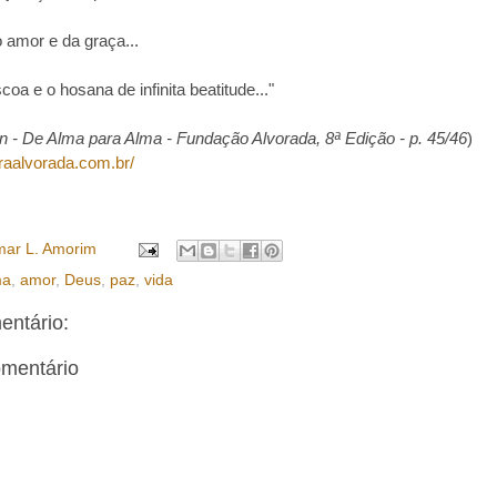
amor e da graça...
coa e o hosana de infinita beatitude..."
 - De Alma para Alma - Fundação Alvorada, 8ª Edição - p. 45/46
)
oraalvorada.com.br/
ar L. Amorim
ma
,
amor
,
Deus
,
paz
,
vida
ntário:
omentário