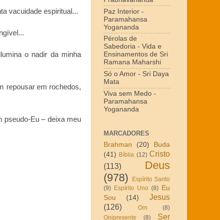
 vacuidade espiritual...
Paz Interior -
Paramahansa
Yogananda
gível...
Pérolas de
Sabedoria - Vida e
ilumina o nadir da minha
Ensinamentos de Sri
Ramana Maharshi
Só o Amor - Sri Daya
Mata
em repousar em rochedos,
Viva sem Medo -
Paramahansa
Yogananda
m pseudo-Eu – deixa meu
MARCADORES
Brahman
(20)
Buda
Cristo
(41)
Bíblia
(12)
Deus
(113)
(978)
Espírito Santo
Eu
(9)
Espírito Uno
(8)
Jesus
Sou
(14)
(126)
Om
(8)
Ser
Onipresente
(8)