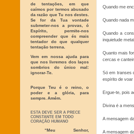
de tentações, em que
Quando me enche
caímos por termos abusado
da razão que Tu nos destes.
Quando nada me 
Se for da Tua vontade
submeter-nos a provas, ó
Espírito, permite-nos
Quando a consci
compreender que és mais
inquietude metaf
tentador do que qualquer
tentação terrena.
Quanto mais for
Vem em nossa ajuda para
cercas e canteir
que nos livremos dos laços
sombrios do único mal:
Só em transes 
ignorar-Te.
espírito de voa
Porque Teu é o reino, o
Ergue-te, pois 
poder e a glória, para
sempre. Amém.
Divina é a men
ESTA DEVE SER A PRECE
CONSTANTE EM TODO
A mensagem da 
CORAÇÃO HUMANO
“Meu Senhor,
A mensagem da j