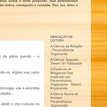
obras sobre o tema proposto. Não defendemos
 de todos, naveguem a vontade. Paz, luz, amor e
INDICAÇÃO DE
LEITURA
A Ciência da Religião
- Paramahansa
Yogananda
 da pátria querida – e
A Ciência Sagrada -
Swami Sri Yukteswar
A Essência do
ando-se, ergueu voo, rumo
Bhagavad Gita
explicado por
Paramahansa
Yogananda - Swami
e pressaga, voa a avezinha
Kriyananda
udades...
A Eterna Busca do
Homem -
Paramahansa
 abate o voo e pousa no
Yogananda