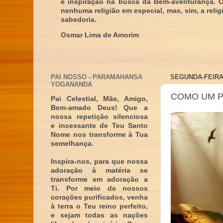
e inspiração na busca da Bem-aventurança. 
nenhuma religião em especial, mas, sim, a reli
sabedoria.
Osmar Lima de Amorim
PAI NOSSO - PARAMAHANSA
SEGUNDA-FEIRA
YOGANANDA
COMO UM 
Pai Celestial, Mãe, Amigo,
Bem-amado Deus! Que a
nossa repetição silenciosa
e incessante de Teu Santo
Nome nos transforme à Tua
semelhança.
Inspira-nos, para que nossa
adoração à matéria se
transforme em adoração a
Ti. Por meio de nossos
corações purificados, venha
à terra o Teu reino perfeito,
e sejam todas as nações