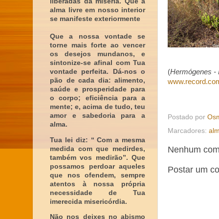
liberadas da miséria. Que a
alma livre em nosso interior
se manifeste exteriormente
Que a nossa vontade se
torne mais forte ao vencer
os desejos mundanos, e
sintonize-se afinal com Tua
vontade perfeita. Dá-nos o
(
Hermógenes - M
pão de cada dia: alimento,
www.record.co
saúde e prosperidade para
o corpo; eficiência para a
mente; e, acima de tudo, teu
amor e sabedoria para a
Postado por
Osm
alma.
Marcadores:
al
Tua lei diz: “ Com a mesma
Nenhum come
medida com que medirdes,
também vos medirão”. Que
possamos perdoar aqueles
Postar um c
que nos ofendem, sempre
atentos à nossa própria
necessidade de Tua
imerecida misericórdia.
Não nos deixes no abismo