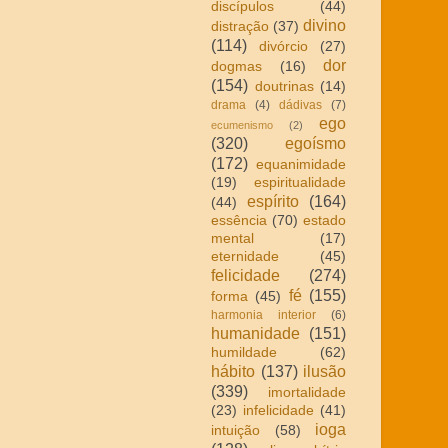
discípulos
(44)
divino
distração
(37)
(114)
divórcio
(27)
dor
dogmas
(16)
(154)
doutrinas
(14)
drama
(4)
dádivas
(7)
ego
ecumenismo
(2)
(320)
egoísmo
(172)
equanimidade
(19)
espiritualidade
espírito
(164)
(44)
essência
(70)
estado
mental
(17)
eternidade
(45)
felicidade
(274)
fé
(155)
forma
(45)
harmonia interior
(6)
humanidade
(151)
humildade
(62)
hábito
(137)
ilusão
(339)
imortalidade
(23)
infelicidade
(41)
ioga
intuição
(58)