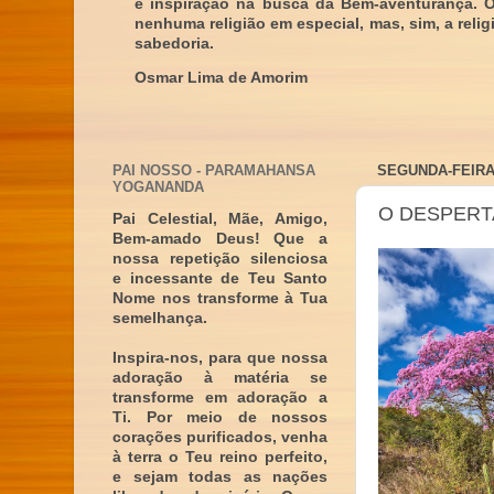
e inspiração na busca da Bem-aventurança. 
nenhuma religião em especial, mas, sim, a reli
sabedoria.
Osmar Lima de Amorim
PAI NOSSO - PARAMAHANSA
SEGUNDA-FEIRA,
YOGANANDA
O DESPERT
Pai Celestial, Mãe, Amigo,
Bem-amado Deus! Que a
nossa repetição silenciosa
e incessante de Teu Santo
Nome nos transforme à Tua
semelhança.
Inspira-nos, para que nossa
adoração à matéria se
transforme em adoração a
Ti. Por meio de nossos
corações purificados, venha
à terra o Teu reino perfeito,
e sejam todas as nações