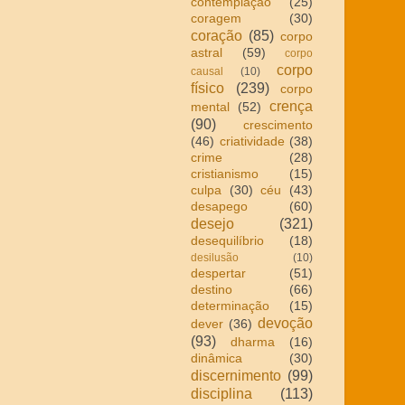
contemplação
(25)
coragem
(30)
coração
(85)
corpo
astral
(59)
corpo
corpo
causal
(10)
físico
(239)
corpo
crença
mental
(52)
(90)
crescimento
(46)
criatividade
(38)
crime
(28)
cristianismo
(15)
culpa
(30)
céu
(43)
desapego
(60)
desejo
(321)
desequilíbrio
(18)
desilusão
(10)
despertar
(51)
destino
(66)
determinação
(15)
devoção
dever
(36)
(93)
dharma
(16)
dinâmica
(30)
discernimento
(99)
disciplina
(113)