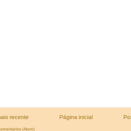
ais recente
Página inicial
Po
comentários (Atom)