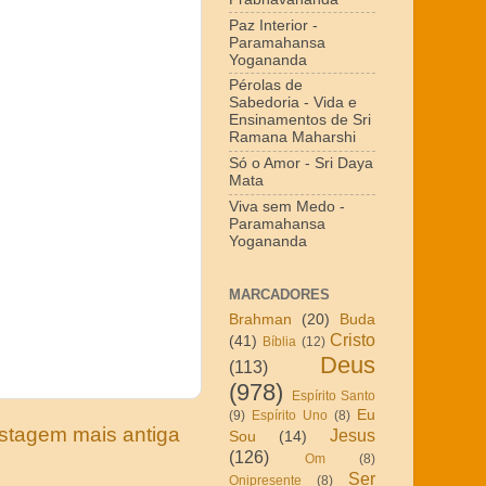
Paz Interior -
Paramahansa
Yogananda
Pérolas de
Sabedoria - Vida e
Ensinamentos de Sri
Ramana Maharshi
Só o Amor - Sri Daya
Mata
Viva sem Medo -
Paramahansa
Yogananda
MARCADORES
Brahman
(20)
Buda
Cristo
(41)
Bíblia
(12)
Deus
(113)
(978)
Espírito Santo
Eu
(9)
Espírito Uno
(8)
stagem mais antiga
Jesus
Sou
(14)
(126)
Om
(8)
Ser
Onipresente
(8)