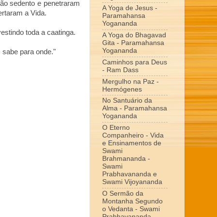
ão sedento e penetraram
A Yoga de Jesus -
rtaram a Vida.
Paramahansa
Yogananda
estindo toda a caatinga.
A Yoga do Bhagavad
Gita - Paramahansa
Yogananda
 sabe para onde."
Caminhos para Deus
- Ram Dass
Mergulho na Paz -
Hermógenes
No Santuário da
Alma - Paramahansa
Yogananda
O Eterno
Companheiro - Vida
e Ensinamentos de
Swami
Brahmananda -
Swami
Prabhavananda e
Swami Vijoyananda
O Sermão da
Montanha Segundo
o Vedanta - Swami
Prabhavananda