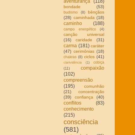
aventurança
(118)
bondade
(53)
bênçãos
budismo
(8)
(28)
caminhada
(18)
caminho
(188)
campo energético
(4)
canção universal
(16)
caridade
(31)
carma
(181)
caráter
(47)
cerimônias
(18)
ciclos
(41)
chakras
(8)
cobiça
clarividência
(1)
compaixão
(11)
(102)
compreensão
(195)
comunhão
(21)
concentração
(39)
confiança
(40)
conflitos
(83)
conhecimento
(215)
consciência
(581)