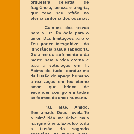
orquestra celestial de
fragrância, beleza e alegria,
que toca seu refrão na
eterna sinfonia dos cosmos.
Guia-me das trevas
para a luz. Do ódio para o
amor. Das limitações para o
Teu poder inesgotável; da
ignorância para a sabedoria.
Guia-me do sofrimento e da
morte para a vida eterna e
para a satisfação em Ti.
Acima de tudo, conduz-me
da ilusão do apego humano
à realização em Teu eterno
amor, que brinca de
esconder comigo em todas
as formas de amor humano.
Pai, Mãe, Amigo,
Bem-amado Deus, revela-Te
a mim! Não me deixe mais
na ignorância. Expulso toda
a ilusão do sagrado