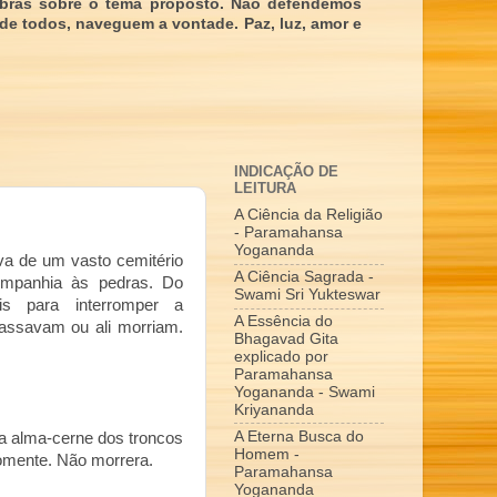
obras sobre o tema proposto. Não defendemos
 de todos, naveguem a vontade. Paz, luz, amor e
INDICAÇÃO DE
LEITURA
A Ciência da Religião
- Paramahansa
Yogananda
va de um vasto cemitério
A Ciência Sagrada -
companhia às pedras. Do
Swami Sri Yukteswar
s para interromper a
A Essência do
 passavam ou ali morriam.
Bhagavad Gita
explicado por
Paramahansa
Yogananda - Swami
Kriyananda
A Eterna Busca do
a alma-cerne dos troncos
Homem -
somente. Não morrera.
Paramahansa
Yogananda