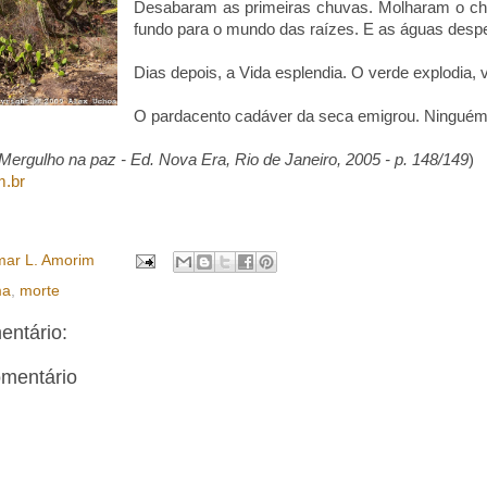
Desabaram as primeiras chuvas. Molharam o ch
fundo para o mundo das raízes. E as águas despe
Dias depois, a Vida esplendia. O verde explodia, v
O pardacento cadáver da seca emigrou. Ninguém
ergulho na paz - Ed. Nova Era, Rio de Janeiro, 2005 - p. 148/149
)
m.br
ar L. Amorim
ma
,
morte
ntário:
omentário