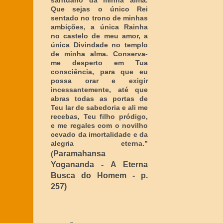
santuário da minha alma.
Que sejas o único Rei
sentado no trono de minhas
ambições, a única Rainha
no castelo de meu amor, a
única Divindade no templo
de minha alma. Conserva-
me desperto em Tua
consciência, para que eu
possa orar e exigir
incessantemente, até que
abras todas as portas de
Teu lar de sabedoria e ali me
recebas, Teu filho pródigo,
e me regales com o novilho
cevado da imortalidade e da
alegria eterna
.”
Paramahansa
(
Yogananda - A Eterna
Busca do Homem - p.
257)