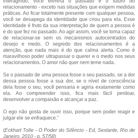
interagindo, você elimina o passado e o futuro do
relacionamento - exceto nas situações que exigem medidas
práticas. Ao ficar totalmente presente com qualquer pessoa,
você se desapega da identidade que criou para ela. Esse
identidade é fruto da sua interpretação de quem a pessoa é
e do que fez no passado. Ao agir assim, você se torna capaz
de relacionar-se sem os mecanismos autocentrados do
desejo e medo. O segredo dos relacionamentos é a
atenção, que nada mais é do que calma alerta. Como é
maravilhoso poder ultrapassar o querer e o medo nos seus
relacionamentos. O amor não quer nem teme nada.
Se o passado de uma pessoa fosse o seu passado, se a dor
dessa pessoa fosse a sua dor, se o nível de consciência
dela fosse o seu, você pensaria e agiria exatamente como
ela. Ao compreender isso, fica mais fácil perdoar,
desenvolver a compaixão e alcançar a paz.
O ego não gosta de ouvir isso, porque sem poder reagir e
julgar ele se enfraquece."
(
Eckhart Tolle - O Poder do Silêncio - Ed, Sextante, Rio de
Janeiro, 2010 - p. 57/58
)