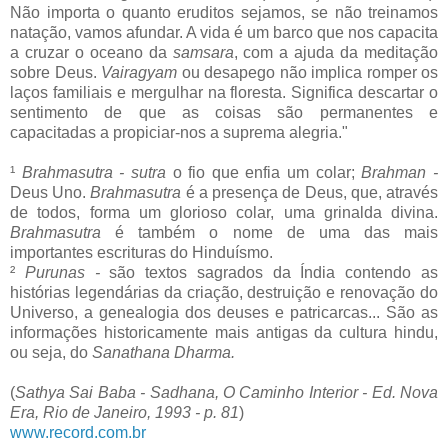
Não importa o quanto eruditos sejamos, se não treinamos
natação, vamos afundar. A vida é um barco que nos capacita
a cruzar o oceano da
samsara
, com a ajuda da meditação
sobre Deus.
Vairagyam
ou desapego não implica romper os
laços familiais e mergulhar na floresta. Significa descartar o
sentimento de que as coisas são permanentes e
capacitadas a propiciar-nos a suprema alegria."
¹
Brahmasutra - sutra
o fio que enfia um colar;
Brahman -
Deus Uno.
Brahmasutra
é a presença de Deus, que, através
de todos, forma um glorioso colar, uma grinalda divina.
Brahmasutra
é também o nome de uma das mais
importantes escrituras do Hinduísmo.
²
Purunas -
são textos sagrados da Índia contendo as
histórias legendárias da criação, destruição e renovação do
Universo, a genealogia dos deuses e patricarcas... São as
informações historicamente mais antigas da cultura hindu,
ou seja, do
Sanathana Dharma.
(
Sathya Sai Baba - Sadhana, O Caminho Interior - Ed. Nova
Era, Rio de Janeiro, 1993 - p. 81
)
www.record.com.br