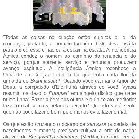
"Todas as coisas na criação estão sujeitas à lei da
mudança, portanto, o homem também. Este deve usá-la
para o progresso e não para decair na escala. A Inteligência
Átmica conduz o homem ao caminho da renúncia e do
serviço, porque somente serviço e renúncia produzem
avanço espiritual. A Inteligência Átmica reconhece a
Unidade da Criação como o fio que enfia cada flor da
grinalda do
Brahmasutra
¹. Quando você ganhar o Amor de
Deus, a compaixão d'Ele fluirá através de você. Vyasa
resumiu os dezoito
Puranas
² em singelo dístico que cabe
numa linha: 'Fazer o bem aos outros é o único ato meritório;
fazer o mal, o mais nefando pecado.' Quando você sentir
que não pode fazer o bem, pelo menos evite fazer o mal.
Os que estão cruzando o oceano de
samsara
(a cadeia de
nascimentos e mortes) precisam cultivar a arte de nadar
através do
Bhagavatha-chinthana
(Meditação sobre Deus).