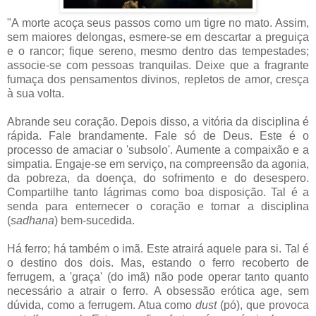
"A morte acoça seus passos como um tigre no mato. Assim,
sem maiores delongas, esmere-se em descartar a preguiça
e o rancor; fique sereno, mesmo dentro das tempestades;
associe-se com pessoas tranquilas. Deixe que a fragrante
fumaça dos pensamentos divinos, repletos de amor, cresça
à sua volta.
Abrande seu coração. Depois disso, a vitória da disciplina é
rápida. Fale brandamente. Fale só de Deus. Este é o
processo de amaciar o 'subsolo'. Aumente a compaixão e a
simpatia. Engaje-se em serviço, na compreensão da agonia,
da pobreza, da doença, do sofrimento e do desespero.
Compartilhe tanto lágrimas como boa disposição. Tal é a
senda para enternecer o coração e tornar a disciplina
(
sadhana
) bem-sucedida.
Há ferro; há também o imã. Este atrairá aquele para si. Tal é
o destino dos dois. Mas, estando o ferro recoberto de
ferrugem, a 'graça' (do imã) não pode operar tanto quanto
necessário a atrair o ferro. A obsessão erótica age, sem
dúvida, como a ferrugem. Atua como
dust
(pó), que provoca