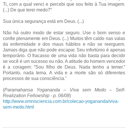
Ti, com a qual venci e percebi que sou feito à Tua imagem.
(...) De que terei medo?”
Sua única segurança está em Deus. (...)
Não há outro modo de estar seguro. Use o bom senso e
confie plenamente em Deus. (...) Muitos têm caído nas valas
da enfermidade e dos maus hábitos e não se reerguem.
Jamais diga que não pode escapar. Seu infortúnio é apenas
temporário. O fracasso de uma vida não basta para decidir
se você é um sucesso ou não. A atitude do homem vencedor
é a coragem: “Sou filho de Deus. Nada tenho a temer.”
Portanto, nada tema. A vida e a morte são só diferentes
processos de sua consciência."
(
Paramahansa Yogananda – Viva sem Medo – Self-
Realization Fellowship - p. 06/08
)
http://www.omnisciencia.com.br/colecao-yogananda/viva-
sem-medo.html