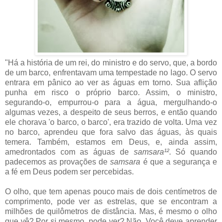
"Há a história de um rei, do ministro e do servo, que, a bordo
de um barco, enfrentavam uma tempestade no lago. O servo
entrara em pânico ao ver as águas em torno. Sua aflição
punha em risco o próprio barco. Assim, o ministro,
segurando-o, empurrou-o para a água, mergulhando-o
algumas vezes, a despeito de seus berros, e então quando
ele chorava 'o barco, o barco', era trazido de volta. Uma vez
no barco, aprendeu que fora salvo das águas, às quais
temera. Também, estamos em Deus, e, ainda assim,
amedrontados com as águas de
samsara¹²
. Só quando
padecemos as provações de
samsara
é que a segurança e
a fé em Deus podem ser percebidas.
O olho, que tem apenas pouco mais de dois centímetros de
comprimento, pode ver as estrelas, que se encontram a
milhões de quilômetros de distância. Mas, é mesmo o olho
que vê? Por si mesmo, pode ver? Não. Você deve aprender