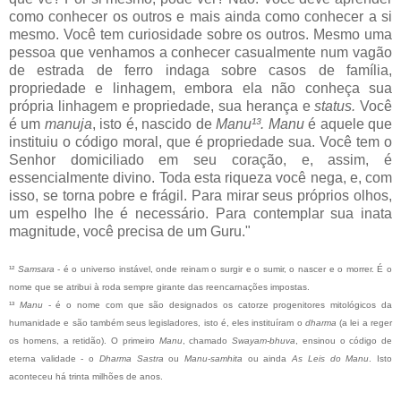
como conhecer os outros e mais ainda como conhecer a si
mesmo. Você tem curiosidade sobre os outros. Mesmo uma
pessoa que venhamos a conhecer casualmente num vagão
de estrada de ferro indaga sobre casos de família,
propriedade e linhagem, embora ela não conheça sua
própria linhagem e propriedade, sua herança e
status.
Você
é um
manuja
, isto é, nascido de
Manu¹³. Manu
é aquele que
instituiu o código moral, que é propriedade sua. Você tem o
Senhor domiciliado em seu coração, e, assim, é
essencialmente divino. Toda esta riqueza você nega, e, com
isso, se torna pobre e frágil. Para mirar seus próprios olhos,
um espelho lhe é necessário. Para contemplar sua inata
magnitude, você precisa de um Guru."
¹²
Samsara
- é o universo instável, onde reinam o surgir e o sumir, o nascer e o morrer. É o
nome que se atribui à roda sempre girante das reencarnações impostas.
¹³
Manu
- é o nome com que são designados os catorze progenitores mitológicos da
humanidade e são também seus legisladores, isto é, eles instituíram o
dharma
(a lei a reger
os homens, a retidão). O primeiro
Manu
, chamado
Swayam-bhuva
, ensinou o código de
eterna validade - o
Dharma Sastra
ou
Manu-samhita
ou ainda
As Leis do Manu
. Isto
aconteceu há trinta milhões de anos.