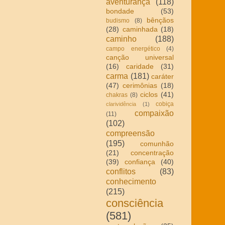
aventurança
(118)
bondade
(53)
bênçãos
budismo
(8)
(28)
caminhada
(18)
caminho
(188)
campo energético
(4)
canção universal
(16)
caridade
(31)
carma
(181)
caráter
(47)
cerimônias
(18)
ciclos
(41)
chakras
(8)
cobiça
clarividência
(1)
compaixão
(11)
(102)
compreensão
(195)
comunhão
(21)
concentração
(39)
confiança
(40)
conflitos
(83)
conhecimento
(215)
consciência
(581)