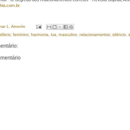
hia.com.br
ar L. Amorim
ilíbrio
,
feminino
,
harmonia
,
lua
,
masculino
,
relacionamentos
,
silêncio
,
s
ntário:
omentário