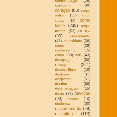
contemplação
(25)
coragem
(30)
coração
(85)
corpo
astral
(59)
corpo
corpo
causal
(10)
físico
(239)
corpo
crença
mental
(52)
(90)
crescimento
(46)
criatividade
(38)
crime
(28)
cristianismo
(15)
culpa
(30)
céu
(43)
desapego
(60)
desejo
(321)
desequilíbrio
(18)
desilusão
(10)
despertar
(51)
destino
(66)
determinação
(15)
devoção
dever
(36)
(93)
dharma
(16)
dinâmica
(30)
discernimento
(99)
disciplina
(113)