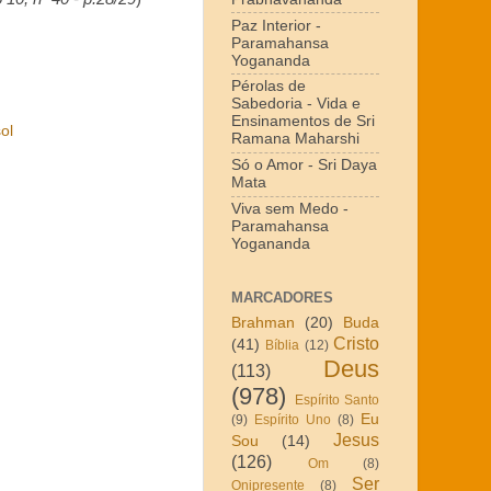
Paz Interior -
Paramahansa
Yogananda
Pérolas de
Sabedoria - Vida e
Ensinamentos de Sri
ol
Ramana Maharshi
Só o Amor - Sri Daya
Mata
Viva sem Medo -
Paramahansa
Yogananda
MARCADORES
Brahman
(20)
Buda
Cristo
(41)
Bíblia
(12)
Deus
(113)
(978)
Espírito Santo
Eu
(9)
Espírito Uno
(8)
Jesus
Sou
(14)
(126)
Om
(8)
Ser
Onipresente
(8)