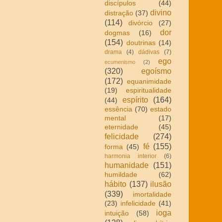
discípulos
(44)
divino
distração
(37)
(114)
divórcio
(27)
dor
dogmas
(16)
(154)
doutrinas
(14)
drama
(4)
dádivas
(7)
ego
ecumenismo
(2)
(320)
egoísmo
(172)
equanimidade
(19)
espiritualidade
espírito
(164)
(44)
essência
(70)
estado
mental
(17)
eternidade
(45)
felicidade
(274)
fé
(155)
forma
(45)
harmonia interior
(6)
humanidade
(151)
humildade
(62)
hábito
(137)
ilusão
(339)
imortalidade
(23)
infelicidade
(41)
ioga
intuição
(58)