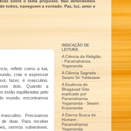
obras sobre o tema proposto. Não defendemos
 de todos, naveguem a vontade. Paz, luz, amor e
INDICAÇÃO DE
LEITURA
A Ciência da Religião
- Paramahansa
Yogananda
ncio, refletir como a lua,
A Ciência Sagrada -
mundo, criar e expressar
Swami Sri Yukteswar
l, fazer, é masculino.
A Essência do
esses dois. Quando a
Bhagavad Gita
es estão equilibradas pelo
explicado por
 do mundo, encontramos
Paramahansa
Yogananda - Swami
Kriyananda
A Eterna Busca do
masculino. Precisamos
Homem -
 de doar. Para receber
Paramahansa
es, sermos vulneráveis.
Yogananda