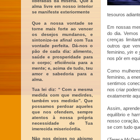
liberadas da miséria. Que a
alma livre em nosso interior
se manifeste exteriormente
tesouros adiant
Que a nossa vontade se
Em nossas mente
torne mais forte ao vencer
do dia. Vemos 
os desejos mundanos, e
crenças limita
sintonize-se afinal com Tua
vontade perfeita. Dá-nos o
outros que ve
pão de cada dia: alimento,
feminino,
yin
e
saúde e prosperidade para
nos pôr em equil
o corpo; eficiência para a
mente; e, acima de tudo, teu
Como mulheres
amor e sabedoria para a
feminino, a ene
alma.
sentimos conec
Tua lei diz: “ Com a mesma
nos criar poder
medida com que medirdes,
exatamente aqui
também vos medirão”. Que
possamos perdoar aqueles
Assim, aprende
que nos ofendem, sempre
equilíbrio e ha
atentos à nossa própria
nosso coração,
necessidade de Tua
se com tudo que
imerecida misericórdia.
Não nos deixes no abismo
(
Teresa McDermo