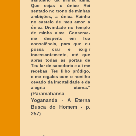
santuário da minha alma.
Que sejas o único Rei
sentado no trono de minhas
ambições, a única Rainha
no castelo de meu amor, a
única Divindade no templo
de minha alma. Conserva-
me desperto em Tua
consciência, para que eu
possa orar e exigir
incessantemente, até que
abras todas as portas de
Teu lar de sabedoria e ali me
recebas, Teu filho pródigo,
e me regales com o novilho
cevado da imortalidade e da
alegria eterna
.”
Paramahansa
(
Yogananda - A Eterna
Busca do Homem - p.
257)