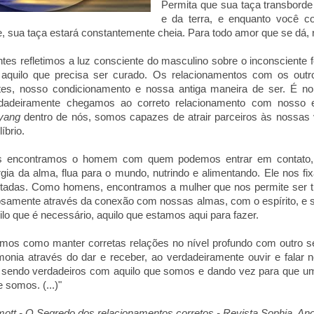
Permita que sua taça transbord
e da terra, e enquanto você c
e, sua taça estará constantemente cheia. Para todo amor que se dá,
s refletimos a luz consciente do masculino sobre o inconsciente f
aquilo que precisa ser curado. Os relacionamentos com os ou
ntes, nosso condicionamento e nossa antiga maneira de ser. É n
rdadeiramente chegamos ao correto relacionamento com nosso e
yang
dentro de nós, somos capazes de atrair parceiros às nossas 
íbrio.
 encontramos o homem com quem podemos entrar em contato, p
rgia da alma, flua para o mundo, nutrindo e alimentando. Ele nos fi
tadas. Como homens, encontramos a mulher que nos permite ser t
osamente através da conexão com nossas almas, com o espírito, e 
lo que é necessário, aquilo que estamos aqui para fazer.
mos como manter corretas relações no nível profundo com outro 
rmonia através do dar e receber, ao verdadeiramente ouvir e falar 
 sendo verdadeiros com aquilo que somos e dando vez para que um
 somos. (...)"
tt - O Segredo dos relacionamentos corretos - Revista Sophia, Ano 