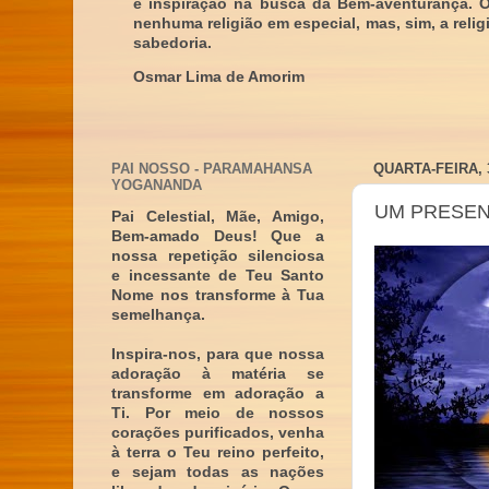
e inspiração na busca da Bem-aventurança. 
nenhuma religião em especial, mas, sim, a reli
sabedoria.
Osmar Lima de Amorim
PAI NOSSO - PARAMAHANSA
QUARTA-FEIRA, 
YOGANANDA
UM PRESENT
Pai Celestial, Mãe, Amigo,
Bem-amado Deus! Que a
nossa repetição silenciosa
e incessante de Teu Santo
Nome nos transforme à Tua
semelhança.
Inspira-nos, para que nossa
adoração à matéria se
transforme em adoração a
Ti. Por meio de nossos
corações purificados, venha
à terra o Teu reino perfeito,
e sejam todas as nações