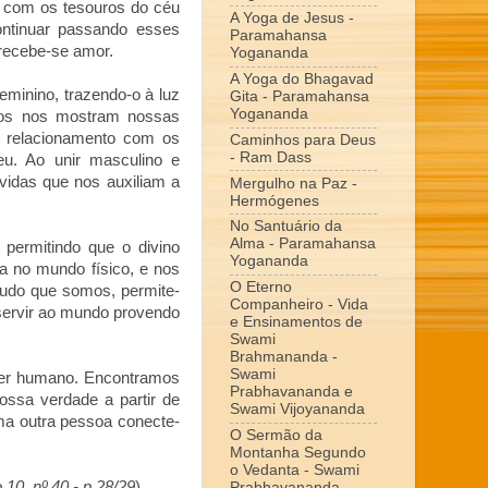
e com os tesouros do céu
A Yoga de Jesus -
ontinuar passando esses
Paramahansa
 recebe-se amor.
Yogananda
A Yoga do Bhagavad
eminino, trazendo-o à luz
Gita - Paramahansa
Yogananda
tros nos mostram nossas
o relacionamento com os
Caminhos para Deus
- Ram Dass
u. Ao unir masculino e
vidas que nos auxiliam a
Mergulho na Paz -
Hermógenes
No Santuário da
Alma - Paramahansa
ermitindo que o divino
Yogananda
xa no mundo físico, e nos
O Eterno
udo que somos, permite-
Companheiro - Vida
servir ao mundo provendo
e Ensinamentos de
Swami
Brahmananda -
Swami
ser humano. Encontramos
Prabhavananda e
nossa verdade a partir de
Swami Vijoyananda
a outra pessoa conecte-
O Sermão da
Montanha Segundo
o Vedanta - Swami
10, nº 40 - p.28/29
)
Prabhavananda