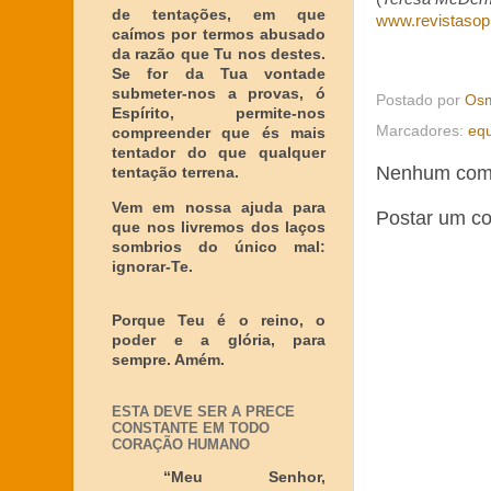
de tentações, em que
www.revistasop
caímos por termos abusado
da razão que Tu nos destes.
Se for da Tua vontade
submeter-nos a provas, ó
Postado por
Osm
Espírito, permite-nos
Marcadores:
equ
compreender que és mais
tentador do que qualquer
Nenhum come
tentação terrena.
Vem em nossa ajuda para
Postar um c
que nos livremos dos laços
sombrios do único mal:
ignorar-Te.
Porque Teu é o reino, o
poder e a glória, para
sempre. Amém.
ESTA DEVE SER A PRECE
CONSTANTE EM TODO
CORAÇÃO HUMANO
“Meu Senhor,