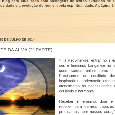
O blog será atualizado com postagens de textos extraídos de 
giosidade e a evolução do homem pela espiritualidade. A página é
30 DE JULHO DE 2014
E DA ALMA (2ª PARTE)
"(...) Recolher-se, entrar no silê
ser, é feminino. Lançar-se no 
quem somos, brilhar como o so
Precisamos do equilíbrio d
inspiração e a orientação interior
atendimento às necessidades
equilíbrio e harmonia.
Receber é feminino, doar é 
receber para sermos capazes
precisamos abrir nossos coraçõ