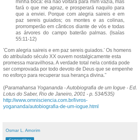
minha boca: ela não voltará para mim vazia, mas
fará o que me apraz, e prosperará naquilo para
que a enviei. Porque com alegria saireis e em
paz sereis guiados; os montes e as colinas,
prorromperão em cânticos diante de vós e todas
as árvores do campo baterão palmas. (Isaías
55:11-12)
'Com alegria saireis e em paz sereis guiados.' Os homens
do atribulado século XX ouvem nostalgicamente esta
promessa maravilhosa. A verdade total nela contida pode
ser comprovada por todo devoto de Deus que se empenhe
no esforço para recuperar sua herança divina."
(
Paramahansa Yogananda - Autobiografia de um Iogue - Ed.
Lotus do Saber, Rio de Janeiro, 2001 - p. 534/535)
http://www.omnisciencia.com.br/livros-
yogananda/autobiografia-de-um-iogue.html
Osmar L. Amorim