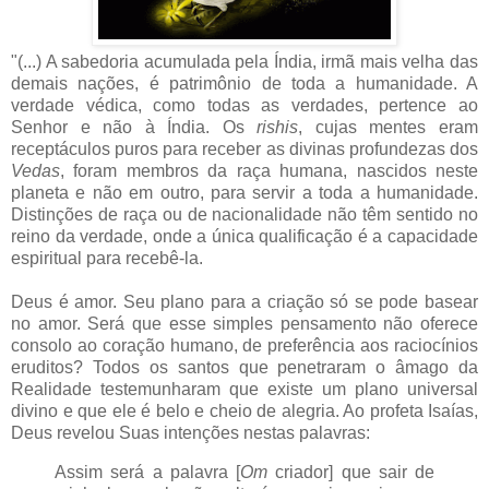
"(...) A sabedoria acumulada pela Índia, irmã mais velha das
demais nações, é patrimônio de toda a humanidade. A
verdade védica, como todas as verdades, pertence ao
Senhor e não à Índia. Os
rishis
, cujas mentes eram
receptáculos puros para receber as divinas profundezas dos
Vedas
, foram membros da raça humana, nascidos neste
planeta e não em outro, para servir a toda a humanidade.
Distinções de raça ou de nacionalidade não têm sentido no
reino da verdade, onde a única qualificação é a capacidade
espiritual para recebê-la.
Deus é amor. Seu plano para a criação só se pode basear
no amor. Será que esse simples pensamento não oferece
consolo ao coração humano, de preferência aos raciocínios
eruditos? Todos os santos que penetraram o âmago da
Realidade testemunharam que existe um plano universal
divino e que ele é belo e cheio de alegria. Ao profeta Isaías,
Deus revelou Suas intenções nestas palavras:
Assim será a palavra [
Om
criador] que sair de