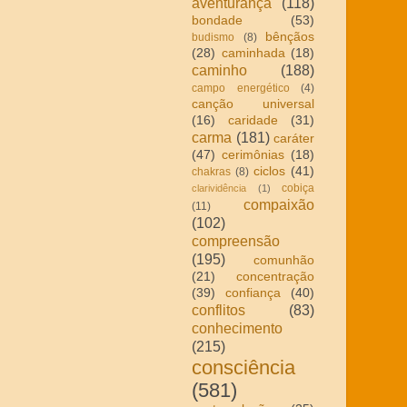
aventurança
(118)
bondade
(53)
bênçãos
budismo
(8)
(28)
caminhada
(18)
caminho
(188)
campo energético
(4)
canção universal
(16)
caridade
(31)
carma
(181)
caráter
(47)
cerimônias
(18)
ciclos
(41)
chakras
(8)
cobiça
clarividência
(1)
compaixão
(11)
(102)
compreensão
(195)
comunhão
(21)
concentração
(39)
confiança
(40)
conflitos
(83)
conhecimento
(215)
consciência
(581)