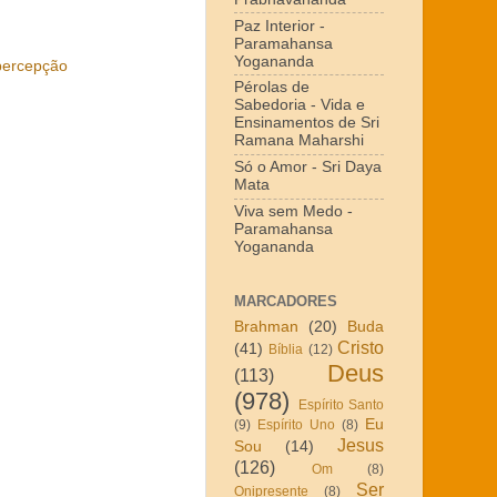
Paz Interior -
Paramahansa
Yogananda
percepção
Pérolas de
Sabedoria - Vida e
Ensinamentos de Sri
Ramana Maharshi
Só o Amor - Sri Daya
Mata
Viva sem Medo -
Paramahansa
Yogananda
MARCADORES
Brahman
(20)
Buda
Cristo
(41)
Bíblia
(12)
Deus
(113)
(978)
Espírito Santo
Eu
(9)
Espírito Uno
(8)
Jesus
Sou
(14)
(126)
Om
(8)
Ser
Onipresente
(8)