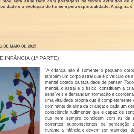
O blog será atualizado com postagens de textos extraídos de 
giosidade e a evolução do homem pela espiritualidade. A página é
21 DE MAIO DE 2015
E INFÂNCIA (1ª PARTE)
"A criança não é somente o pequeno corp
também um corpo astral que é o veículo de
mental dotado da faculdade de pensar. Todos
mental, o astral e o físico, constituem a cri
sensíveis e demandam formação e coordenaç
uma vitalidade própria que é completamente di
dominante da alma da criança; e cada um de
consciência rudimentar que é capaz de senti
que nem sempre coincidem com as da a
correntes subconscientes de percepção 
durante a infância e devem ser mantidas, du