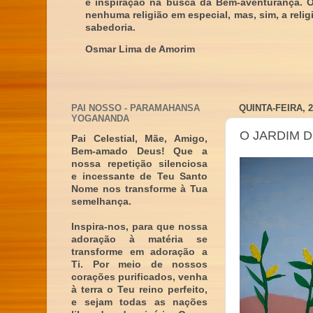
e inspiração na busca da Bem-aventurança. 
nenhuma religião em especial, mas, sim, a reli
sabedoria.
Osmar Lima de Amorim
PAI NOSSO - PARAMAHANSA
QUINTA-FEIRA, 
YOGANANDA
O JARDIM D
Pai Celestial, Mãe, Amigo,
Bem-amado Deus! Que a
nossa repetição silenciosa
e incessante de Teu Santo
Nome nos transforme à Tua
semelhança.
Inspira-nos, para que nossa
adoração à matéria se
transforme em adoração a
Ti. Por meio de nossos
corações purificados, venha
à terra o Teu reino perfeito,
e sejam todas as nações