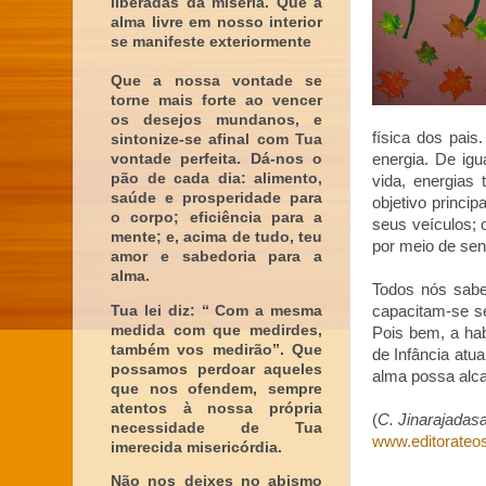
liberadas da miséria. Que a
alma livre em nosso interior
se manifeste exteriormente
Que a nossa vontade se
torne mais forte ao vencer
os desejos mundanos, e
física dos pais
sintonize-se afinal com Tua
vontade perfeita. Dá-nos o
energia. De igu
pão de cada dia: alimento,
vida, energias
saúde e prosperidade para
objetivo princi
o corpo; eficiência para a
seus veículos; 
mente; e, acima de tudo, teu
por meio de sen
amor e sabedoria para a
alma.
Todos nós sabe
Tua lei diz: “ Com a mesma
capacitam-se se
medida com que medirdes,
Pois bem, a hab
também vos medirão”. Que
de Infância atu
possamos perdoar aqueles
alma possa alca
que nos ofendem, sempre
atentos à nossa própria
(
C. Jinarajadasa
necessidade de Tua
www.editorateos
imerecida misericórdia.
Não nos deixes no abismo