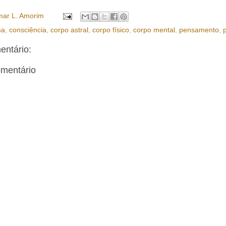
ar L. Amorim
ma
,
consciência
,
corpo astral
,
corpo físico
,
corpo mental
,
pensamento
,
ntário:
omentário