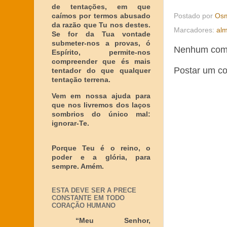
de tentações, em que
Postado por
Osm
caímos por termos abusado
da razão que Tu nos destes.
Marcadores:
al
Se for da Tua vontade
submeter-nos a provas, ó
Nenhum come
Espírito, permite-nos
compreender que és mais
Postar um c
tentador do que qualquer
tentação terrena.
Vem em nossa ajuda para
que nos livremos dos laços
sombrios do único mal:
ignorar-Te.
Porque Teu é o reino, o
poder e a glória, para
sempre. Amém.
ESTA DEVE SER A PRECE
CONSTANTE EM TODO
CORAÇÃO HUMANO
“Meu Senhor,