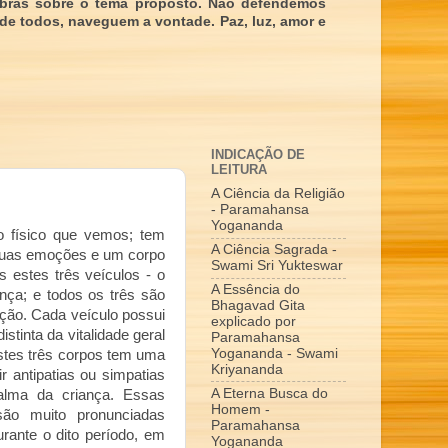
obras sobre o tema proposto. Não defendemos
 de todos, naveguem a vontade. Paz, luz, amor e
INDICAÇÃO DE
LEITURA
A Ciência da Religião
- Paramahansa
Yogananda
o físico que vemos; tem
A Ciência Sagrada -
 suas emoções e um corpo
Swami Sri Yukteswar
 estes três veículos - o
A Essência do
ança; e todos os três são
Bhagavad Gita
ão. Cada veículo possui
explicado por
stinta da vitalidade geral
Paramahansa
Yogananda - Swami
stes três corpos tem uma
Kriyananda
r antipatias ou simpatias
A Eterna Busca do
lma da criança. Essas
Homem -
são muito pronunciadas
Paramahansa
rante o dito período, em
Yogananda