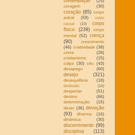
contemplação
(25)
coragem
(30)
coração
(85)
corpo
astral
(59)
corpo
corpo
causal
(10)
físico
(239)
corpo
crença
mental
(52)
(90)
crescimento
(46)
criatividade
(38)
crime
(28)
cristianismo
(15)
culpa
(30)
céu
(43)
desapego
(60)
desejo
(321)
desequilíbrio
(18)
desilusão
(10)
despertar
(51)
destino
(66)
determinação
(15)
devoção
dever
(36)
(93)
dharma
(16)
dinâmica
(30)
discernimento
(99)
disciplina
(113)