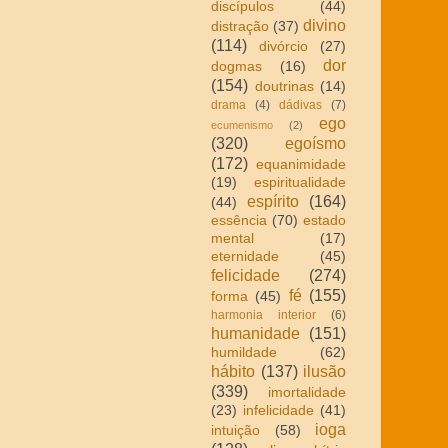
discípulos
(44)
divino
distração
(37)
(114)
divórcio
(27)
dor
dogmas
(16)
(154)
doutrinas
(14)
drama
(4)
dádivas
(7)
ego
ecumenismo
(2)
(320)
egoísmo
(172)
equanimidade
(19)
espiritualidade
espírito
(164)
(44)
essência
(70)
estado
mental
(17)
eternidade
(45)
felicidade
(274)
fé
(155)
forma
(45)
harmonia interior
(6)
humanidade
(151)
humildade
(62)
hábito
(137)
ilusão
(339)
imortalidade
(23)
infelicidade
(41)
ioga
intuição
(58)