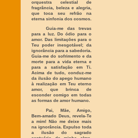
orquestra celestial de
fragrância, beleza e alegria,
que toca seu refrão na
eterna sinfonia dos cosmos.
Guia-me das trevas
para a luz. Do ódio para o
amor. Das limitações para o
Teu poder inesgotável; da
ignorância para a sabedoria.
Guia-me do sofrimento e da
morte para a vida eterna e
para a satisfação em Ti.
Acima de tudo, conduz-me
da ilusão do apego humano
à realização em Teu eterno
amor, que brinca de
esconder comigo em todas
as formas de amor humano.
Pai, Mãe, Amigo,
Bem-amado Deus, revela-Te
a mim! Não me deixe mais
na ignorância. Expulso toda
a ilusão do sagrado