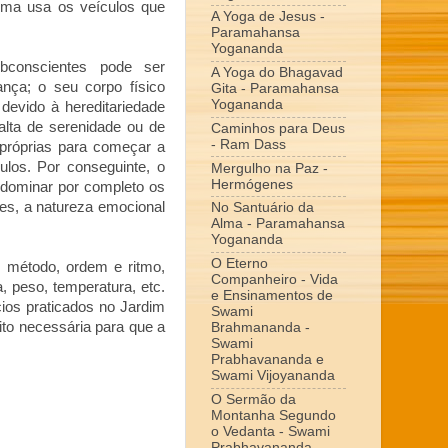
alma usa os veículos que
A Yoga de Jesus -
Paramahansa
Yogananda
bconscientes pode ser
A Yoga do Bhagavad
ança; o seu corpo físico
Gita - Paramahansa
Yogananda
 devido à hereditariedade
falta de serenidade ou de
Caminhos para Deus
- Ram Dass
 próprias para começar a
ulos. Por conseguinte, o
Mergulho na Paz -
Hermógenes
a dominar por completo os
res, a natureza emocional
No Santuário da
Alma - Paramahansa
Yogananda
O Eterno
 método, ordem e ritmo,
Companheiro - Vida
 peso, temperatura, etc.
e Ensinamentos de
cios praticados no Jardim
Swami
ito necessária para que a
Brahmananda -
Swami
Prabhavananda e
Swami Vijoyananda
O Sermão da
Montanha Segundo
o Vedanta - Swami
Prabhavananda