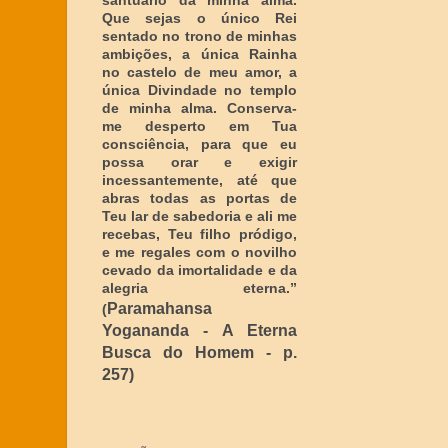
santuário da minha alma.
Que sejas o único Rei
sentado no trono de minhas
ambições, a única Rainha
no castelo de meu amor, a
única Divindade no templo
de minha alma. Conserva-
me desperto em Tua
consciência, para que eu
possa orar e exigir
incessantemente, até que
abras todas as portas de
Teu lar de sabedoria e ali me
recebas, Teu filho pródigo,
e me regales com o novilho
cevado da imortalidade e da
alegria eterna
.”
Paramahansa
(
Yogananda - A Eterna
Busca do Homem - p.
257)