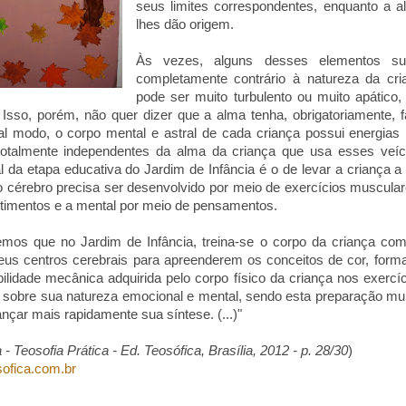
seus limites correspondentes, enquanto a 
lhes dão origem.
Às vezes, alguns desses elementos su
completamente contrário à natureza da cri
pode ser muito turbulento ou muito apático,
. Isso, porém, não quer dizer que a alma tenha, obrigatoriamente, 
al modo, o corpo mental e astral de cada criança possui energias
 totalmente independentes da alma da criança que usa esses veíc
pal da etapa educativa do Jardim de Infância é o de levar a criança 
o cérebro precisa ser desenvolvido por meio de exercícios muscula
timentos e a mental por meio de pensamentos.
mos que no Jardim de Infância, treina-se o corpo da criança com
us centros cerebrais para apreenderem os conceitos de cor, forma,
ilidade mecânica adquirida pelo corpo físico da criança nos exercí
a sobre sua natureza emocional e mental, sendo esta preparação mu
nçar mais rapidamente sua síntese. (...)"
 - Teosofia Prática - Ed. Teosófica, Brasília, 2012 - p. 28/30
)
ofica.com.br