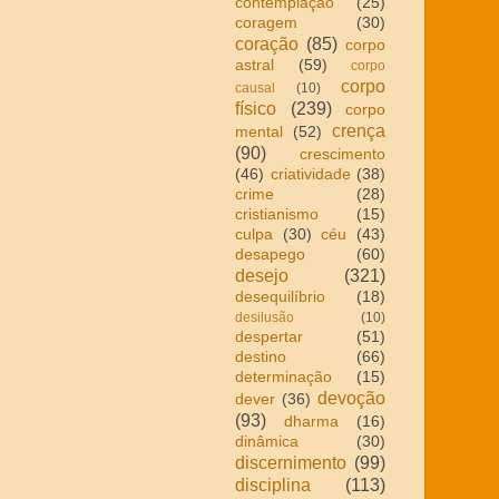
contemplação
(25)
coragem
(30)
coração
(85)
corpo
astral
(59)
corpo
corpo
causal
(10)
físico
(239)
corpo
crença
mental
(52)
(90)
crescimento
(46)
criatividade
(38)
crime
(28)
cristianismo
(15)
culpa
(30)
céu
(43)
desapego
(60)
desejo
(321)
desequilíbrio
(18)
desilusão
(10)
despertar
(51)
destino
(66)
determinação
(15)
devoção
dever
(36)
(93)
dharma
(16)
dinâmica
(30)
discernimento
(99)
disciplina
(113)