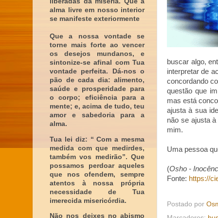
liberadas da miséria. Que a
alma livre em nosso interior
se manifeste exteriormente
Que a nossa vontade se
torne mais forte ao vencer
os desejos mundanos, e
buscar algo, en
sintonize-se afinal com Tua
vontade perfeita. Dá-nos o
interpretar de 
pão de cada dia: alimento,
concordando co
saúde e prosperidade para
questão que im
o corpo; eficiência para a
mas está concor
mente; e, acima de tudo, teu
ajusta à sua id
amor e sabedoria para a
não se ajusta à
alma.
mim.
Tua lei diz: “ Com a mesma
medida com que medirdes,
Uma pessoa que 
também vos medirão”. Que
possamos perdoar aqueles
(
Osho - Inocênc
que nos ofendem, sempre
Fonte:
https://c
atentos à nossa própria
necessidade de Tua
imerecida misericórdia.
Postado por
Osm
Não nos deixes no abismo
Marcadores:
bu