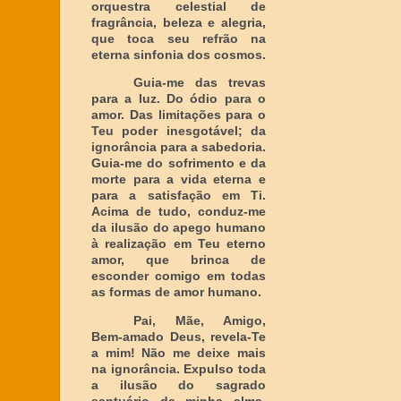
orquestra celestial de
fragrância, beleza e alegria,
que toca seu refrão na
eterna sinfonia dos cosmos.
Guia-me das trevas
para a luz. Do ódio para o
amor. Das limitações para o
Teu poder inesgotável; da
ignorância para a sabedoria.
Guia-me do sofrimento e da
morte para a vida eterna e
para a satisfação em Ti.
Acima de tudo, conduz-me
da ilusão do apego humano
à realização em Teu eterno
amor, que brinca de
esconder comigo em todas
as formas de amor humano.
Pai, Mãe, Amigo,
Bem-amado Deus, revela-Te
a mim! Não me deixe mais
na ignorância. Expulso toda
a ilusão do sagrado