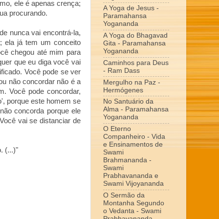
mo, ele é apenas crença;
A Yoga de Jesus -
inua procurando.
Paramahansa
Yogananda
e nunca vai encontrá-la,
A Yoga do Bhagavad
; ela já tem um conceito
Gita - Paramahansa
Yogananda
você chegou até mim para
quer que eu diga você vai
Caminhos para Deus
- Ram Dass
ificado. Você pode se ver
u não concordar não é a
Mergulho na Paz -
Hermógenes
im. Você pode concordar,
o', porque este homem se
No Santuário da
Alma - Paramahansa
ê não concorda porque ele
Yogananda
Você vai se distanciar de
O Eterno
Companheiro - Vida
e Ensinamentos de
(...)"
Swami
Brahmananda -
Swami
Prabhavananda e
Swami Vijoyananda
O Sermão da
Montanha Segundo
o Vedanta - Swami
Prabhavananda