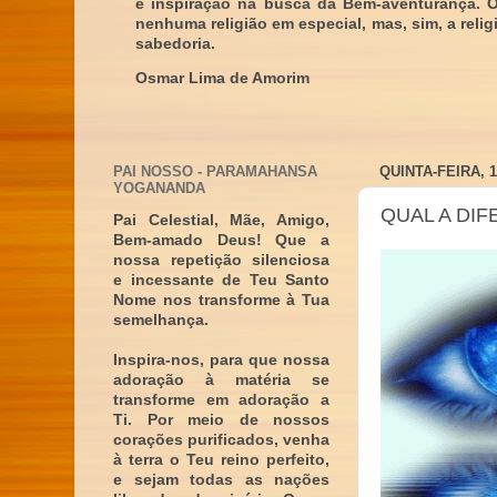
e inspiração na busca da Bem-aventurança. 
nenhuma religião em especial, mas, sim, a reli
sabedoria.
Osmar Lima de Amorim
PAI NOSSO - PARAMAHANSA
QUINTA-FEIRA, 
YOGANANDA
QUAL A DIF
Pai Celestial, Mãe, Amigo,
Bem-amado Deus! Que a
nossa repetição silenciosa
e incessante de Teu Santo
Nome nos transforme à Tua
semelhança.
Inspira-nos, para que nossa
adoração à matéria se
transforme em adoração a
Ti. Por meio de nossos
corações purificados, venha
à terra o Teu reino perfeito,
e sejam todas as nações