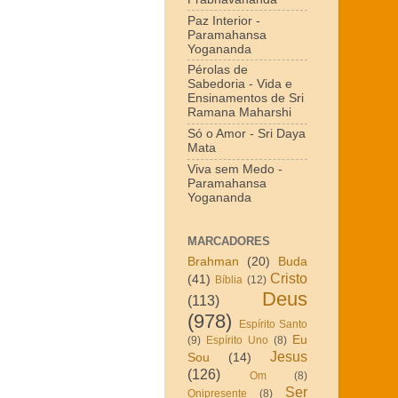
Paz Interior -
Paramahansa
Yogananda
Pérolas de
Sabedoria - Vida e
Ensinamentos de Sri
Ramana Maharshi
Só o Amor - Sri Daya
Mata
Viva sem Medo -
Paramahansa
Yogananda
MARCADORES
Brahman
(20)
Buda
Cristo
(41)
Bíblia
(12)
Deus
(113)
(978)
Espírito Santo
Eu
(9)
Espírito Uno
(8)
Jesus
Sou
(14)
(126)
Om
(8)
Ser
Onipresente
(8)