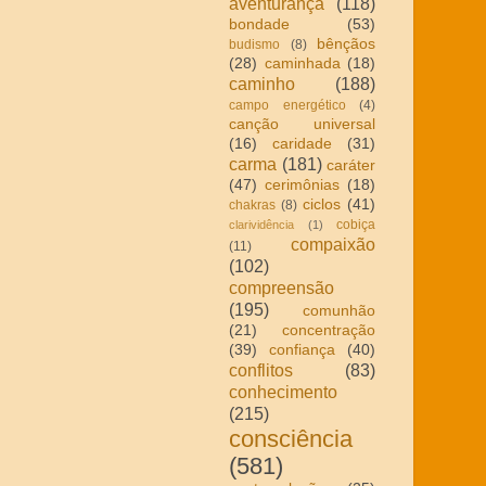
aventurança
(118)
bondade
(53)
bênçãos
budismo
(8)
(28)
caminhada
(18)
caminho
(188)
campo energético
(4)
canção universal
(16)
caridade
(31)
carma
(181)
caráter
(47)
cerimônias
(18)
ciclos
(41)
chakras
(8)
cobiça
clarividência
(1)
compaixão
(11)
(102)
compreensão
(195)
comunhão
(21)
concentração
(39)
confiança
(40)
conflitos
(83)
conhecimento
(215)
consciência
(581)