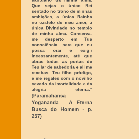
santuário da minha alma.
Que sejas o único Rei
sentado no trono de minhas
ambições, a única Rainha
no castelo de meu amor, a
única Divindade no templo
de minha alma. Conserva-
me desperto em Tua
consciência, para que eu
possa orar e exigir
incessantemente, até que
abras todas as portas de
Teu lar de sabedoria e ali me
recebas, Teu filho pródigo,
e me regales com o novilho
cevado da imortalidade e da
alegria eterna
.”
Paramahansa
(
Yogananda - A Eterna
Busca do Homem - p.
257)