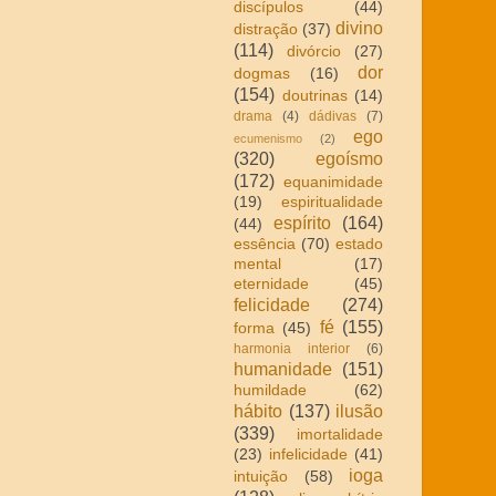
discípulos
(44)
divino
distração
(37)
(114)
divórcio
(27)
dor
dogmas
(16)
(154)
doutrinas
(14)
drama
(4)
dádivas
(7)
ego
ecumenismo
(2)
(320)
egoísmo
(172)
equanimidade
(19)
espiritualidade
espírito
(164)
(44)
essência
(70)
estado
mental
(17)
eternidade
(45)
felicidade
(274)
fé
(155)
forma
(45)
harmonia interior
(6)
humanidade
(151)
humildade
(62)
hábito
(137)
ilusão
(339)
imortalidade
(23)
infelicidade
(41)
ioga
intuição
(58)