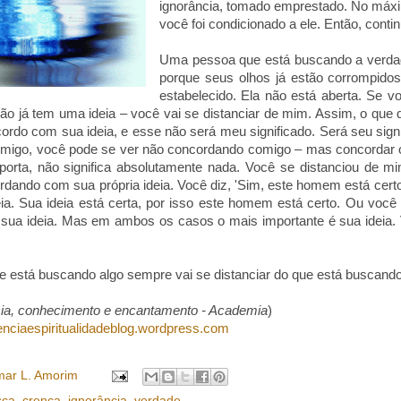
ignorância, tomado emprestado. No máxi
você foi condicionado a ele. Então, cont
Uma pessoa que está buscando a verdad
porque seus olhos já estão corrompidos
estabelecido. Ela não está aberta. Se 
tão já tem uma ideia – você vai se distanciar de mim. Assim, o que 
acordo com sua ideia, e esse não será meu significado. Será seu sign
migo, você pode se ver não concordando comigo – mas concordar o
porta, não significa absolutamente nada. Você se distanciou de m
dando com sua própria ideia. Você diz, 'Sim, este homem está cert
eia. Sua ideia está certa, por isso este homem está certo. Ou voc
 sua ideia. Mas em ambos os casos o mais importante é sua ideia. 
está buscando algo sempre vai se distanciar do que está buscando. 
ia, conhecimento e encantamento - Academia
)
ienciaespiritualidadeblog.wordpress.com
ar L. Amorim
sca
,
crença
,
ignorância
,
verdade