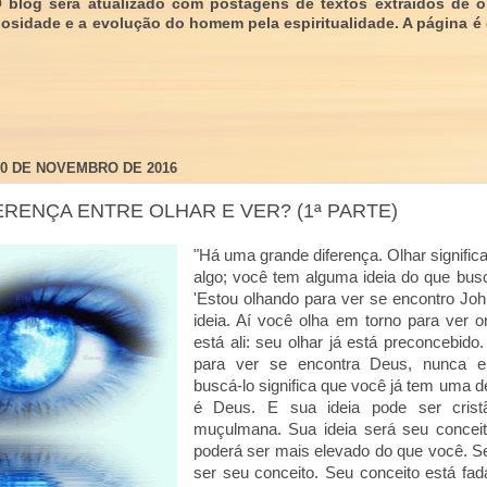
O blog será atualizado com postagens de textos extraídos de 
giosidade e a evolução do homem pela espiritualidade. A página é
10 DE NOVEMBRO DE 2016
ERENÇA ENTRE OLHAR E VER? (1ª PARTE)
"Há uma grande diferença. Olhar signifi
algo; você tem alguma ideia do que busc
'Estou olhando para ver se encontro Jo
ideia. Aí você olha em torno para ver o
está ali: seu olhar já está preconcebido
para ver se encontra Deus, nunca e
buscá-lo significa que você já tem uma 
é Deus. E sua ideia pode ser cristã,
muçulmana. Sua ideia será seu conceit
poderá ser mais elevado do que você. Se
ser seu conceito. Seu conceito está fad