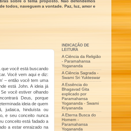
obras sobre o tema proposto. Não defendemos
 de todos, naveguem a vontade. Paz, luz, amor e
INDICAÇÃO DE
LEITURA
A Ciência da Religião
- Paramahansa
Yogananda
ca que você está buscando
A Ciência Sagrada -
ar. Você vem aqui e diz:
Swami Sri Yukteswar
hn' – então você tem uma
A Essência do
nde está John. A ideia já
Bhagavad Gita
. Se você estiver olhando
explicado por
ncontrará Deus, porque
Paramahansa
Yogananda - Swami
determinada ideia de quem
Kriyananda
 judaica, hinduísta ou
A Eterna Busca do
o, e seu conceito nunca
Homem -
u conceito está fadado a
Paramahansa
ado a estar enraizado na
Yogananda