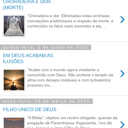
CHORADEIRA E DOR
(MORTE)
›
"Choradeira e dor. Eliminadas estas errôneas
concepções preliminares a respeito da morte, e
conhecidos os fatos reais inerentes a ela, ...
quinta-feira, 5 de junho de 2025
EM DEUS ACABAM AS
ILUSÕES
›
"Acabe com o mundo agora mediante a
comunhão com Deus. Não profane o templo da
alma com desejos instáveis e com turbulentos
prazeres mu...
terça-feira, 18 de março de 2025
FILHO ÚNICO DE DEUS
›
"A Bíblia", objetou um recém-chegado, quando da
pregação de Paramhansa Yogananda, 'nos diz
que Jesus é o único Filho de Deus. ...