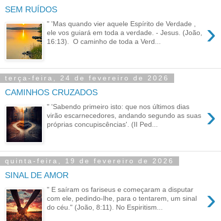
SEM RUÍDOS
›
" 'Mas quando vier aquele Espírito de Verdade ,
ele vos guiará em toda a verdade. - Jesus. (João,
16:13). O caminho de toda a Verd...
terça-feira, 24 de fevereiro de 2026
CAMINHOS CRUZADOS
›
" 'Sabendo primeiro isto: que nos últimos dias
virão escarnecedores, andando segundo as suas
próprias concupiscências'. (II Ped...
quinta-feira, 19 de fevereiro de 2026
SINAL DE AMOR
›
" E saíram os fariseus e começaram a disputar
com ele, pedindo-lhe, para o tentarem, um sinal
do céu." (João, 8:11). No Espiritism...