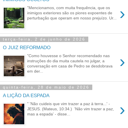
›
"Mencionamos, com muita frequência, que os
inimigos exteriores são os piores expoentes de
perturbação que operam em nosso prejuízo. Ur...
terça-feira, 2 de junho de 2026
O JUIZ REFORMADO
›
"Como houvesse o Senhor recomendado nas
instruções do dia muita cautela no julgar, a
conversação em casa de Pedro se desdobrava
em der...
quinta-feira, 28 de maio de 2026
A LIÇÃO DA ESPADA
›
" 'Não cuideis que vim trazer a paz à terra...' -
JESUS. (Mateus, 10:34.) 'Não vim trazer a paz,
mas a espada' - disse...