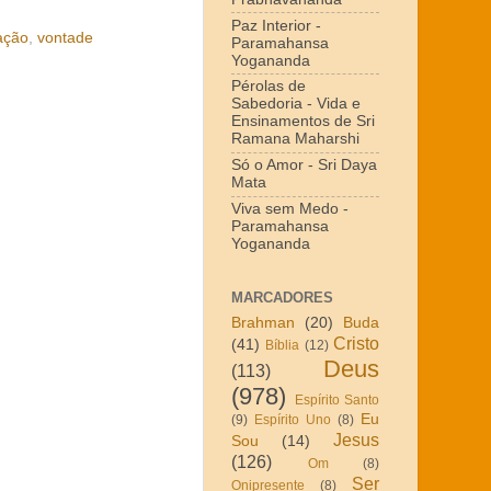
Paz Interior -
ação
,
vontade
Paramahansa
Yogananda
Pérolas de
Sabedoria - Vida e
Ensinamentos de Sri
Ramana Maharshi
Só o Amor - Sri Daya
Mata
Viva sem Medo -
Paramahansa
Yogananda
MARCADORES
Brahman
(20)
Buda
Cristo
(41)
Bíblia
(12)
Deus
(113)
(978)
Espírito Santo
Eu
(9)
Espírito Uno
(8)
Jesus
Sou
(14)
(126)
Om
(8)
Ser
Onipresente
(8)