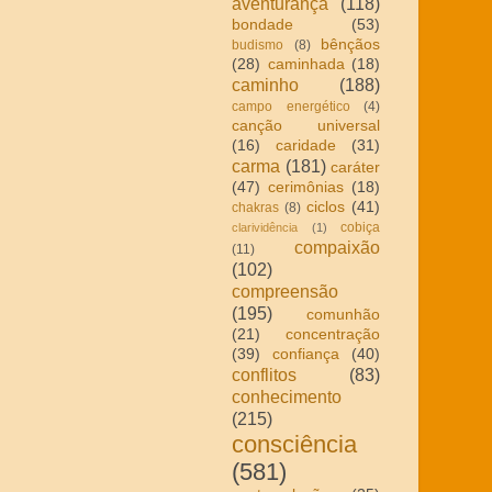
aventurança
(118)
bondade
(53)
bênçãos
budismo
(8)
(28)
caminhada
(18)
caminho
(188)
campo energético
(4)
canção universal
(16)
caridade
(31)
carma
(181)
caráter
(47)
cerimônias
(18)
ciclos
(41)
chakras
(8)
cobiça
clarividência
(1)
compaixão
(11)
(102)
compreensão
(195)
comunhão
(21)
concentração
(39)
confiança
(40)
conflitos
(83)
conhecimento
(215)
consciência
(581)