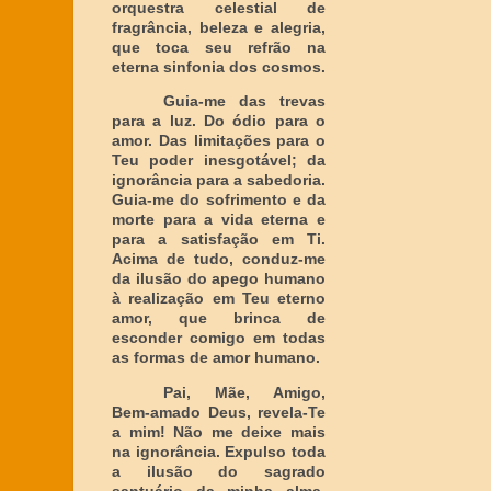
orquestra celestial de
fragrância, beleza e alegria,
que toca seu refrão na
eterna sinfonia dos cosmos.
Guia-me das trevas
para a luz. Do ódio para o
amor. Das limitações para o
Teu poder inesgotável; da
ignorância para a sabedoria.
Guia-me do sofrimento e da
morte para a vida eterna e
para a satisfação em Ti.
Acima de tudo, conduz-me
da ilusão do apego humano
à realização em Teu eterno
amor, que brinca de
esconder comigo em todas
as formas de amor humano.
Pai, Mãe, Amigo,
Bem-amado Deus, revela-Te
a mim! Não me deixe mais
na ignorância. Expulso toda
a ilusão do sagrado