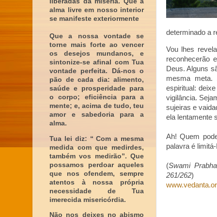
liberadas da miséria. Que a
alma livre em nosso interior
se manifeste exteriormente
determinado a r
Que a nossa vontade se
torne mais forte ao vencer
Vou lhes revel
os desejos mundanos, e
reconhecerão 
sintonize-se afinal com Tua
Deus. Alguns sã
vontade perfeita. Dá-nos o
mesma meta. Sa
pão de cada dia: alimento,
espiritual: de
saúde e prosperidade para
o corpo; eficiência para a
vigilância. Se
mente; e, acima de tudo, teu
sujeiras e vaid
amor e sabedoria para a
ela lentamente 
alma.
Ah! Quem pode 
Tua lei diz: “ Com a mesma
palavra é limitá-L
medida com que medirdes,
também vos medirão”. Que
possamos perdoar aqueles
(
Swami Prabha
que nos ofendem, sempre
261/262
)
atentos à nossa própria
www.vedanta.or
necessidade de Tua
imerecida misericórdia.
Não nos deixes no abismo