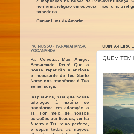
e inspiração na busca da Bem-aventurança. 
nenhuma religião em especial, mas, sim, a reli
sabedoria.
Osmar Lima de Amorim
PAI NOSSO - PARAMAHANSA
QUINTA-FEIRA, 
YOGANANDA
QUEM TEM 
Pai Celestial, Mãe, Amigo,
Bem-amado Deus! Que a
nossa repetição silenciosa
e incessante de Teu Santo
Nome nos transforme à Tua
semelhança.
Inspira-nos, para que nossa
adoração à matéria se
transforme em adoração a
Ti. Por meio de nossos
corações purificados, venha
à terra o Teu reino perfeito,
e sejam todas as nações