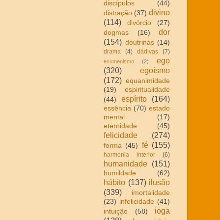
discípulos
(44)
divino
distração
(37)
(114)
divórcio
(27)
dor
dogmas
(16)
(154)
doutrinas
(14)
drama
(4)
dádivas
(7)
ego
ecumenismo
(2)
(320)
egoísmo
(172)
equanimidade
(19)
espiritualidade
espírito
(164)
(44)
essência
(70)
estado
mental
(17)
eternidade
(45)
felicidade
(274)
fé
(155)
forma
(45)
harmonia interior
(6)
humanidade
(151)
humildade
(62)
hábito
(137)
ilusão
(339)
imortalidade
(23)
infelicidade
(41)
ioga
intuição
(58)