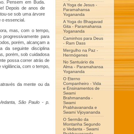
imo. Pensem em Buda.
A Yoga de Jesus -
e! Depois de anos de
Paramahansa
ntou-se sob uma árvore
Yogananda
é o essencial.
A Yoga do Bhagavad
Gita - Paramahansa
gora, mas, com o tempo,
Yogananda
 progressivamente para
Caminhos para Deus
todos, porém, alcançam a
- Ram Dass
 da seguinte disciplina
Mergulho na Paz -
as, porém, sob cuidadosa
Hermógenes
te possa correr atrás de
No Santuário da
e vigilância, com o tempo,
Alma - Paramahansa
Yogananda
O Eterno
Companheiro - Vida
 através da mente ou da
e Ensinamentos de
Swami
Brahmananda -
edanta, São Paulo - p.
Swami
Prabhavananda e
Swami Vijoyananda
O Sermão da
Montanha Segundo
o Vedanta - Swami
Prabhavananda