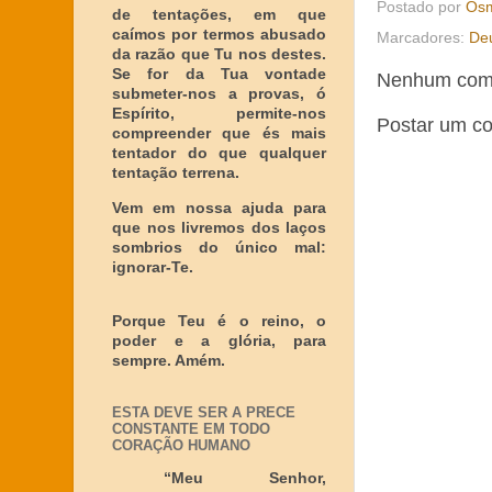
Postado por
Osm
de tentações, em que
caímos por termos abusado
Marcadores:
De
da razão que Tu nos destes.
Se for da Tua vontade
Nenhum come
submeter-nos a provas, ó
Espírito, permite-nos
Postar um c
compreender que és mais
tentador do que qualquer
tentação terrena.
Vem em nossa ajuda para
que nos livremos dos laços
sombrios do único mal:
ignorar-Te.
Porque Teu é o reino, o
poder e a glória, para
sempre. Amém.
ESTA DEVE SER A PRECE
CONSTANTE EM TODO
CORAÇÃO HUMANO
“Meu Senhor,