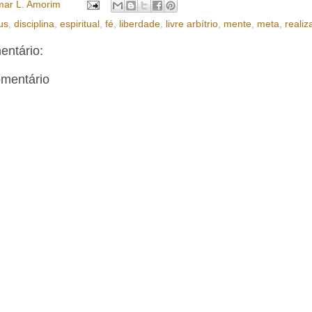
ar L. Amorim
us
,
disciplina
,
espiritual
,
fé
,
liberdade
,
livre arbítrio
,
mente
,
meta
,
realiz
ntário:
omentário