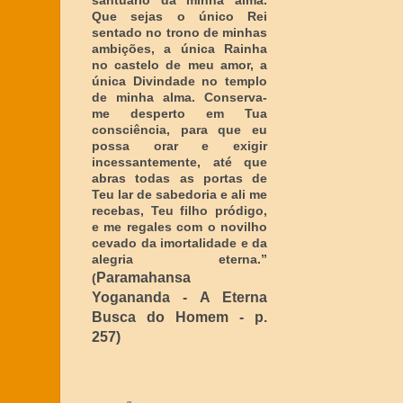
santuário da minha alma.
Que sejas o único Rei
sentado no trono de minhas
ambições, a única Rainha
no castelo de meu amor, a
única Divindade no templo
de minha alma. Conserva-
me desperto em Tua
consciência, para que eu
possa orar e exigir
incessantemente, até que
abras todas as portas de
Teu lar de sabedoria e ali me
recebas, Teu filho pródigo,
e me regales com o novilho
cevado da imortalidade e da
alegria eterna
.”
Paramahansa
(
Yogananda - A Eterna
Busca do Homem - p.
257)