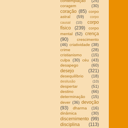
contemplação
(25)
coragem
(30)
coração
(85)
corpo
astral
(59)
corpo
corpo
causal
(10)
físico
(239)
corpo
crença
mental
(52)
(90)
crescimento
(46)
criatividade
(38)
crime
(28)
cristianismo
(15)
culpa
(30)
céu
(43)
desapego
(60)
desejo
(321)
desequilíbrio
(18)
desilusão
(10)
despertar
(51)
destino
(66)
determinação
(15)
devoção
dever
(36)
(93)
dharma
(16)
dinâmica
(30)
discernimento
(99)
disciplina
(113)