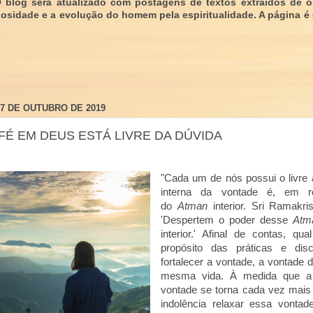
O blog será atualizado com postagens de textos extraídos de 
giosidade e a evolução do homem pela espiritualidade. A página é
17 DE OUTUBRO DE 2019
FÉ EM DEUS ESTÁ LIVRE DA DÚVIDA
"Cada um de nós possui o livre a
interna da vontade é, em re
do
Atman
interior. Sri Ramakr
'Despertem o poder desse
Atm
interior.' Afinal de contas, qu
propósito das práticas e disci
fortalecer a vontade, a vontade
mesma vida. À medida que a 
vontade se torna cada vez mais 
indolência relaxar essa vontad