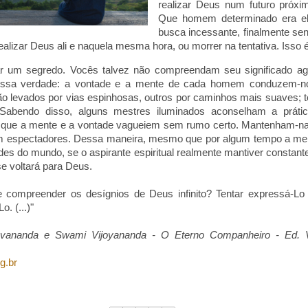
realizar Deus num futuro próx
Que homem determinado era el
busca incessante, finalmente se
ealizar Deus ali e naquela mesma hora, ou morrer na tentativa. Isso 
ar um segredo. Vocês talvez não compreendam seu significado a
essa verdade: a vontade e a mente de cada homem conduzem-no
o levados por vias espinhosas, outros por caminhos mais suaves; 
bendo disso, alguns mestres iluminados aconselham a prática
ixe que a mente e a vontade vagueiem sem rumo certo. Mantenham-n
jam espectadores. Dessa maneira, mesmo que por algum tempo a men
ades do mundo, se o aspirante espiritual realmente mantiver constant
se voltará para Deus.
compreender os desígnios de Deus infinito? Tentar expressá-Lo
o. (...)"
vananda e Swami Vijoyananda - O Eterno Companheiro - Ed. V
g.br