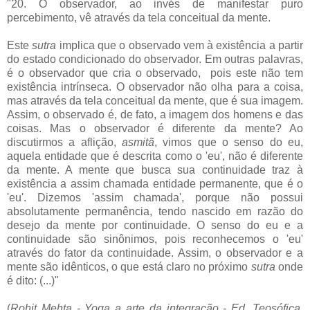
"20. O observador, ao invés de manifestar puro
percebimento, vê através da tela conceitual da mente.
Este
sutra
implica que o observado vem à existência a partir
do estado condicionado do observador. Em outras palavras,
é o observador que cria o observado, pois este não tem
existência intrínseca. O observador não olha para a coisa,
mas através da tela conceitual da mente, que é sua imagem.
Assim, o observado é, de fato, a imagem dos homens e das
coisas. Mas o observador é diferente da mente? Ao
discutirmos a aflição,
asmitã
, vimos que o senso do eu,
aquela entidade que é descrita como o 'eu', não é diferente
da mente. A mente que busca sua continuidade traz à
existência a assim chamada entidade permanente, que é o
'eu'. Dizemos 'assim chamada', porque não possui
absolutamente permanência, tendo nascido em razão do
desejo da mente por continuidade. O senso do eu e a
continuidade são sinônimos, pois reconhecemos o 'eu'
através do fator da continuidade. Assim, o observador e a
mente são idênticos, o que está claro no próximo
sutra
onde
é dito: (...)"
(
Rohit Mehta - Yoga a arte da integração - Ed. Teosófica,