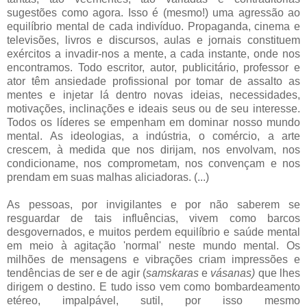
sugestões como agora. Isso é (mesmo!) uma agressão ao
equilíbrio mental de cada indivíduo. Propaganda, cinema e
televisões, livros e discursos, aulas e jornais constituem
exércitos a invadir-nos a mente, a cada instante, onde nos
encontramos. Todo escritor, autor, publicitário, professor e
ator têm ansiedade profissional por tomar de assalto as
mentes e injetar lá dentro novas ideias, necessidades,
motivações, inclinações e ideais seus ou de seu interesse.
Todos os líderes se empenham em dominar nosso mundo
mental. As ideologias, a indústria, o comércio, a arte
crescem, à medida que nos dirijam, nos envolvam, nos
condicioname, nos comprometam, nos convençam e nos
prendam em suas malhas aliciadoras. (...)
As pessoas, por invigilantes e por não saberem se
resguardar de tais influências, vivem como barcos
desgovernados, e muitos perdem equilíbrio e saúde mental
em meio à agitação 'normal' neste mundo mental. Os
milhões de mensagens e vibrações criam impressões e
tendências de ser e de agir (
samskaras
e
vásanas)
que lhes
dirigem o destino. E tudo isso vem como bombardeamento
etéreo, impalpável, sutil, por isso mesmo