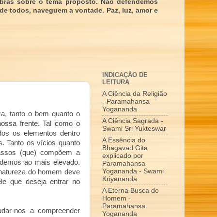
obras sobre o tema proposto. Não defendemos
 de todos, naveguem a vontade. Paz, luz, amor e
INDICAÇÃO DE
LEITURA
A Ciência da Religião
- Paramahansa
Yogananda
a, tanto o bem quanto o
A Ciência Sagrada -
nossa frente. Tal como o
Swami Sri Yukteswar
odos os elementos dentro
A Essência do
. Tanto os vícios quanto
Bhagavad Gita
passos (que) compõem a
explicado por
ndemos ao mais elevado.
Paramahansa
Yogananda - Swami
 natureza do homem deve
Kriyananda
le que deseja entrar no
A Eterna Busca do
Homem -
Paramahansa
udar-nos a compreender
Yogananda