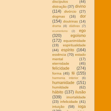
discípulos
(44)
divino
distração
(37)
(114)
divórcio
(27)
dor
dogmas
(16)
(154)
doutrinas
(14)
drama
(4)
dádivas
(7)
ego
ecumenismo
(2)
(320)
egoísmo
(172)
equanimidade
(19)
espiritualidade
espírito
(164)
(44)
essência
(70)
estado
mental
(17)
eternidade
(45)
felicidade
(274)
fé
(155)
forma
(45)
harmonia interior
(6)
humanidade
(151)
humildade
(62)
hábito
(137)
ilusão
(339)
imortalidade
(23)
infelicidade
(41)
ioga
intuição
(58)