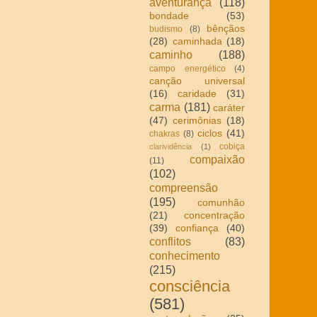
aventurança
(118)
bondade
(53)
bênçãos
budismo
(8)
(28)
caminhada
(18)
caminho
(188)
campo energético
(4)
canção universal
(16)
caridade
(31)
carma
(181)
caráter
(47)
cerimônias
(18)
ciclos
(41)
chakras
(8)
cobiça
clarividência
(1)
compaixão
(11)
(102)
compreensão
(195)
comunhão
(21)
concentração
(39)
confiança
(40)
conflitos
(83)
conhecimento
(215)
consciência
(581)