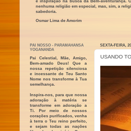
e inspiração na busca da Bem-aventurança. 
nenhuma religião em especial, mas, sim, a reli
sabedoria.
Osmar Lima de Amorim
PAI NOSSO - PARAMAHANSA
SEXTA-FEIRA, 2
YOGANANDA
USANDO TO
Pai Celestial, Mãe, Amigo,
Bem-amado Deus! Que a
nossa repetição silenciosa
e incessante de Teu Santo
Nome nos transforme à Tua
semelhança.
Inspira-nos, para que nossa
adoração à matéria se
transforme em adoração a
Ti. Por meio de nossos
corações purificados, venha
à terra o Teu reino perfeito,
e sejam todas as nações