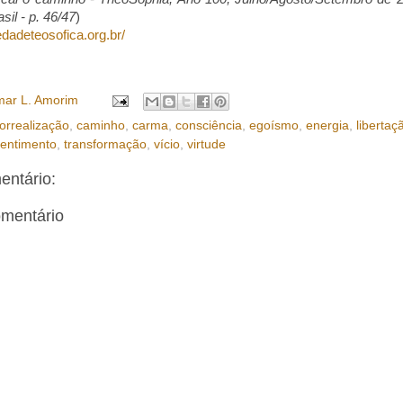
sil - p. 46/47
)
edadeteosofica.org.br/
ar L. Amorim
orrealização
,
caminho
,
carma
,
consciência
,
egoísmo
,
energia
,
libertaç
entimento
,
transformação
,
vício
,
virtude
ntário:
omentário