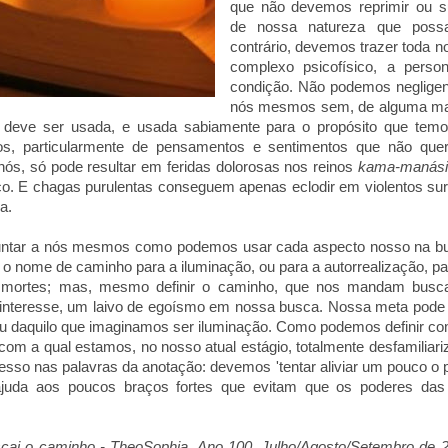
que não devemos reprimir ou su
de nossa natureza que possa
contrário, devemos trazer toda no
complexo psicofísico, a perso
condição. Não podemos negligen
nós mesmos sem, de alguma manei
 deve ser usada, e usada sabiamente para o propósito que temo
os, particularmente de pensamentos e sentimentos que não qu
nós, só pode resultar em feridas dolorosas nos reinos
kama-manási
o. E chagas purulentas conseguem apenas eclodir em violentos sur
ca.
untar a nós mesmos como podemos usar cada aspecto nosso na b
o nome de caminho para a iluminação, ou para a autorrealização, par
mortes; mas, mesmo definir o caminho, que nos mandam buscar
tointeresse, um laivo de egoísmo em nossa busca. Nossa meta pode
u daquilo que imaginamos ser iluminação. Como podemos definir c
com a qual estamos, no nosso atual estágio, totalmente desfamiliar
esso nas palavras da anotação: devemos 'tentar aliviar um pouco o
juda aos poucos braços fortes que evitam que os poderes das 
scai o caminho - TheoSophia, Ano 100, Julho/Agosto/Setembro de 