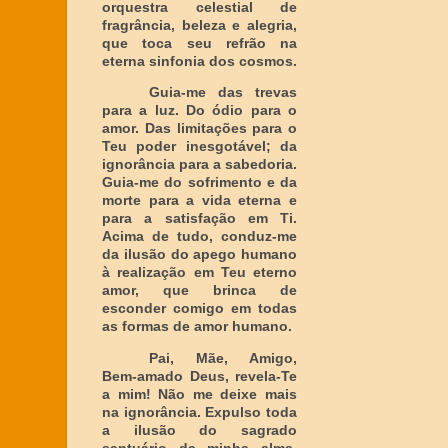
orquestra celestial de
fragrância, beleza e alegria,
que toca seu refrão na
eterna sinfonia dos cosmos.
Guia-me das trevas
para a luz. Do ódio para o
amor. Das limitações para o
Teu poder inesgotável; da
ignorância para a sabedoria.
Guia-me do sofrimento e da
morte para a vida eterna e
para a satisfação em Ti.
Acima de tudo, conduz-me
da ilusão do apego humano
à realização em Teu eterno
amor, que brinca de
esconder comigo em todas
as formas de amor humano.
Pai, Mãe, Amigo,
Bem-amado Deus, revela-Te
a mim! Não me deixe mais
na ignorância. Expulso toda
a ilusão do sagrado