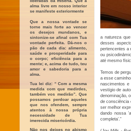
liberadas da miséria. Que a
alma livre em nosso interior
se manifeste exteriormente
Que a nossa vontade se
torne mais forte ao vencer
os desejos mundanos, e
a natureza que
sintonize-se afinal com Tua
vontade perfeita. Dá-nos o
desses aspect
pão de cada dia: alimento,
pertencentes a 
saúde e prosperidade para
ou psicodinâmic
o corpo; eficiência para a
até mesmo físi
mente; e, acima de tudo, teu
amor e sabedoria para a
Temos de perg
alma.
a esse caminho 
Tua lei diz: “ Com a mesma
nascimentos e 
medida com que medirdes,
vestígio de au
também vos medirão”. Que
denominação, o
possamos perdoar aqueles
de consciência 
que nos ofendem, sempre
ser melhor expr
atentos à nossa própria
dando nossa 'a
necessidade de Tua
completa'."
imerecida misericórdia.
Não nos deixes no abismo
(
Joy Mills - Bu