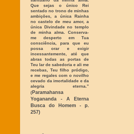
santuário da minha alma.
Que sejas o único Rei
sentado no trono de minhas
ambições, a única Rainha
no castelo de meu amor, a
única Divindade no templo
de minha alma. Conserva-
me desperto em Tua
consciência, para que eu
possa orar e exigir
incessantemente, até que
abras todas as portas de
Teu lar de sabedoria e ali me
recebas, Teu filho pródigo,
e me regales com o novilho
cevado da imortalidade e da
alegria eterna
.”
Paramahansa
(
Yogananda - A Eterna
Busca do Homem - p.
257)