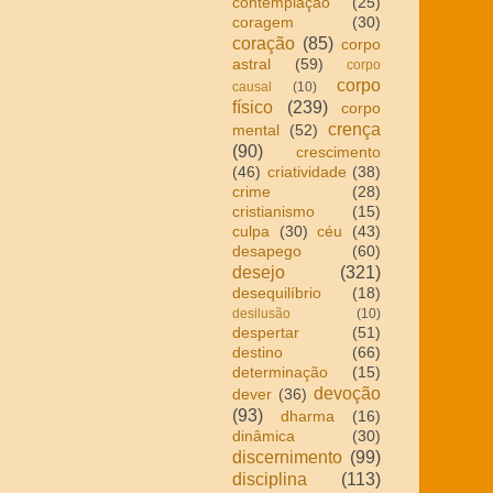
contemplação
(25)
coragem
(30)
coração
(85)
corpo
astral
(59)
corpo
corpo
causal
(10)
físico
(239)
corpo
crença
mental
(52)
(90)
crescimento
(46)
criatividade
(38)
crime
(28)
cristianismo
(15)
culpa
(30)
céu
(43)
desapego
(60)
desejo
(321)
desequilíbrio
(18)
desilusão
(10)
despertar
(51)
destino
(66)
determinação
(15)
devoção
dever
(36)
(93)
dharma
(16)
dinâmica
(30)
discernimento
(99)
disciplina
(113)