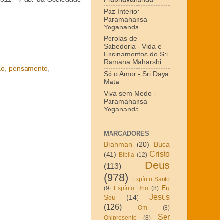
Paz Interior -
Paramahansa
Yogananda
Pérolas de
Sabedoria - Vida e
Ensinamentos de Sri
Ramana Maharshi
ão
,
pensamento
,
Só o Amor - Sri Daya
Mata
Viva sem Medo -
Paramahansa
Yogananda
MARCADORES
Brahman
(20)
Buda
Cristo
(41)
Bíblia
(12)
Deus
(113)
(978)
Espírito Santo
Eu
(9)
Espírito Uno
(8)
Jesus
Sou
(14)
(126)
Om
(8)
Ser
Onipresente
(8)