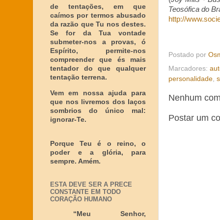
de tentações, em que
Teosófica do Bra
caímos por termos abusado
http://www.soci
da razão que Tu nos destes.
Se for da Tua vontade
submeter-nos a provas, ó
Espírito, permite-nos
Postado por
Osm
compreender que és mais
Marcadores:
aut
tentador do que qualquer
tentação terrena.
personalidade
,
s
Vem em nossa ajuda para
Nenhum come
que nos livremos dos laços
sombrios do único mal:
Postar um c
ignorar-Te.
Porque Teu é o reino, o
poder e a glória, para
sempre. Amém.
ESTA DEVE SER A PRECE
CONSTANTE EM TODO
CORAÇÃO HUMANO
“Meu Senhor,