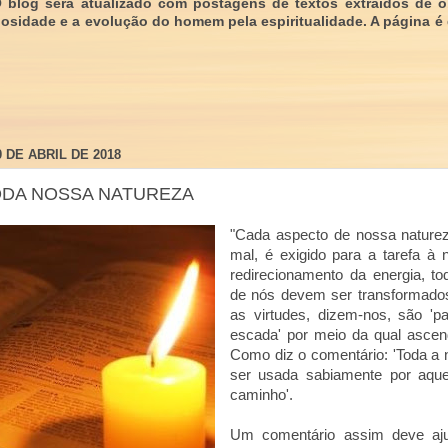
O blog será atualizado com postagens de textos extraídos de 
giosidade e a evolução do homem pela espiritualidade. A página é
0 DE ABRIL DE 2018
DA NOSSA NATUREZA
"Cada aspecto de nossa naturez
mal, é exigido para a tarefa à 
redirecionamento da energia, t
de nós devem ser transformados
as virtudes, dizem-nos, são '
escada' por meio da qual asce
Como diz o comentário: 'Toda a
ser usada sabiamente por aque
caminho'.
Um comentário assim deve aj