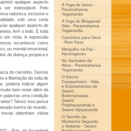
primir qualquer aspecto
A Yoga de Jesus -
 ser indesejável. Pelo
Paramahansa
ssa natureza, inclusive o
Yogananda
nalidade, sob uma certa
A Yoga do Bhagavad
ciar qualquer aspecto de
Gita - Paramahansa
Yogananda
ra, ferir o todo. É toda
s em vista. A repressão
Caminhos para Deus
- Ram Dass
eremos reconhecer como
co
, ou
mental-emocional
,
Mergulho na Paz -
Hermógenes
tos de doença psíquica e
No Santuário da
Alma - Paramahansa
Yogananda
usca do caminho. Demos
O Eterno
a a libertação da roda de
Companheiro - Vida
, poderia indicar algum
e Ensinamentos de
 muito bem estar além da
Swami
om palavras uma condição
Brahmananda -
Swami
izados? Talvez isso possa
Prabhavananda e
 pesado
karma
do mundo',
Swami Vijoyananda
trevas obtenham vitória
O Sermão da
Montanha Segundo
o Vedanta - Swami
2011 - Pub. da Sociedade
Prabhavananda