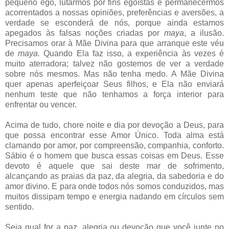
pequeno ego, lutarmos por fins egoístas e permanecermos
acorrentados a nossas opiniões, preferências e aversões, a
verdade se esconderá de nós, porque ainda estamos
apegados às falsas noções criadas por
maya
, a ilusão.
Precisamos orar à Mãe Divina para que arranque este véu
de
maya.
Quando Ela faz isso, a experiência às vezes é
muito aterradora; talvez não gostemos de ver a verdade
sobre nós mesmos. Mas não tenha medo. A Mãe Divina
quer apenas aperfeiçoar Seus filhos, e Ela não enviará
nenhum teste que não tenhamos a força interior para
enfrentar ou vencer.
Acima de tudo, chore noite e dia por devoção a Deus, para
que possa encontrar esse Amor Único. Toda alma está
clamando por amor, por compreensão, companhia, conforto.
Sábio é o homem que busca essas coisas em Deus. Esse
devoto é aquele que sai deste mar de sofrimento,
alcançando as praias da paz, da alegria, da sabedoria e do
amor divino. E para onde todos nós somos conduzidos, mas
muitos dissipam tempo e energia nadando em círculos sem
sentido.
Seja qual for a paz, alegria ou devoção que você junte no