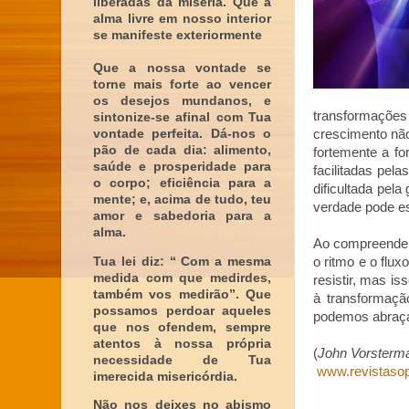
liberadas da miséria. Que a
alma livre em nosso interior
se manifeste exteriormente
Que a nossa vontade se
torne mais forte ao vencer
os desejos mundanos, e
transformações
sintonize-se afinal com Tua
vontade perfeita. Dá-nos o
crescimento não
pão de cada dia: alimento,
fortemente a f
saúde e prosperidade para
facilitadas pe
o corpo; eficiência para a
dificultada pel
mente; e, acima de tudo, teu
verdade pode e
amor e sabedoria para a
alma.
Ao compreender
Tua lei diz: “ Com a mesma
o ritmo e o flu
medida com que medirdes,
resistir, mas i
também vos medirão”. Que
à transformaçã
possamos perdoar aqueles
podemos abraçá-
que nos ofendem, sempre
atentos à nossa própria
(
John Vorsterma
necessidade de Tua
www.revistasop
imerecida misericórdia.
Não nos deixes no abismo