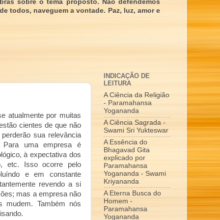
obras sobre o tema proposto. Não defendemos
 de todos, naveguem a vontade. Paz, luz, amor e
INDICAÇÃO DE
LEITURA
A Ciência da Religião
- Paramahansa
Yogananda
se atualmente por muitas
A Ciência Sagrada -
estão cientes de que não
Swami Sri Yukteswar
perderão sua relevância
A Essência do
. Para uma empresa é
Bhagavad Gita
ógico, à expectativa dos
explicado por
, etc. Isso ocorre pelo
Paramahansa
Yogananda - Swami
luíndo e em constante
Kriyananda
antemente revendo a si
A Eterna Busca do
ções; mas a empresa não
Homem -
as mudem. Também nós
Paramahansa
isando.
Yogananda