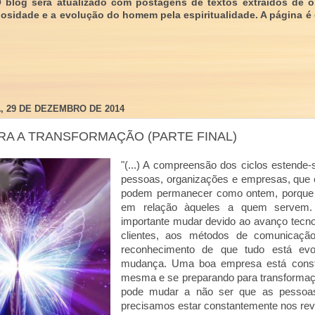
O blog será atualizado com postagens de textos extraídos de 
giosidade e a evolução do homem pela espiritualidade. A página é
, 29 DE DEZEMBRO DE 2014
RA A TRANSFORMAÇÃO (PARTE FINAL)
"(...) A compreensão dos ciclos estende-
pessoas, organizações e empresas, que 
podem permanecer como ontem, porque 
em relação àqueles a quem servem
importante mudar devido ao avanço tecnol
clientes, aos métodos de comunicação
reconhecimento de que tudo está evo
mudança. Uma boa empresa está const
mesma e se preparando para transforma
pode mudar a não ser que as pesso
precisamos estar constantemente nos rev