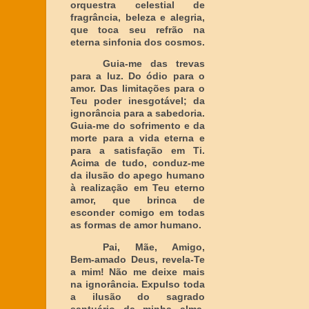
orquestra celestial de
fragrância, beleza e alegria,
que toca seu refrão na
eterna sinfonia dos cosmos.
Guia-me das trevas
para a luz. Do ódio para o
amor. Das limitações para o
Teu poder inesgotável; da
ignorância para a sabedoria.
Guia-me do sofrimento e da
morte para a vida eterna e
para a satisfação em Ti.
Acima de tudo, conduz-me
da ilusão do apego humano
à realização em Teu eterno
amor, que brinca de
esconder comigo em todas
as formas de amor humano.
Pai, Mãe, Amigo,
Bem-amado Deus, revela-Te
a mim! Não me deixe mais
na ignorância. Expulso toda
a ilusão do sagrado