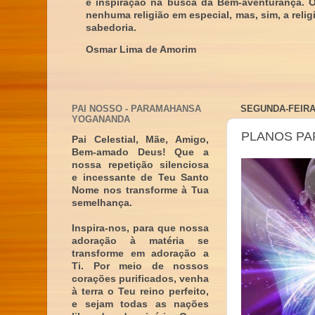
e inspiração na busca da Bem-aventurança. 
nenhuma religião em especial, mas, sim, a reli
sabedoria.
Osmar Lima de Amorim
PAI NOSSO - PARAMAHANSA
SEGUNDA-FEIRA
YOGANANDA
PLANOS PA
Pai Celestial, Mãe, Amigo,
Bem-amado Deus! Que a
nossa repetição silenciosa
e incessante de Teu Santo
Nome nos transforme à Tua
semelhança.
Inspira-nos, para que nossa
adoração à matéria se
transforme em adoração a
Ti. Por meio de nossos
corações purificados, venha
à terra o Teu reino perfeito,
e sejam todas as nações