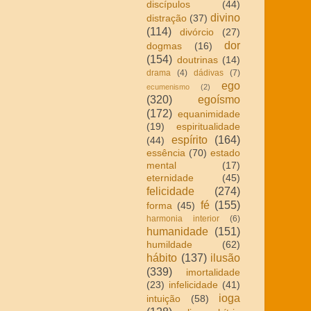
discípulos
(44)
divino
distração
(37)
(114)
divórcio
(27)
dor
dogmas
(16)
(154)
doutrinas
(14)
drama
(4)
dádivas
(7)
ego
ecumenismo
(2)
(320)
egoísmo
(172)
equanimidade
(19)
espiritualidade
espírito
(164)
(44)
essência
(70)
estado
mental
(17)
eternidade
(45)
felicidade
(274)
fé
(155)
forma
(45)
harmonia interior
(6)
humanidade
(151)
humildade
(62)
hábito
(137)
ilusão
(339)
imortalidade
(23)
infelicidade
(41)
ioga
intuição
(58)