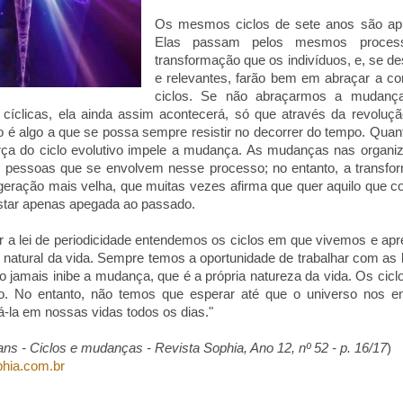
Os mesmos ciclos de sete anos são apl
Elas passam pelos mesmos proces
transformação que os indivíduos, e, se d
e relevantes, farão bem em abraçar a c
ciclos. Se não abraçarmos a mudan
 cíclicas, ela ainda assim acontecerá, só que através da revoluç
 é algo a que se possa sempre resistir no decorrer do tempo. Quan
orça do ciclo evolutivo impele a mudança. As mudanças nas organ
las pessoas que se envolvem nesse processo; no entanto, a trans
a geração mais velha, que muitas vezes afirma que quer aquilo que c
star apenas apegada ao passado.
 a lei de periodicidade entendemos os ciclos em que vivemos e ap
xo natural da vida. Sempre temos a oportunidade de trabalhar com as 
sso jamais inibe a mudança, que é a própria natureza da vida. Os cic
o. No entanto, não temos que esperar até que o universo nos 
la em nossas vidas todos os dias."
ns - Ciclos e mudanças - Revista Sophia, Ano 12, nº 52 - p. 16/17
)
hia.com.br