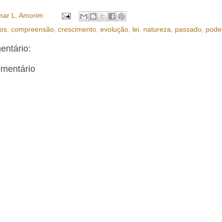
ar L. Amorim
los
,
compreensão
,
crescimento
,
evolução
,
lei
,
natureza
,
passado
,
pode
ntário:
omentário