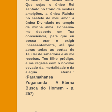
santuário da minha alma.
Que sejas o único Rei
sentado no trono de minhas
ambições, a única Rainha
no castelo de meu amor, a
única Divindade no templo
de minha alma. Conserva-
me desperto em Tua
consciência, para que eu
possa orar e exigir
incessantemente, até que
abras todas as portas de
Teu lar de sabedoria e ali me
recebas, Teu filho pródigo,
e me regales com o novilho
cevado da imortalidade e da
alegria eterna
.”
Paramahansa
(
Yogananda - A Eterna
Busca do Homem - p.
257)