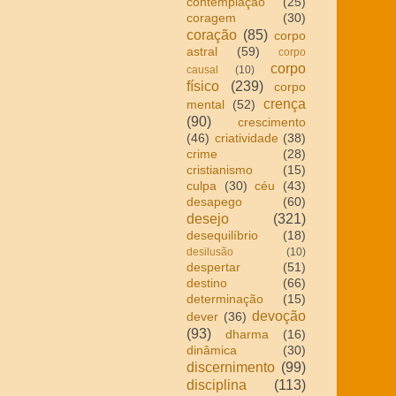
contemplação
(25)
coragem
(30)
coração
(85)
corpo
astral
(59)
corpo
corpo
causal
(10)
físico
(239)
corpo
crença
mental
(52)
(90)
crescimento
(46)
criatividade
(38)
crime
(28)
cristianismo
(15)
culpa
(30)
céu
(43)
desapego
(60)
desejo
(321)
desequilíbrio
(18)
desilusão
(10)
despertar
(51)
destino
(66)
determinação
(15)
devoção
dever
(36)
(93)
dharma
(16)
dinâmica
(30)
discernimento
(99)
disciplina
(113)