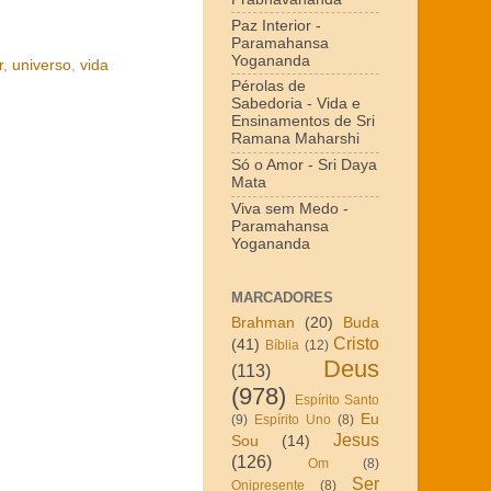
Paz Interior -
Paramahansa
Yogananda
r
,
universo
,
vida
Pérolas de
Sabedoria - Vida e
Ensinamentos de Sri
Ramana Maharshi
Só o Amor - Sri Daya
Mata
Viva sem Medo -
Paramahansa
Yogananda
MARCADORES
Brahman
(20)
Buda
Cristo
(41)
Bíblia
(12)
Deus
(113)
(978)
Espírito Santo
Eu
(9)
Espírito Uno
(8)
Jesus
Sou
(14)
(126)
Om
(8)
Ser
Onipresente
(8)