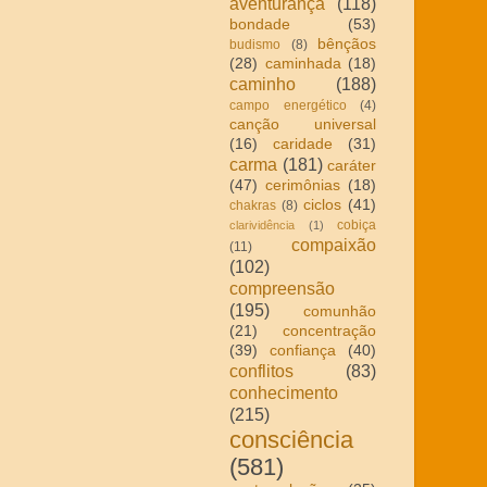
aventurança
(118)
bondade
(53)
bênçãos
budismo
(8)
(28)
caminhada
(18)
caminho
(188)
campo energético
(4)
canção universal
(16)
caridade
(31)
carma
(181)
caráter
(47)
cerimônias
(18)
ciclos
(41)
chakras
(8)
cobiça
clarividência
(1)
compaixão
(11)
(102)
compreensão
(195)
comunhão
(21)
concentração
(39)
confiança
(40)
conflitos
(83)
conhecimento
(215)
consciência
(581)