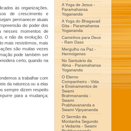
A Yoga de Jesus -
icados às organizações.
Paramahansa
sos de crescimento e
Yogananda
esejam permanecer atuais
A Yoga do Bhagavad
ompreensão do poder dos
Gita - Paramahansa
Yogananda
ça nesses momentos de
ão, e não da evolução. O
Caminhos para Deus
- Ram Dass
to mais resistirmos, mais
izações são muitas vezes
Mergulho na Paz -
Hermógenes
formação pode também ser
onsidera certo, quando na
No Santuário da
Alma - Paramahansa
Yogananda
O Eterno
rendemos a trabalhar com
Companheiro - Vida
leis da natureza ou a elas
e Ensinamentos de
los sempre dizem respeito
Swami
empurre para a mudança;
Brahmananda -
Swami
Prabhavananda e
Swami Vijoyananda
O Sermão da
Montanha Segundo
o Vedanta - Swami
Prabhavananda