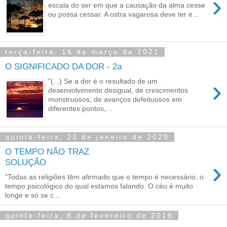
›
escala do ser em que a causação da alma cesse
ou possa cessar. A ostra vagarosa deve ter e...
terça-feira, 16 de março de 2021
O SIGNIFICADO DA DOR - 2a
›
"(...) Se a dor é o resultado de um
desenvolvimento desigual, de crescimentos
monstruosos, de avanços defeituosos em
diferentes pontos,...
quinta-feira, 23 de janeiro de 2020
O TEMPO NÃO TRAZ
›
SOLUÇÃO
"Todas as religiões têm afirmado que o tempo é necessário, o
tempo psicológico do qual estamos falando. O céu é muito
longe e só se c...
quinta-feira, 8 de fevereiro de 2018