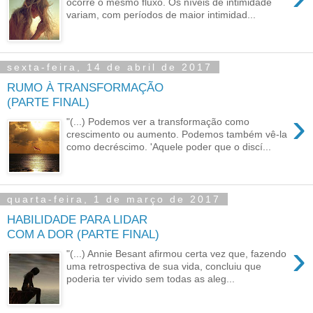
ocorre o mesmo fluxo. Os níveis de intimidade
variam, com períodos de maior intimidad...
sexta-feira, 14 de abril de 2017
RUMO À TRANSFORMAÇÃO
(PARTE FINAL)
›
"(...) Podemos ver a transformação como
crescimento ou aumento. Podemos também vê-la
como decréscimo. 'Aquele poder que o discí...
quarta-feira, 1 de março de 2017
HABILIDADE PARA LIDAR
COM A DOR (PARTE FINAL)
›
"(...) Annie Besant afirmou certa vez que, fazendo
uma retrospectiva de sua vida, concluiu que
poderia ter vivido sem todas as aleg...