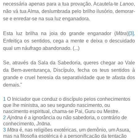
necessária apenas para a tua provação. Acautela-te
Lanoo
,
não vá tua Alma, deslumbrada pelo brilho ilusório, demorar-
se e enredar-se na sua luz enganadora.
Esta luz brilha na joia do grande enganador (
Mᾱra
)
[3]
.
Enfeitiça os sentidos, cega a mente e deixa o descuidado
qual um náufrago abandonado.
(...)
Se, através da Sala da Sabedoria, queres chegar ao Vale
da Bem-aventurança, Discípulo, fecha os teus sentidos à
grande e cruel heresia da separatividade que te afasta dos
demais."
1
O Iniciador que conduz o discípulo pelos conhecimentos
que lhe ministra, ao seu segundo nascimento, ou
nascimento espiritual, chama-se Pai, Guru ou Mestre.
2
Ajnᾱna
é a ignorância ou não sabedoria, o contrário de
conhecimento,
Jnᾱna
.
3
Mᾱra
é, nas religiões exotéricas, um demônio, um Asura,
mas na filosofia esotérica é a personificação da tentação