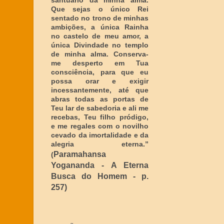
santuário da minha alma.
Que sejas o único Rei
sentado no trono de minhas
ambições, a única Rainha
no castelo de meu amor, a
única Divindade no templo
de minha alma. Conserva-
me desperto em Tua
consciência, para que eu
possa orar e exigir
incessantemente, até que
abras todas as portas de
Teu lar de sabedoria e ali me
recebas, Teu filho pródigo,
e me regales com o novilho
cevado da imortalidade e da
alegria eterna
.”
Paramahansa
(
Yogananda - A Eterna
Busca do Homem - p.
257)