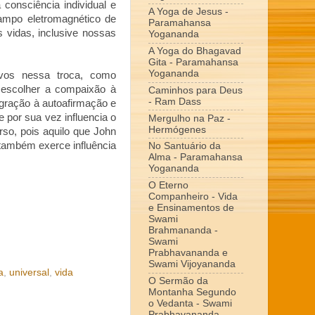
consciência individual e
A Yoga de Jesus -
ampo eletromagnético de
Paramahansa
s vidas, inclusive nossas
Yogananda
A Yoga do Bhagavad
Gita - Paramahansa
Yogananda
vos nessa troca, como
o escolher a compaixão à
Caminhos para Deus
- Ram Dass
egração à autoafirmação e
 por sua vez influencia o
Mergulho na Paz -
Hermógenes
rso, pois aquilo que John
também exerce influência
No Santuário da
Alma - Paramahansa
Yogananda
O Eterno
Companheiro - Vida
e Ensinamentos de
Swami
Brahmananda -
Swami
Prabhavananda e
Swami Vijoyananda
a
,
universal
,
vida
O Sermão da
Montanha Segundo
o Vedanta - Swami
Prabhavananda