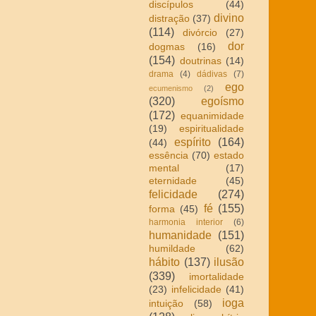
discípulos
(44)
divino
distração
(37)
(114)
divórcio
(27)
dor
dogmas
(16)
(154)
doutrinas
(14)
drama
(4)
dádivas
(7)
ego
ecumenismo
(2)
(320)
egoísmo
(172)
equanimidade
(19)
espiritualidade
espírito
(164)
(44)
essência
(70)
estado
mental
(17)
eternidade
(45)
felicidade
(274)
fé
(155)
forma
(45)
harmonia interior
(6)
humanidade
(151)
humildade
(62)
hábito
(137)
ilusão
(339)
imortalidade
(23)
infelicidade
(41)
ioga
intuição
(58)