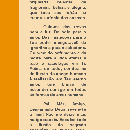
orquestra celestial de
fragrância, beleza e alegria,
que toca seu refrão na
eterna sinfonia dos cosmos.
Guia-me das trevas
para a luz. Do ódio para o
amor. Das limitações para o
Teu poder inesgotável; da
ignorância para a sabedoria.
Guia-me do sofrimento e da
morte para a vida eterna e
para a satisfação em Ti.
Acima de tudo, conduz-me
da ilusão do apego humano
à realização em Teu eterno
amor, que brinca de
esconder comigo em todas
as formas de amor humano.
Pai, Mãe, Amigo,
Bem-amado Deus, revela-Te
a mim! Não me deixe mais
na ignorância. Expulso toda
a ilusão do sagrado