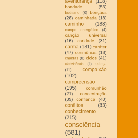
aventurança
(118)
bondade
(53)
bênçãos
budismo
(8)
(28)
caminhada
(18)
caminho
(188)
campo energético
(4)
canção universal
(16)
caridade
(31)
carma
(181)
caráter
(47)
cerimônias
(18)
ciclos
(41)
chakras
(8)
cobiça
clarividência
(1)
compaixão
(11)
(102)
compreensão
(195)
comunhão
(21)
concentração
(39)
confiança
(40)
conflitos
(83)
conhecimento
(215)
consciência
(581)