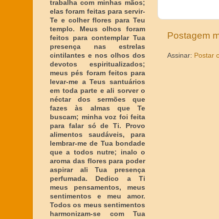
trabalha com minhas mãos;
elas foram feitas para servir-
Te e colher flores para Teu
templo. Meus olhos foram
Postagem m
feitos para contemplar Tua
presença nas estrelas
cintilantes e nos olhos dos
Assinar:
Postar 
devotos espiritualizados;
meus pés foram feitos para
levar-me a Teus santuários
em toda parte e ali sorver o
néctar dos sermões que
fazes às almas que Te
buscam; minha voz foi feita
para falar só de Ti. Provo
alimentos saudáveis, para
lembrar-me de Tua bondade
que a todos nutre; inalo o
aroma das flores para poder
aspirar ali Tua presença
perfumada. Dedico a Ti
meus pensamentos, meus
sentimentos e meu amor.
Todos os meus sentimentos
harmonizam-se com Tua