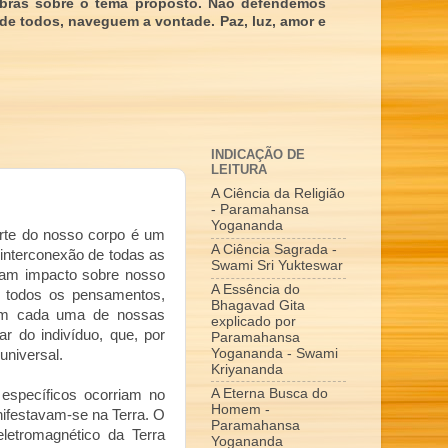
obras sobre o tema proposto. Não defendemos
 de todos, naveguem a vontade. Paz, luz, amor e
INDICAÇÃO DE
LEITURA
A Ciência da Religião
- Paramahansa
Yogananda
arte do nosso corpo é um
A Ciência Sagrada -
interconexão de todas as
Swami Sri Yukteswar
sam impacto sobre nosso
A Essência do
 todos os pensamentos,
Bhagavad Gita
em cada uma de nossas
explicado por
r do indivíduo, que, por
Paramahansa
Yogananda - Swami
universal.
Kriyananda
A Eterna Busca do
específicos ocorriam no
Homem -
nifestavam-se na Terra. O
Paramahansa
etromagnético da Terra
Yogananda