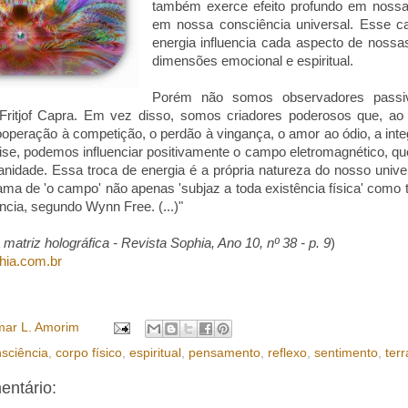
também exerce efeito profundo em nossa 
em nossa consciência universal. Esse c
energia influencia cada aspecto de nossa
dimensões emocional e espiritual.
Porém não somos observadores passi
o Fritjof Capra. Em vez disso, somos criadores poderosos que, a
cooperação à competição, o perdão à vingança, o amor ao ódio, a int
lise, podemos influenciar positivamente o campo eletromagnético, que
nidade. Essa troca de energia é a própria natureza do nosso unive
a de 'o campo' não apenas 'subjaz a toda existência física' como 
ncia, segundo Wynn Free. (...)"
A matriz holográfica - Revista Sophia, Ano 10, nº 38 - p. 9
)
hia.com.br
ar L. Amorim
sciência
,
corpo físico
,
espiritual
,
pensamento
,
reflexo
,
sentimento
,
terr
ntário: