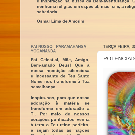
e inspiração na busca da Bem-aventurança. 
nenhuma religião em especial, mas, sim, a reli
sabedoria.
Osmar Lima de Amorim
PAI NOSSO - PARAMAHANSA
TERÇA-FEIRA, 3
YOGANANDA
POTENCIAIS
Pai Celestial, Mãe, Amigo,
Bem-amado Deus! Que a
nossa repetição silenciosa
e incessante de Teu Santo
Nome nos transforme à Tua
semelhança.
Inspira-nos, para que nossa
adoração à matéria se
transforme em adoração a
Ti. Por meio de nossos
corações purificados, venha
à terra o Teu reino perfeito,
e sejam todas as nações