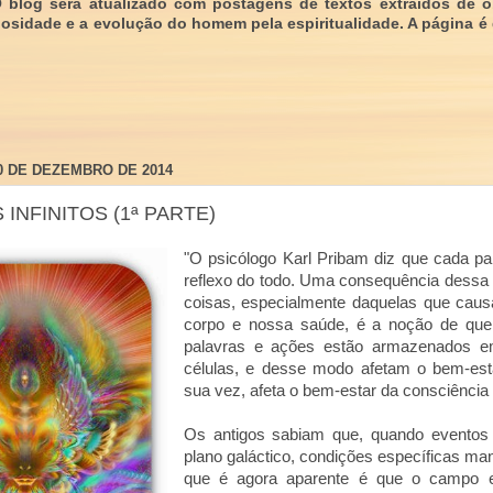
O blog será atualizado com postagens de textos extraídos de 
giosidade e a evolução do homem pela espiritualidade. A página é
0 DE DEZEMBRO DE 2014
 INFINITOS (1ª PARTE)
"O psicólogo Karl Pribam diz que cada p
reflexo do todo. Uma consequência dessa 
coisas, especialmente daquelas que cau
corpo e nossa saúde, é a noção de que
palavras e ações estão armazenados 
células, e desse modo afetam o bem-esta
sua vez, afeta o bem-estar da consciência 
Os antigos sabiam que, quando eventos 
plano galáctico, condições específicas ma
que é agora aparente é que o campo el