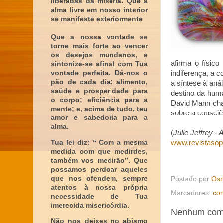
liberadas da miséria. Que a
alma livre em nosso interior
se manifeste exteriormente
Que a nossa vontade se
torne mais forte ao vencer
os desejos mundanos, e
afirma o físic
sintonize-se afinal com Tua
vontade perfeita. Dá-nos o
indiferença, a 
pão de cada dia: alimento,
a síntese à aná
saúde e prosperidade para
destino da huma
o corpo; eficiência para a
David Mann cham
mente; e, acima de tudo, teu
sobre a consciê
amor e sabedoria para a
alma.
(
Julie Jeffrey - 
Tua lei diz: “ Com a mesma
www.revistasop
medida com que medirdes,
também vos medirão”. Que
possamos perdoar aqueles
que nos ofendem, sempre
Postado por
Osm
atentos à nossa própria
Marcadores:
con
necessidade de Tua
imerecida misericórdia.
Nenhum come
Não nos deixes no abismo