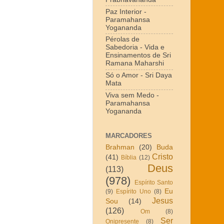
Paz Interior -
Paramahansa
Yogananda
Pérolas de
Sabedoria - Vida e
Ensinamentos de Sri
Ramana Maharshi
Só o Amor - Sri Daya
Mata
Viva sem Medo -
Paramahansa
Yogananda
MARCADORES
Brahman
(20)
Buda
Cristo
(41)
Bíblia
(12)
Deus
(113)
(978)
Espírito Santo
Eu
(9)
Espírito Uno
(8)
Jesus
Sou
(14)
(126)
Om
(8)
Ser
Onipresente
(8)