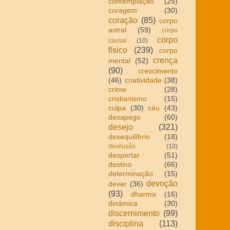
contemplação
(25)
coragem
(30)
coração
(85)
corpo
astral
(59)
corpo
corpo
causal
(10)
físico
(239)
corpo
crença
mental
(52)
(90)
crescimento
(46)
criatividade
(38)
crime
(28)
cristianismo
(15)
culpa
(30)
céu
(43)
desapego
(60)
desejo
(321)
desequilíbrio
(18)
desilusão
(10)
despertar
(51)
destino
(66)
determinação
(15)
devoção
dever
(36)
(93)
dharma
(16)
dinâmica
(30)
discernimento
(99)
disciplina
(113)