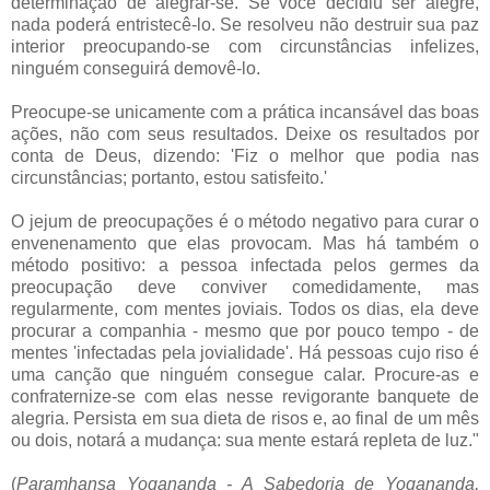
determinação de alegrar-se. Se você decidiu ser alegre,
nada poderá entristecê-lo. Se resolveu não destruir sua paz
interior preocupando-se com circunstâncias infelizes,
ninguém conseguirá demovê-lo.
Preocupe-se unicamente com a prática incansável das boas
ações, não com seus resultados. Deixe os resultados por
conta de Deus, dizendo: 'Fiz o melhor que podia nas
circunstâncias; portanto, estou satisfeito.'
O jejum de preocupações é o método negativo para curar o
envenenamento que elas provocam. Mas há também o
método positivo: a pessoa infectada pelos germes da
preocupação deve conviver comedidamente, mas
regularmente, com mentes joviais. Todos os dias, ela deve
procurar a companhia - mesmo que por pouco tempo - de
mentes 'infectadas pela jovialidade'. Há pessoas cujo riso é
uma canção que ninguém consegue calar. Procure-as e
confraternize-se com elas nesse revigorante banquete de
alegria. Persista em sua dieta de risos e, ao final de um mês
ou dois, notará a mudança: sua mente estará repleta de luz."
(
Paramhansa Yogananda - A Sabedoria de Yogananda,