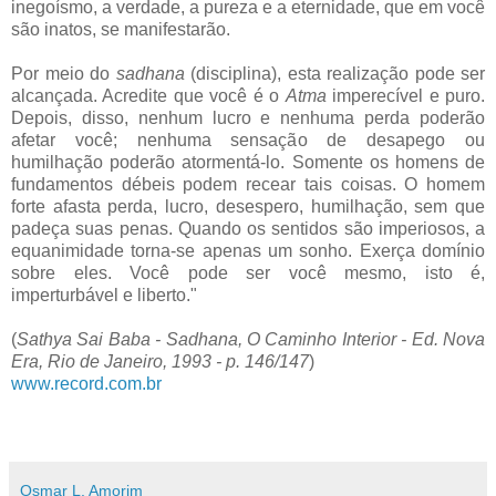
inegoísmo, a verdade, a pureza e a eternidade, que em você
são inatos, se manifestarão.
Por meio do
sadhana
(disciplina), esta realização pode ser
alcançada. Acredite que você é o
Atma
imperecível e puro.
Depois, disso, nenhum lucro e nenhuma perda poderão
afetar você; nenhuma sensação de desapego ou
humilhação poderão atormentá-lo. Somente os homens de
fundamentos débeis podem recear tais coisas. O homem
forte afasta perda, lucro, desespero, humilhação, sem que
padeça suas penas. Quando os sentidos são imperiosos, a
equanimidade torna-se apenas um sonho. Exerça domínio
sobre eles. Você pode ser você mesmo, isto é,
imperturbável e liberto."
(
Sathya Sai Baba - Sadhana, O Caminho Interior - Ed. Nova
Era, Rio de Janeiro, 1993 - p. 146/147
)
www.record.com.br
Osmar L. Amorim