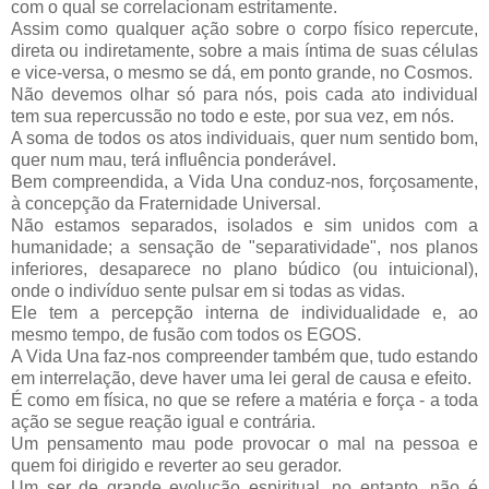
com o qual se correlacionam estritamente.
Assim como qualquer ação sobre o corpo físico repercute,
direta ou indiretamente, sobre a mais íntima de suas células
e vice-versa, o mesmo se dá, em ponto grande, no Cosmos.
Não devemos olhar só para nós, pois cada ato individual
tem sua repercussão no todo e este, por sua vez, em nós.
A soma de todos os atos individuais, quer num sentido bom,
quer num mau, terá influência ponderável.
Bem compreendida, a Vida Una conduz-nos, forçosamente,
à concepção da Fraternidade Universal.
Não estamos separados, isolados e sim unidos com a
humanidade; a sensação de "separatividade", nos planos
inferiores, desaparece no plano búdico (ou intuicional),
onde o indivíduo sente pulsar em si todas as vidas.
Ele tem a percepção interna de individualidade e, ao
mesmo tempo, de fusão com todos os EGOS.
A Vida Una faz-nos compreender também que, tudo estando
em interrelação, deve haver uma lei geral de causa e efeito.
É como em física, no que se refere a matéria e força - a toda
ação se segue reação igual e contrária.
Um pensamento mau pode provocar o mal na pessoa e
quem foi dirigido e reverter ao seu gerador.
Um ser de grande evolução espiritual, no entanto, não é