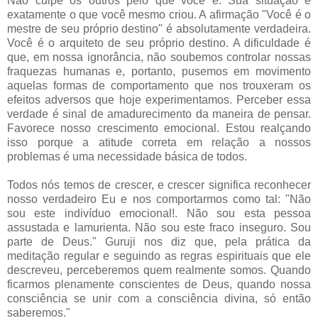
Não culpe os outros pelo que você é. Sua situação é
exatamente o que você mesmo criou. A afirmação "Você é o
mestre de seu próprio destino" é absolutamente verdadeira.
Você é o arquiteto de seu próprio destino. A dificuldade é
que, em nossa ignorância, não soubemos controlar nossas
fraquezas humanas e, portanto, pusemos em movimento
aquelas formas de comportamento que nos trouxeram os
efeitos adversos que hoje experimentamos. Perceber essa
verdade é sinal de amadurecimento da maneira de pensar.
Favorece nosso crescimento emocional. Estou realçando
isso porque a atitude correta em relação a nossos
problemas é uma necessidade básica de todos.
Todos nós temos de crescer, e crescer significa reconhecer
nosso verdadeiro Eu e nos comportarmos como tal: "Não
sou este indivíduo emocional!. Não sou esta pessoa
assustada e lamurienta. Não sou este fraco inseguro. Sou
parte de Deus." Guruji nos diz que, pela prática da
meditação regular e seguindo as regras espirituais que ele
descreveu, perceberemos quem realmente somos. Quando
ficarmos plenamente conscientes de Deus, quando nossa
consciência se unir com a consciência divina, só então
saberemos."