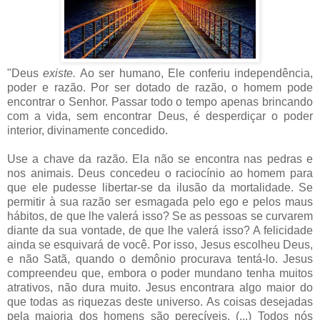
"Deus
existe.
Ao ser humano, Ele conferiu independência,
poder e razão. Por ser dotado de razão, o homem pode
encontrar o Senhor. Passar todo o tempo apenas brincando
com a vida, sem encontrar Deus, é desperdiçar o poder
interior, divinamente concedido.
Use a chave da razão. Ela não se encontra nas pedras e
nos animais. Deus concedeu o raciocínio ao homem para
que ele pudesse libertar-se da ilusão da mortalidade. Se
permitir à sua razão ser esmagada pelo ego e pelos maus
hábitos, de que lhe valerá isso? Se as pessoas se curvarem
diante da sua vontade, de que lhe valerá isso? A felicidade
ainda se esquivará de você. Por isso, Jesus escolheu Deus,
e não Satã, quando o demônio procurava tentá-lo. Jesus
compreendeu que, embora o poder mundano tenha muitos
atrativos, não dura muito. Jesus encontrara algo maior do
que todas as riquezas deste universo. As coisas desejadas
pela maioria dos homens são perecíveis. (...) Todos nós