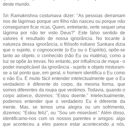
deste mundo.
Sri Ramakrishna costumava dizer: "As pessoas derramam
rios de lágrimas porque um filho não nasceu ou porque não
conseguiram ficar ricas. Quem, entretanto, verte sequer uma
lágrima por não ter visto Deus?" Este falso sentido de
valores é resultado de nossa ignorância. No tocante à
natureza dessa ignorância, o filósofo indiano Sankara dizia
que o sujeito, o cognoscente (o Eu ou o Espírito), opõe-se
tanto ao objeto, o conhecido (não Eu ou matéria), como a
luz se opõe às trevas. No entanto, por influência de
maya
- o
poder inexplicável da ignorância - sujeito e objeto misturam-
se a tal ponto que, em geral, o homem identifica o Eu como
o não Eu. É muito fácil entender intelectualmente que o Eu
verdadeiro é diferente do corpo, da mesma forma, que
somos diferentes da roupa que vestimos. Todavia, quando o
corpo adoece, dizemos: "Estou doente." Intelectualmente,
podemos entender que o verdadeiro Eu é diferente da
mente. Mas, se temos uma alegria ou um sofrimento,
dizemos: "Estou feliz", ou "Sou um miserável." Além disso,
identificamo-nos com os nossos parentes e amigos: algo
que aconteceu a eles parece estar acontecendo a nós.