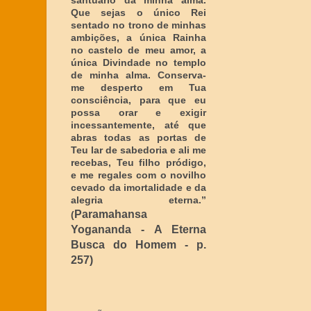
santuário da minha alma.
Que sejas o único Rei
sentado no trono de minhas
ambições, a única Rainha
no castelo de meu amor, a
única Divindade no templo
de minha alma. Conserva-
me desperto em Tua
consciência, para que eu
possa orar e exigir
incessantemente, até que
abras todas as portas de
Teu lar de sabedoria e ali me
recebas, Teu filho pródigo,
e me regales com o novilho
cevado da imortalidade e da
alegria eterna
.”
Paramahansa
(
Yogananda - A Eterna
Busca do Homem - p.
257)