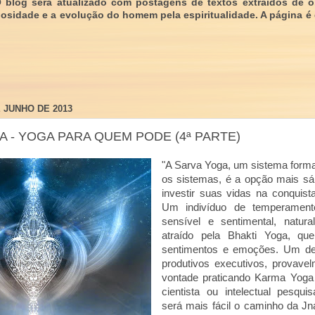
O blog será atualizado com postagens de textos extraídos de 
giosidade e a evolução do homem pela espiritualidade. A página é
 JUNHO DE 2013
 - YOGA PARA QUEM PODE (4ª PARTE)
"A Sarva Yoga, um sistema forma
os sistemas, é a opção mais sá
investir suas vidas na conquist
Um indivíduo de temperamento
sensível e sentimental, natur
atraído pela Bhakti Yoga, qu
sentimentos e emoções. Um des
produtivos executivos, provave
vontade praticando Karma Yoga
cientista ou intelectual pesqui
será mais fácil o caminho da Jn