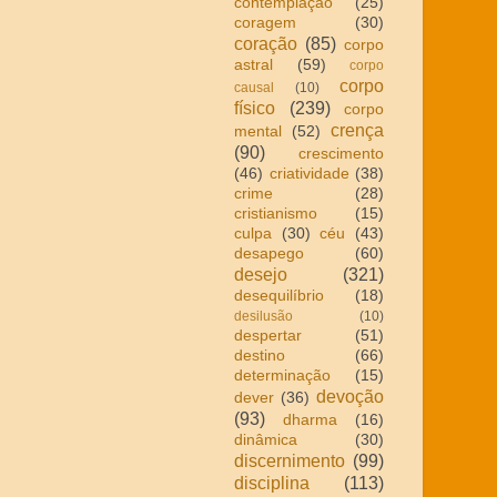
contemplação
(25)
coragem
(30)
coração
(85)
corpo
astral
(59)
corpo
corpo
causal
(10)
físico
(239)
corpo
crença
mental
(52)
(90)
crescimento
(46)
criatividade
(38)
crime
(28)
cristianismo
(15)
culpa
(30)
céu
(43)
desapego
(60)
desejo
(321)
desequilíbrio
(18)
desilusão
(10)
despertar
(51)
destino
(66)
determinação
(15)
devoção
dever
(36)
(93)
dharma
(16)
dinâmica
(30)
discernimento
(99)
disciplina
(113)