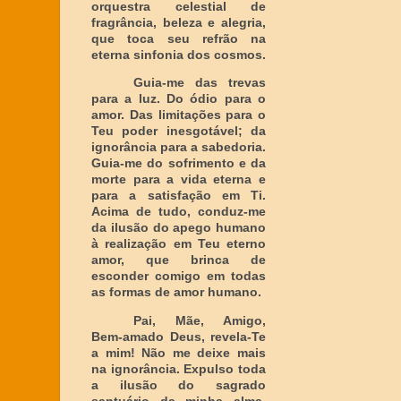
orquestra celestial de
fragrância, beleza e alegria,
que toca seu refrão na
eterna sinfonia dos cosmos.
Guia-me das trevas
para a luz. Do ódio para o
amor. Das limitações para o
Teu poder inesgotável; da
ignorância para a sabedoria.
Guia-me do sofrimento e da
morte para a vida eterna e
para a satisfação em Ti.
Acima de tudo, conduz-me
da ilusão do apego humano
à realização em Teu eterno
amor, que brinca de
esconder comigo em todas
as formas de amor humano.
Pai, Mãe, Amigo,
Bem-amado Deus, revela-Te
a mim! Não me deixe mais
na ignorância. Expulso toda
a ilusão do sagrado