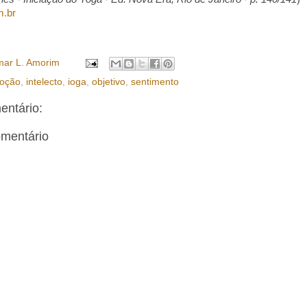
m.br
ar L. Amorim
oção
,
intelecto
,
ioga
,
objetivo
,
sentimento
ntário:
omentário