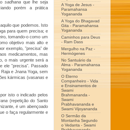
 ao
sadhana
que lhe seja
A Yoga de Jesus -
ciando porém a prática
Paramahansa
Yogananda
A Yoga do Bhagavad
quilo que podemos. Isto
Gita - Paramahansa
Yogananda
oga para quem precisa; e
eiro, tomando-o como um
Caminhos para Deus
- Ram Dass
mo objetivo mais alto e
or exemplo, "precisa" de
Mergulho na Paz -
Hermógenes
ia aos medicamentos, mas
o, o mais urgente será a
No Santuário da
Alma - Paramahansa
e ele "precisa". Passado
Yogananda
m Raja e Jnana Yoga, sem
O Eterno
ções kármicas (
vasanas
e
Companheiro - Vida
e Ensinamentos de
Swami
or isto o indicado pelos
Brahmananda -
Swami
rana
(repetição do Santo
Prabhavananda e
vinizante, é um abençoado
Swami Vijoyananda
ue o faça regularmente e
O Sermão da
Montanha Segundo
o Vedanta - Swami
Prabhavananda