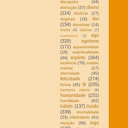
discípulos
(44)
divino
distração
(37)
(114)
divórcio
(27)
dor
dogmas
(16)
(154)
doutrinas
(14)
drama
(4)
dádivas
(7)
ego
ecumenismo
(2)
(320)
egoísmo
(172)
equanimidade
(19)
espiritualidade
espírito
(164)
(44)
essência
(70)
estado
mental
(17)
eternidade
(45)
felicidade
(274)
fé
(155)
forma
(45)
harmonia interior
(6)
humanidade
(151)
humildade
(62)
hábito
(137)
ilusão
(339)
imortalidade
(23)
infelicidade
(41)
ioga
intuição
(58)