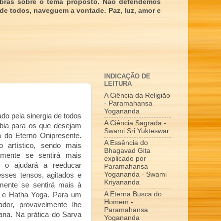
obras sobre o tema proposto. Não defendemos
 de todos, naveguem a vontade. Paz, luz, amor e
INDICAÇÃO DE
LEITURA
A Ciência da Religião
- Paramahansa
Yogananda
do pela sinergia de todos
A Ciência Sagrada -
bia para os que desejam
Swami Sri Yukteswar
a do Eterno Onipresente.
A Essência do
 artístico, sendo mais
Bhagavad Gita
almente se sentirá mais
explicado por
e o ajudará a reeducar
Paramahansa
Yogananda - Swami
ses tensos, agitados e
Kriyananda
lmente se sentirá mais à
A Eterna Busca do
 e Hatha Yoga. Para um
Homem -
sador, provavelmente lhe
Paramahansa
ana. Na prática do Sarva
Yogananda