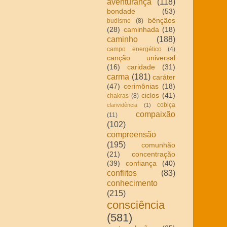
aventurança
(118)
bondade
(53)
bênçãos
budismo
(8)
(28)
caminhada
(18)
caminho
(188)
campo energético
(4)
canção universal
(16)
caridade
(31)
carma
(181)
caráter
(47)
cerimônias
(18)
ciclos
(41)
chakras
(8)
cobiça
clarividência
(1)
compaixão
(11)
(102)
compreensão
(195)
comunhão
(21)
concentração
(39)
confiança
(40)
conflitos
(83)
conhecimento
(215)
consciência
(581)