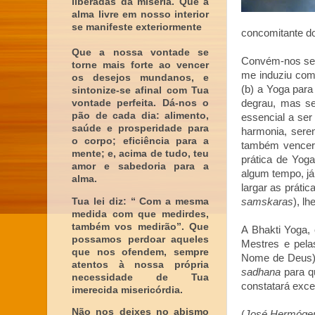
liberadas da miséria. Que a
alma livre em nosso interior
se manifeste exteriormente
concomitante d
Que a nossa vontade se
Convém-nos sem
torne mais forte ao vencer
me induziu comp
os desejos mundanos, e
(b) a Yoga par
sintonize-se afinal com Tua
vontade perfeita. Dá-nos o
degrau, mas se
pão de cada dia: alimento,
essencial a ser
saúde e prosperidade para
harmonia, sere
o corpo; eficiência para a
também vencer o
mente; e, acima de tudo, teu
prática de Yog
amor e sabedoria para a
algum tempo, já
alma.
largar as práti
Tua lei diz: “ Com a mesma
samskaras
), l
medida com que medirdes,
também vos medirão”. Que
A Bhakti Yoga, 
possamos perdoar aqueles
Mestres e pela
que nos ofendem, sempre
Nome de Deus), 
atentos à nossa própria
sadhana
para q
necessidade de Tua
constatará excel
imerecida misericórdia.
Não nos deixes no abismo
(
José Hermógene