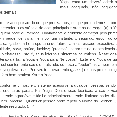
Yoga, cada um deverá aderir
mais adequado, não negligen
os demais.
pre adequar aquilo de que precisamos, ou que pretendemos, com a
reender a existência de dois principais sistemas de Yoga: (a) a Y
a quem pode ou merece. Obviamente é prudente começar pelo prim
m perder de vista, nem por um instante; o segundo, escolhido co
 alcançado em hora oportuna do futuro. Um estressado executivo, p
nidade,
relax
, saúde, lucidez; "precisa" libertar-se da dependênc
 distresse, isto é, seus infernais sintomas neuróticos. Neste cas
aterapia (Hatha Yoga e Yoga para Nervosos). Este é o Yoga de qu
 suficientemente sadio e motivado, começa a "poder" iniciar-sem e
cas yogaterápicas. Por seu temperamento (
gunas
) e suas predisposi
he fará bem praticar Karma Yoga.
conforme vimos, é o sistema acessível a qualquer pessoa, sendo p
s escrituras para a Kali Yuga. Dentre suas técnicas, a
namasma
sendo agradável e fácil e principalmente tendo ilimitado poder di
uem "precisa". Qualquer pessoa pode repetir o Nome do Senhor. Q
ente resultado. (...)"
s - Iniciação do Yoga - Ed. Nova Era, Rio de Janeiro - p. 140/141
)