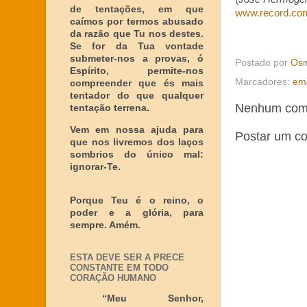
de tentações, em que
www.record.co
caímos por termos abusado
da razão que Tu nos destes.
Se for da Tua vontade
submeter-nos a provas, ó
Postado por
Osm
Espírito, permite-nos
Marcadores:
em
compreender que és mais
tentador do que qualquer
Nenhum come
tentação terrena.
Vem em nossa ajuda para
Postar um c
que nos livremos dos laços
sombrios do único mal:
ignorar-Te.
Porque Teu é o reino, o
poder e a glória, para
sempre. Amém.
ESTA DEVE SER A PRECE
CONSTANTE EM TODO
CORAÇÃO HUMANO
“Meu Senhor,