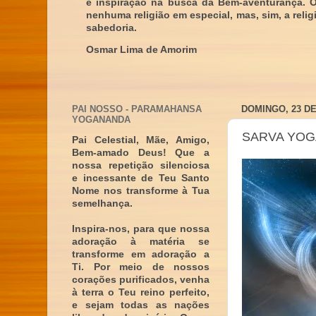
e inspiração na busca da Bem-aventurança. 
nenhuma religião em especial, mas, sim, a reli
sabedoria.
Osmar Lima de Amorim
PAI NOSSO - PARAMAHANSA
DOMINGO, 23 DE
YOGANANDA
SARVA YOGA
Pai Celestial, Mãe, Amigo,
Bem-amado Deus! Que a
nossa repetição silenciosa
e incessante de Teu Santo
Nome nos transforme à Tua
semelhança.
Inspira-nos, para que nossa
adoração à matéria se
transforme em adoração a
Ti. Por meio de nossos
corações purificados, venha
à terra o Teu reino perfeito,
e sejam todas as nações