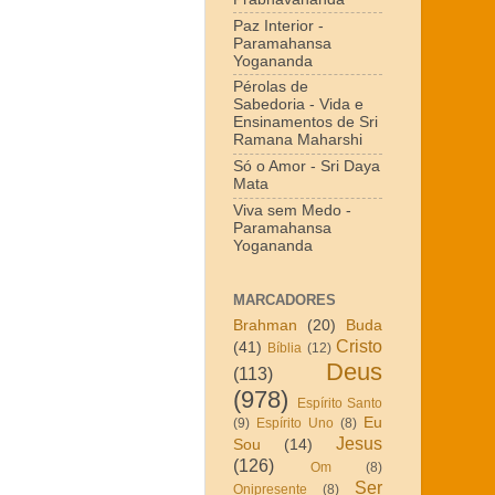
Paz Interior -
Paramahansa
Yogananda
Pérolas de
Sabedoria - Vida e
Ensinamentos de Sri
Ramana Maharshi
Só o Amor - Sri Daya
Mata
Viva sem Medo -
Paramahansa
Yogananda
MARCADORES
Brahman
(20)
Buda
Cristo
(41)
Bíblia
(12)
Deus
(113)
(978)
Espírito Santo
Eu
(9)
Espírito Uno
(8)
Jesus
Sou
(14)
(126)
Om
(8)
Ser
Onipresente
(8)