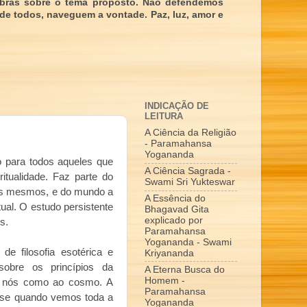
obras sobre o tema proposto. Não defendemos
 de todos, naveguem a vontade. Paz, luz, amor e
INDICAÇÃO DE
LEITURA
A Ciência da Religião
- Paramahansa
Yogananda
o para todos aqueles que
A Ciência Sagrada -
ritualidade. Faz parte do
Swami Sri Yukteswar
s mesmos, e do mundo a
A Essência do
tual. O estudo persistente
Bhagavad Gita
explicado por
s.
Paramahansa
Yogananda - Swami
 de filosofia esotérica e
Kriyananda
sobre os princípios da
A Eterna Busca do
Homem -
a nós como ao cosmo. A
Paramahansa
se quando vemos toda a
Yogananda