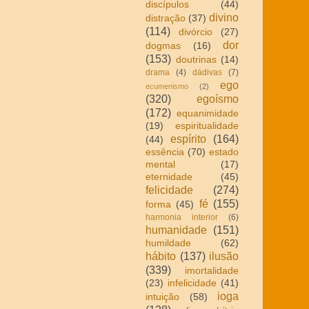
discípulos
(44)
divino
distração
(37)
(114)
divórcio
(27)
dor
dogmas
(16)
(153)
doutrinas
(14)
drama
(4)
dádivas
(7)
ego
ecumenismo
(2)
(320)
egoísmo
(172)
equanimidade
(19)
espiritualidade
espírito
(164)
(44)
essência
(70)
estado
mental
(17)
eternidade
(45)
felicidade
(274)
fé
(155)
forma
(45)
harmonia interior
(6)
humanidade
(151)
humildade
(62)
hábito
(137)
ilusão
(339)
imortalidade
(23)
infelicidade
(41)
ioga
intuição
(58)