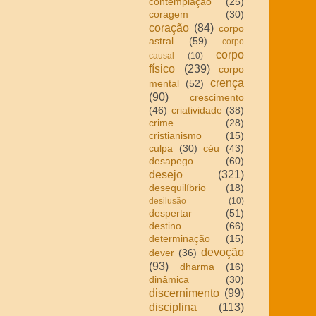
contemplação
(25)
coragem
(30)
coração
(84)
corpo
astral
(59)
corpo
corpo
causal
(10)
físico
(239)
corpo
crença
mental
(52)
(90)
crescimento
(46)
criatividade
(38)
crime
(28)
cristianismo
(15)
culpa
(30)
céu
(43)
desapego
(60)
desejo
(321)
desequilíbrio
(18)
desilusão
(10)
despertar
(51)
destino
(66)
determinação
(15)
devoção
dever
(36)
(93)
dharma
(16)
dinâmica
(30)
discernimento
(99)
disciplina
(113)