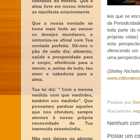
liberadas da miséria. Que a
alma livre em nosso interior
se manifeste exteriormente
leis que se en
da Periodicidad
Que a nossa vontade se
torne mais forte ao vencer
toda parte da
os desejos mundanos, e
próprias vidas
sintonize-se afinal com Tua
esta perspect
vontade perfeita. Dá-nos o
oferecendo um 
pão de cada dia: alimento,
saúde e prosperidade para
uma perspectiv
o corpo; eficiência para a
mente; e, acima de tudo, teu
(
Shirley Nichols
amor e sabedoria para a
www.editorateos
alma.
Tua lei diz: “ Com a mesma
medida com que medirdes,
também vos medirão”. Que
Postado por
Osm
possamos perdoar aqueles
Marcadores:
esp
que nos ofendem, sempre
atentos à nossa própria
Nenhum come
necessidade de Tua
imerecida misericórdia.
Postar um c
Não nos deixes no abismo