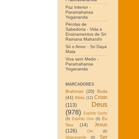
Paz Interior -
Paramahansa
Yogananda
Pérolas de
Sabedoria - Vida e
Ensinamentos de Sri
Ramana Maharshi
Só o Amor - Sri Daya
Mata
Viva sem Medo -
Paramahansa
Yogananda
MARCADORES
Brahman
(20)
Buda
Cristo
(41)
Bíblia
(12)
Deus
(113)
(978)
Espírito Santo
Eu
(9)
Espírito Uno
(8)
Jesus
Sou
(14)
(126)
Om
(8)
Ser
Onipresente
(8)