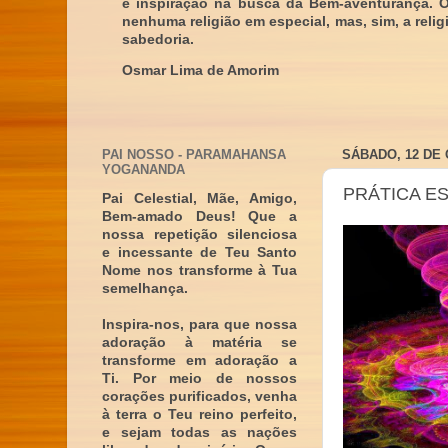
e inspiração na busca da Bem-aventurança. 
nenhuma religião em especial, mas, sim, a reli
sabedoria.
Osmar Lima de Amorim
PAI NOSSO - PARAMAHANSA
SÁBADO, 12 DE
YOGANANDA
PRÁTICA ES
Pai Celestial, Mãe, Amigo,
Bem-amado Deus! Que a
nossa repetição silenciosa
e incessante de Teu Santo
Nome nos transforme à Tua
semelhança.
Inspira-nos, para que nossa
adoração à matéria se
transforme em adoração a
Ti. Por meio de nossos
corações purificados, venha
à terra o Teu reino perfeito,
e sejam todas as nações