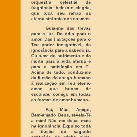
orquestra celestial de
fragrância, beleza e alegria,
que toca seu refrão na
eterna sinfonia dos cosmos.
Guia-me das trevas
para a luz. Do ódio para o
amor. Das limitações para o
Teu poder inesgotável; da
ignorância para a sabedoria.
Guia-me do sofrimento e da
morte para a vida eterna e
para a satisfação em Ti.
Acima de tudo, conduz-me
da ilusão do apego humano
à realização em Teu eterno
amor, que brinca de
esconder comigo em todas
as formas de amor humano.
Pai, Mãe, Amigo,
Bem-amado Deus, revela-Te
a mim! Não me deixe mais
na ignorância. Expulso toda
a ilusão do sagrado