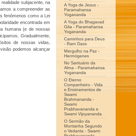
realidade subjacente, na
A Yoga de Jesus -
ssamos a compreender as
Paramahansa
Yogananda
dos fenômenos como a Lei
A Yoga do Bhagavad
polaridade encontrada em
Gita - Paramahansa
da humana (e de nossas
Yogananda
icipamos. Gradualmente,
Caminhos para Deus
sitos de nossas vidas,
- Ram Dass
 visão podemos alcançar
Mergulho na Paz -
Hermógenes
No Santuário da
Alma - Paramahansa
Yogananda
O Eterno
Companheiro - Vida
e Ensinamentos de
Swami
Brahmananda -
Swami
Prabhavananda e
Swami Vijoyananda
O Sermão da
Montanha Segundo
o Vedanta - Swami
Prabhavananda