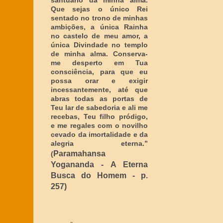
santuário da minha alma.
Que sejas o único Rei
sentado no trono de minhas
ambições, a única Rainha
no castelo de meu amor, a
única Divindade no templo
de minha alma. Conserva-
me desperto em Tua
consciência, para que eu
possa orar e exigir
incessantemente, até que
abras todas as portas de
Teu lar de sabedoria e ali me
recebas, Teu filho pródigo,
e me regales com o novilho
cevado da imortalidade e da
alegria eterna
.”
Paramahansa
(
Yogananda - A Eterna
Busca do Homem - p.
257)