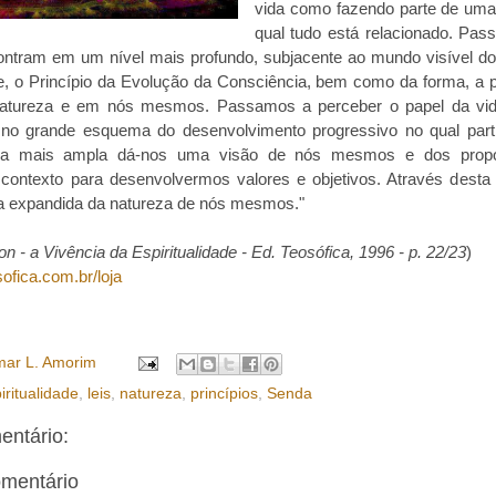
vida como fazendo parte de uma 
qual tudo está relacionado. Pa
contram em um nível mais profundo, subjacente ao mundo visível 
e, o Princípio da Evolução da Consciência, bem como da forma, a 
 natureza e em nós mesmos. Passamos a perceber o papel da vi
) no grande esquema do desenvolvimento progressivo no qual part
iva mais ampla dá-nos uma visão de nós mesmos e dos propó
contexto para desenvolvermos valores e objetivos. Através desta
a expandida da natureza de nós mesmos."
on - a Vivência da Espiritualidade - Ed. Teosófica, 1996 - p. 22/23
)
ofica.com.br/loja
ar L. Amorim
iritualidade
,
leis
,
natureza
,
princípios
,
Senda
ntário:
omentário