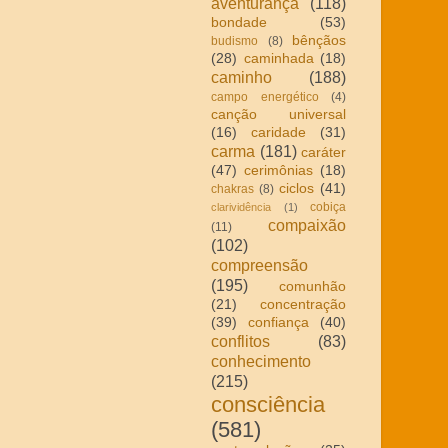
aventurança
(118)
bondade
(53)
bênçãos
budismo
(8)
(28)
caminhada
(18)
caminho
(188)
campo energético
(4)
canção universal
(16)
caridade
(31)
carma
(181)
caráter
(47)
cerimônias
(18)
ciclos
(41)
chakras
(8)
cobiça
clarividência
(1)
compaixão
(11)
(102)
compreensão
(195)
comunhão
(21)
concentração
(39)
confiança
(40)
conflitos
(83)
conhecimento
(215)
consciência
(581)