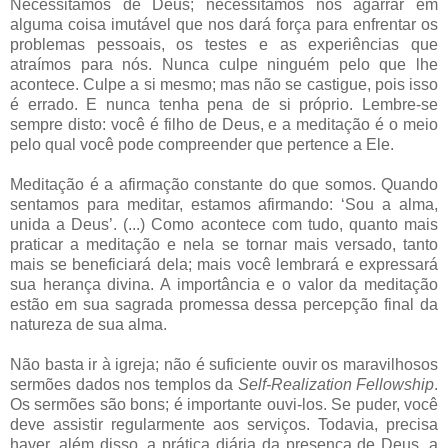
Necessitamos de Deus; necessitamos nos agarrar em
alguma coisa imutável que nos dará força para enfrentar os
problemas pessoais, os testes e as experiências que
atraímos para nós. Nunca culpe ninguém pelo que lhe
acontece. Culpe a si mesmo; mas não se castigue, pois isso
é errado. E nunca tenha pena de si próprio. Lembre-se
sempre disto: você é filho de Deus, e a meditação é o meio
pelo qual você pode compreender que pertence a Ele.
Meditação é a afirmação constante do que somos. Quando
sentamos para meditar, estamos afirmando: ‘Sou a alma,
unida a Deus’. (...) Como acontece com tudo, quanto mais
praticar a meditação e nela se tornar mais versado, tanto
mais se beneficiará dela; mais você lembrará e expressará
sua herança divina. A importância e o valor da meditação
estão em sua sagrada promessa dessa percepção final da
natureza de sua alma.
Não basta ir à igreja; não é suficiente ouvir os maravilhosos
sermões dados nos templos da
Self-Realization Fellowship
.
Os sermões são bons; é importante ouvi-los. Se puder, você
deve assistir regularmente aos serviços. Todavia, precisa
haver, além disso, a prática diária da presença de Deus, a