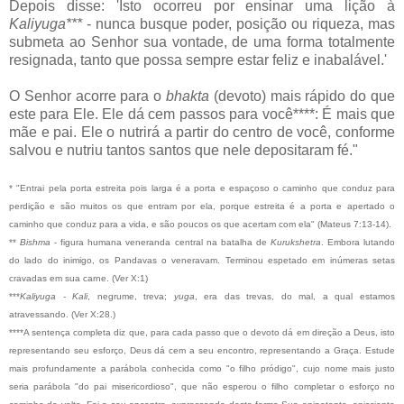
Depois disse: 'Isto ocorreu por ensinar uma lição à
Kaliyuga***
- nunca busque poder, posição ou riqueza, mas
submeta ao Senhor sua vontade, de uma forma totalmente
resignada, tanto que possa sempre estar feliz e inabalável.'
O Senhor acorre para o
bhakta
(devoto) mais rápido do que
este para Ele. Ele dá cem passos para você****: É mais que
mãe e pai. Ele o nutrirá a partir do centro de você, conforme
salvou e nutriu tantos santos que nele depositaram fé."
* "Entrai pela porta estreita pois larga é a porta e espaçoso o caminho que conduz para
perdição e são muitos os que entram por ela, porque estreita é a porta e apertado o
caminho que conduz para a vida, e são poucos os que acertam com ela" (Mateus 7:13-14).
**
Bishma
- figura humana veneranda central na batalha de
Kurukshetra
. Embora lutando
do lado do inimigo, os Pandavas o veneravam. Terminou espetado em inúmeras setas
cravadas em sua carne. (Ver X:1)
***
Kaliyuga
-
Kali
, negrume, treva;
yuga
, era das trevas, do mal, a qual estamos
atravessando. (Ver X:28.)
****A sentença completa diz que, para cada passo que o devoto dá em direção a Deus, isto
representando seu esforço, Deus dá cem a seu encontro, representando a Graça. Estude
mais profundamente a parábola conhecida como "o filho pródigo", cujo nome mais justo
seria parábola "do pai misericordioso", que não esperou o filho completar o esforço no