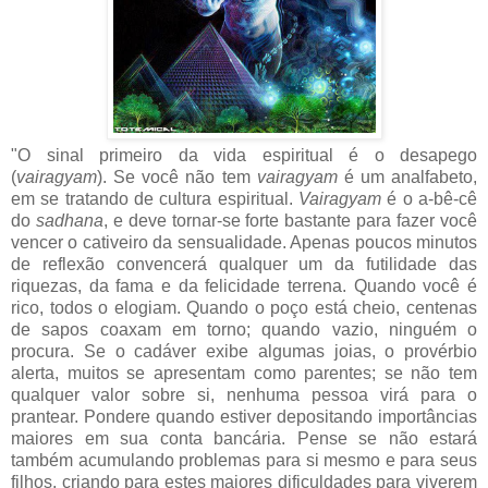
"O sinal primeiro da vida espiritual é o desapego
(
vairagyam
). Se você não tem
vairagyam
é um analfabeto,
em se tratando de cultura espiritual.
Vairagyam
é o a-bê-cê
do
sadhana
, e deve tornar-se forte bastante para fazer você
vencer o cativeiro da sensualidade. Apenas poucos minutos
de reflexão convencerá qualquer um da futilidade das
riquezas, da fama e da felicidade terrena. Quando você é
rico, todos o elogiam. Quando o poço está cheio, centenas
de sapos coaxam em torno; quando vazio, ninguém o
procura. Se o cadáver exibe algumas joias, o provérbio
alerta, muitos se apresentam como parentes; se não tem
qualquer valor sobre si, nenhuma pessoa virá para o
prantear. Pondere quando estiver depositando importâncias
maiores em sua conta bancária. Pense se não estará
também acumulando problemas para si mesmo e para seus
filhos, criando para estes maiores dificuldades para viverem