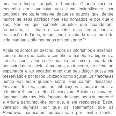
uma vida limpa, tranquila e honrada. Quando você se
empenha em conquistar uma fama insignificante, por
tortuosos meios, lembre-se daqueles poucos que, dentre
muitos de seus patrícios hoje são honrados, e por que o
são. Não vê que somente aqueles que abandonam,
renunciam, e trilham o caminho mais árduo para a
realização de Deus, renunciando à estrada mais larga da
vida mundana, são honrados em toda parte?*
Acate os sopros do destino, todos os infortúnios e misérias,
como o ouro que aceita o cadinho, o martelo e a bigorna, a
fim de assumir a forma de uma joia, ou como a cana dando
boas-vindas ao cutelo, à moenda, ao fervedor, ao tacho, ao
espalhador e ao secador, tanto que seu dulçor possa ser
preservado e por todos utilizado como açúcar. Os
Pandavas
nunca vacilaram quando sobre eles caíram desastres,
Ficavam felizes, pois as tribulações ajudavam-nos a
relembrar Krishna, e eles O evocavam. Bhishma estava em
lágrimas sobre seu leito formado de setas, perto de morrer,**
e Arjuna perguntou-lhe por que, e ele respondeu: 'Estou
vertendo lágrimas por que os sofrimentos que os
Pandavas
padeceram perpassaram por minha mente.'