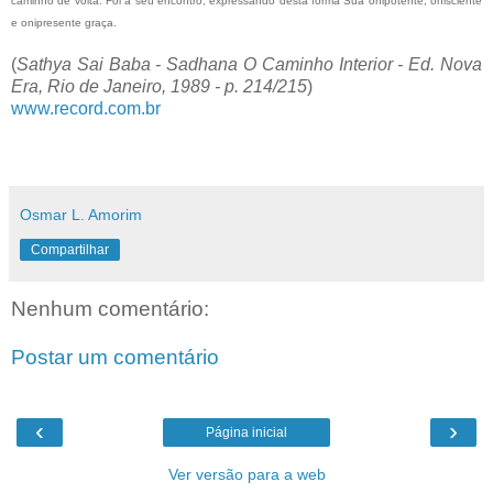
caminho de volta. Foi a seu encontro, expressando desta forma Sua onipotente, onisciente
e onipresente graça.
(
Sathya Sai Baba - Sadhana O Caminho Interior - Ed. Nova
Era, Rio de Janeiro, 1989 - p. 214/215
)
www.record.com.br
Osmar L. Amorim
Compartilhar
Nenhum comentário:
Postar um comentário
‹
›
Página inicial
Ver versão para a web