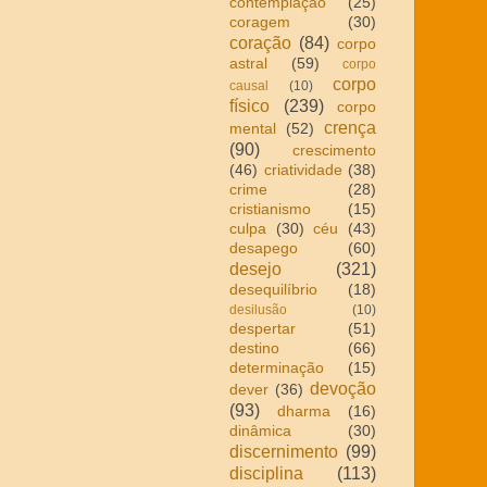
contemplação
(25)
coragem
(30)
coração
(84)
corpo
astral
(59)
corpo
corpo
causal
(10)
físico
(239)
corpo
crença
mental
(52)
(90)
crescimento
(46)
criatividade
(38)
crime
(28)
cristianismo
(15)
culpa
(30)
céu
(43)
desapego
(60)
desejo
(321)
desequilíbrio
(18)
desilusão
(10)
despertar
(51)
destino
(66)
determinação
(15)
devoção
dever
(36)
(93)
dharma
(16)
dinâmica
(30)
discernimento
(99)
disciplina
(113)