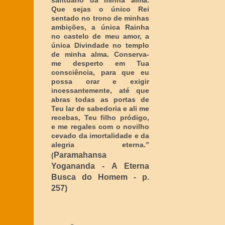
santuário da minha alma.
Que sejas o único Rei
sentado no trono de minhas
ambições, a única Rainha
no castelo de meu amor, a
única Divindade no templo
de minha alma. Conserva-
me desperto em Tua
consciência, para que eu
possa orar e exigir
incessantemente, até que
abras todas as portas de
Teu lar de sabedoria e ali me
recebas, Teu filho pródigo,
e me regales com o novilho
cevado da imortalidade e da
alegria eterna
.”
Paramahansa
(
Yogananda - A Eterna
Busca do Homem - p.
257)