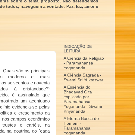
obras sobre o tema proposto. Não defendemos
 de todos, naveguem a vontade. Paz, luz, amor e
INDICAÇÃO DE
LEITURA
A Ciência da Religião
- Paramahansa
Yogananda
. Quais são as principais
A Ciência Sagrada -
em moderno e, mais
Swami Sri Yukteswar
nos seiscentos e noventa
A Essência do
dos à cristandade?¹
Bhagavad Gita
cido, é assinalado que
explicado por
 mostrado um acentuado
Paramahansa
Yogananda - Swami
clínio evidencia-se pelas
Kriyananda
olítica e crescimento da
A Eterna Busca do
ém nos campos econômico
Homem -
 trustes e cartéis, na
Paramahansa
da na doutrina do 'cada
Yogananda