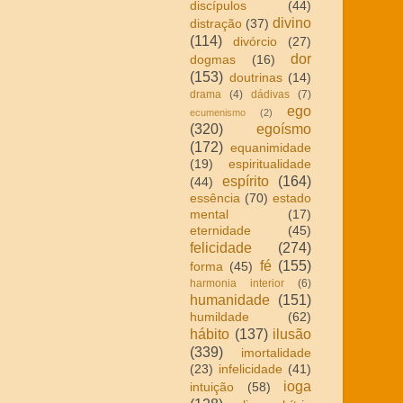
discípulos
(44)
divino
distração
(37)
(114)
divórcio
(27)
dor
dogmas
(16)
(153)
doutrinas
(14)
drama
(4)
dádivas
(7)
ego
ecumenismo
(2)
(320)
egoísmo
(172)
equanimidade
(19)
espiritualidade
espírito
(164)
(44)
essência
(70)
estado
mental
(17)
eternidade
(45)
felicidade
(274)
fé
(155)
forma
(45)
harmonia interior
(6)
humanidade
(151)
humildade
(62)
hábito
(137)
ilusão
(339)
imortalidade
(23)
infelicidade
(41)
ioga
intuição
(58)