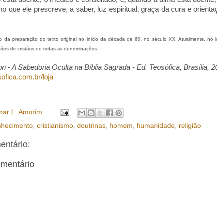
o que ele prescreve, a saber, luz espiritual, graça da cura e orient
o da preparação do texto original no início da década de 60, no século XX. Atualmente, no i
lhões de cristãos de todas as denominações.
 - A Sabedoria Oculta na Bíblia Sagrada - Ed. Teosófica, Brasília, 2
ofica.com.br/loja
ar L. Amorim
nhecimento
,
cristianismo
,
doutrinas
,
homem
,
humanidade
,
religião
ntário:
omentário