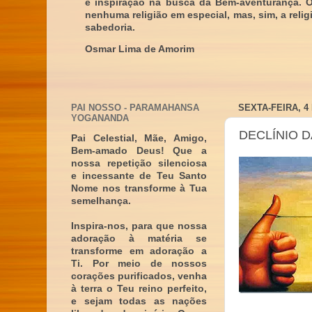
e inspiração na busca da Bem-aventurança. 
nenhuma religião em especial, mas, sim, a reli
sabedoria.
Osmar Lima de Amorim
PAI NOSSO - PARAMAHANSA
SEXTA-FEIRA, 4
YOGANANDA
DECLÍNIO 
Pai Celestial, Mãe, Amigo,
Bem-amado Deus! Que a
nossa repetição silenciosa
e incessante de Teu Santo
Nome nos transforme à Tua
semelhança.
Inspira-nos, para que nossa
adoração à matéria se
transforme em adoração a
Ti. Por meio de nossos
corações purificados, venha
à terra o Teu reino perfeito,
e sejam todas as nações