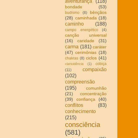
aventurança
(118)
bondade
(53)
bênçãos
budismo
(8)
(28)
caminhada
(18)
caminho
(188)
campo energético
(4)
canção universal
(16)
caridade
(31)
carma
(181)
caráter
(47)
cerimônias
(18)
ciclos
(41)
chakras
(8)
cobiça
clarividência
(1)
compaixão
(11)
(102)
compreensão
(195)
comunhão
(21)
concentração
(39)
confiança
(40)
conflitos
(83)
conhecimento
(215)
consciência
(581)