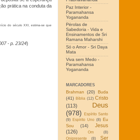
ação prática na conduta da
Paz Interior -
Paramahansa
Yogananda
Pérolas de
nício do século XXI, estima-se que
Sabedoria - Vida e
Ensinamentos de Sri
Ramana Maharshi
007 - p. 23/24
)
Só o Amor - Sri Daya
Mata
Viva sem Medo -
Paramahansa
Yogananda
MARCADORES
Brahman
(20)
Buda
Cristo
(41)
Bíblia
(12)
Deus
(113)
(978)
Espírito Santo
Eu
(9)
Espírito Uno
(8)
Jesus
Sou
(14)
(126)
Om
(8)
Ser
Onipresente
(8)