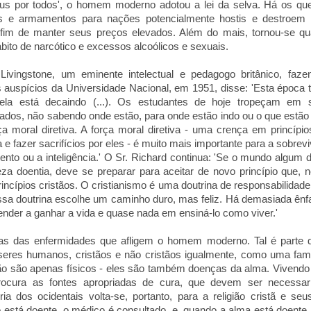
us por todos', o homem moderno adotou a lei da selva. Há os que
s e armamentos para nações potencialmente hostis e destroem
 fim de manter seus preços elevados. Além do mais, tornou-se qu
ábito de narcótico e excessos alcoólicos e sexuais.
Livingstone, um eminente intelectual e pedagogo britânico, faz
s auspícios da Universidade Nacional, em 1951, disse: 'Esta época
 ela está decaindo (...). Os estudantes de hoje tropeçam e
dos, não sabendo onde estão, para onde estão indo ou o que estão 
a moral diretiva. A força moral diretiva - uma crença em princípi
na e fazer sacrifícios por eles - é muito mais importante para a sobr
nto ou a inteligência.' O Sr. Richard continua: 'Se o mundo algum d
eza doentia, deve se preparar para aceitar de novo princípio que,
rincípios cristãos. O cristianismo é uma doutrina de responsabilidad
ssa doutrina escolhe um caminho duro, mas feliz. Há demasiada ên
ender a ganhar a vida e quase nada em ensiná-lo como viver.'
as das enfermidades que afligem o homem moderno. Tal é parte
seres humanos, cristãos e não cristãos igualmente, como uma famí
o são apenas físicos - eles são também doenças da alma. Vivendo
rocura as fontes apropriadas de cura, que devem ser necessa
oria dos ocidentais volta-se, portanto, para a religião cristã e seu
está doente, o médico é consultado, e, quando a alma está doente,