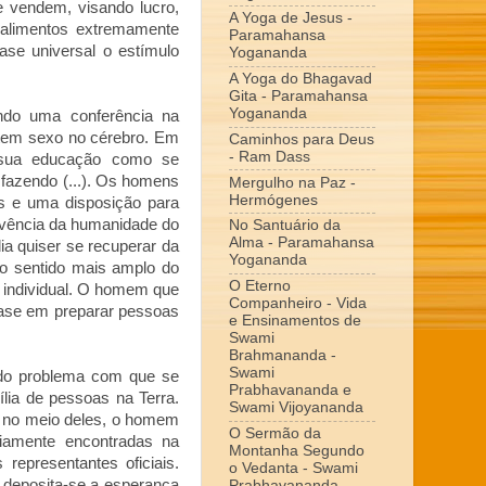
 vendem, visando lucro,
A Yoga de Jesus -
 alimentos extremamente
Paramahansa
ase universal o estímulo
Yogananda
A Yoga do Bhagavad
Gita - Paramahansa
Yogananda
endo uma conferência na
 tem sexo no cérebro. Em
Caminhos para Deus
- Ram Dass
m sua educação como se
fazendo (...). Os homens
Mergulho na Paz -
Hermógenes
os e uma disposição para
evivência da humanidade do
No Santuário da
Alma - Paramahansa
ia quiser se recuperar da
Yogananda
 no sentido mais amplo do
O Eterno
e individual. O homem que
Companheiro - Vida
fase em preparar pessoas
e Ensinamentos de
Swami
Brahmananda -
Swami
 do problema com que se
Prabhavananda e
lia de pessoas na Terra.
Swami Vijoyananda
 no meio deles, o homem
O Sermão da
riamente encontradas na
Montanha Segundo
s representantes oficiais.
o Vedanta - Swami
 deposita-se a esperança
Prabhavananda