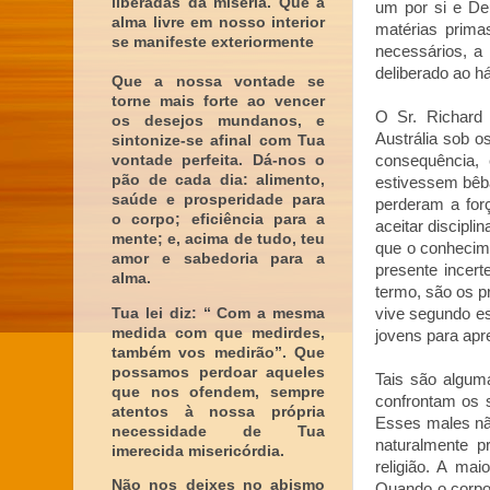
liberadas da miséria. Que a
um por si e De
alma livre em nosso interior
matérias prima
se manifeste exteriormente
necessários, a
deliberado ao h
Que a nossa vontade se
torne mais forte ao vencer
O Sr. Richard 
os desejos mundanos, e
Austrália sob o
sintonize-se afinal com Tua
vontade perfeita. Dá-nos o
consequência,
pão de cada dia: alimento,
estivessem bêba
saúde e prosperidade para
perderam a forç
o corpo; eficiência para a
aceitar discipli
mente; e, acima de tudo, teu
que o conhecime
amor e sabedoria para a
presente incert
alma.
termo, são os p
Tua lei diz: “ Com a mesma
vive segundo e
medida com que medirdes,
jovens para apr
também vos medirão”. Que
possamos perdoar aqueles
Tais são algum
que nos ofendem, sempre
confrontam os 
atentos à nossa própria
Esses males nã
necessidade de Tua
naturalmente p
imerecida misericórdia.
religião. A mai
Não nos deixes no abismo
Quando o corpo 