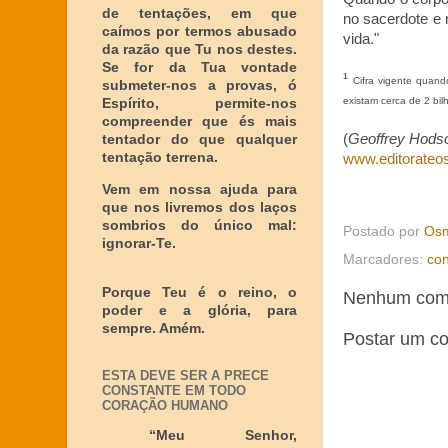
de tentações, em que
no sacerdote e n
caímos por termos abusado
vida."
da razão que Tu nos destes.
Se for da Tua vontade
¹
Cifra vigente quand
submeter-nos a provas, ó
existam cerca de 2 bi
Espírito, permite-nos
compreender que és mais
(
Geoffrey Hodson
tentador do que qualquer
tentação terrena.
www.editorateos
Vem em nossa ajuda para
que nos livremos dos laços
sombrios do único mal:
Postado por
Osm
ignorar-Te.
Marcadores:
co
Porque Teu é o reino, o
Nenhum come
poder e a glória, para
sempre. Amém.
Postar um c
ESTA DEVE SER A PRECE
CONSTANTE EM TODO
CORAÇÃO HUMANO
“Meu Senhor,