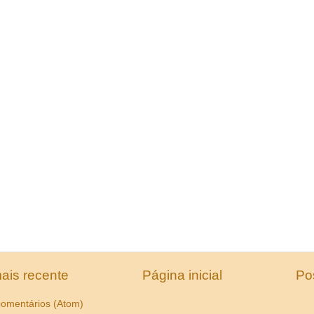
ais recente
Página inicial
Po
comentários (Atom)