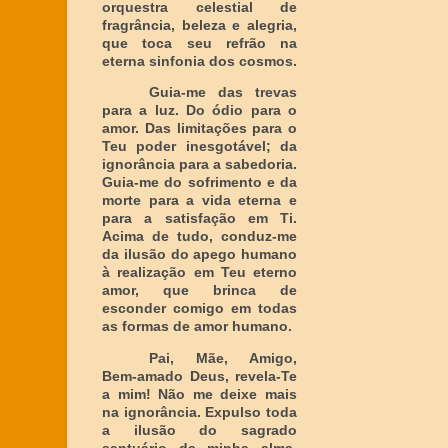
orquestra celestial de
fragrância, beleza e alegria,
que toca seu refrão na
eterna sinfonia dos cosmos.
Guia-me das trevas
para a luz. Do ódio para o
amor. Das limitações para o
Teu poder inesgotável; da
ignorância para a sabedoria.
Guia-me do sofrimento e da
morte para a vida eterna e
para a satisfação em Ti.
Acima de tudo, conduz-me
da ilusão do apego humano
à realização em Teu eterno
amor, que brinca de
esconder comigo em todas
as formas de amor humano.
Pai, Mãe, Amigo,
Bem-amado Deus, revela-Te
a mim! Não me deixe mais
na ignorância. Expulso toda
a ilusão do sagrado