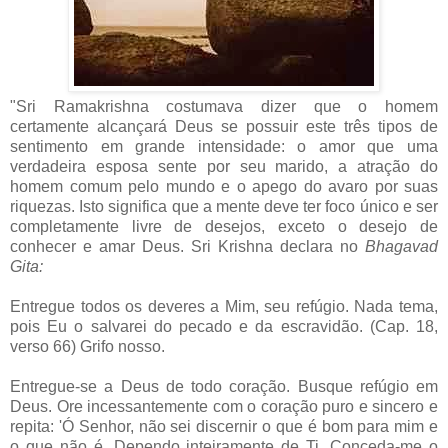
"Sri Ramakrishna costumava dizer que o homem
certamente alcançará Deus se possuir este três tipos de
sentimento em grande intensidade: o amor que uma
verdadeira esposa sente por seu marido, a atração do
homem comum pelo mundo e o apego do avaro por suas
riquezas. Isto significa que a mente deve ter foco único e ser
completamente livre de desejos, exceto o desejo de
conhecer e amar Deus. Sri Krishna declara no
Bhagavad
Gita:
Entregue todos os deveres a Mim, seu refúgio. Nada tema,
pois Eu o salvarei do pecado e da escravidão. (Cap. 18,
verso 66) Grifo nosso.
Entregue-se a Deus de todo coração. Busque refúgio em
Deus. Ore incessantemente com o coração puro e sincero e
repita: 'Ó Senhor, não sei discernir o que é bom para mim e
o que não é. Dependo inteiramente de Ti. Conceda-me o