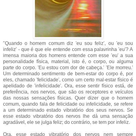
"Quando o homem comum diz 'eu sou feliz', ou 'eu sou
infeliz' - que é que ele entende com essa palavrinha 'eu'? A
imensa maioria dos homens entende com esse 'eu' a sua
personalidade física, material, isto é, o corpo, ou alguma
parte do corpo. 'Eu estou com dor de cabeça.' 'Ele morreu.'
Um determinado sentimento de bem-estar do corpo é, por
eles, chamado 'felicidade', como um certo mal-estar físico é
apelidado de 'infelicidade'. Ora, esse sentir físico está, de
preferência, nos nervos, que são os receptores e veículos
das nossas sensações físicas. Quer dizer que o homem
comum, quando fala de felicidade ou infelicidade, se refere
a um determinado estado vibratório dos seus nervos. Se
esse estado vibratório dos nervos lhe dá uma sensação
agradável, ele se julga feliz; do contrário, se tem por infeliz.
Ora, esse estado vibratório dos nervos nem sempre