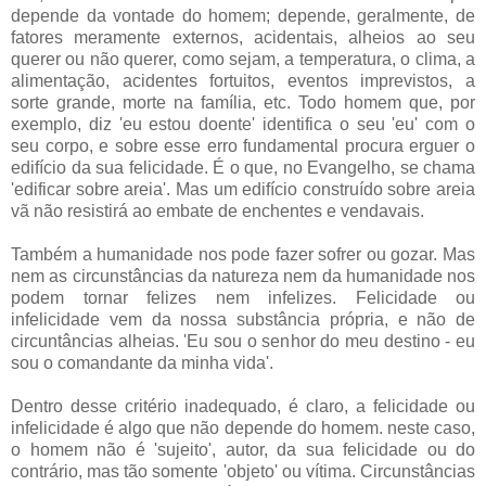
depende da vontade do homem; depende, geralmente, de
fatores meramente externos, acidentais, alheios ao seu
querer ou não querer, como sejam, a temperatura, o clima, a
alimentação, acidentes fortuitos, eventos imprevistos, a
sorte grande, morte na família, etc. Todo homem que, por
exemplo, diz 'eu estou doente' identifica o seu 'eu' com o
seu corpo, e sobre esse erro fundamental procura erguer o
edifício da sua felicidade. É o que, no Evangelho, se chama
'edificar sobre areia'. Mas um edifício construído sobre areia
vã não resistirá ao embate de enchentes e vendavais.
Também a humanidade nos pode fazer sofrer ou gozar. Mas
nem as circunstâncias da natureza nem da humanidade nos
podem tornar felizes nem infelizes. Felicidade ou
infelicidade vem da nossa substância própria, e não de
circuntâncias alheias. 'Eu sou o senhor do meu destino - eu
sou o comandante da minha vida'.
Dentro desse critério inadequado, é claro, a felicidade ou
infelicidade é algo que não depende do homem. neste caso,
o homem não é 'sujeito', autor, da sua felicidade ou do
contrário, mas tão somente 'objeto' ou vítima. Circunstâncias