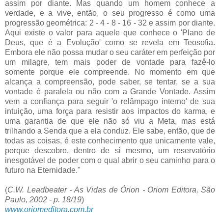
assim por diante. Mas quando um homem conhece a
verdade, e a vive, então, o seu progresso é como uma
progressão geométrica: 2 - 4 - 8 - 16 - 32 e assim por diante.
Aqui existe o valor para aquele que conhece o 'Plano de
Deus, que é a Evolução' como se revela em Teosofia.
Embora ele não possa mudar o seu caráter em perfeição por
um milagre, tem mais poder de vontade para fazê-lo
somente porque ele compreende. No momento em que
alcança a compreensão, pode saber, se tentar, se a sua
vontade é paralela ou não com a Grande Vontade. Assim
vem a confiança para seguir 'o relâmpago interno' de sua
intuição, uma força para resistir aos impactos do karma, e
uma garantia de que ele não só viu a Meta, mas está
trilhando a Senda que a ela conduz. Ele sabe, então, que de
todas as coisas, é este conhecimento que unicamente vale,
porque descobre, dentro de si mesmo, um reservatório
inesgotável de poder com o qual abrir o seu caminho para o
futuro na Eternidade."
(
C.W. Leadbeater - As Vidas de Órion - Oriom Editora, São
Paulo, 2002 - p. 18/19
)
www.oriomeditora.com.br