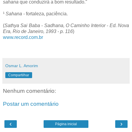
sahana
que conduzirá a bom resultado."
¹
Sahana -
fortaleza, paciência.
(
Sathya Sai Baba - Sadhana, O Caminho Interior - Ed. Nova
Era, Rio de Janeiro, 1993 - p. 116
)
www.record.com.br
Osmar L. Amorim
Compartilhar
Nenhum comentário:
Postar um comentário
‹
›
Página inicial