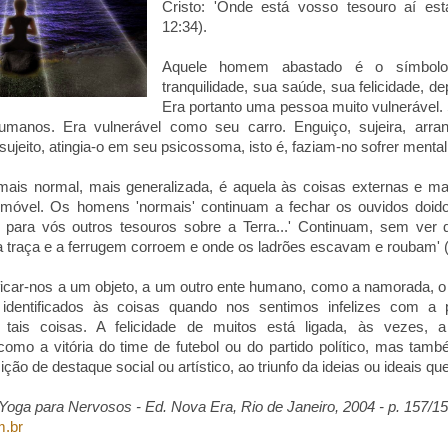
Cristo: 'Onde está vosso tesouro aí es
12:34).
Aquele homem abastado é o símbo
tranquilidade, sua saúde, sua felicidade, de
Era portanto uma pessoa muito vulnerável.
umanos. Era vulnerável como seu carro. Enguiço, sujeira, arran
sujeito, atingia-o em seu psicossoma, isto é, faziam-no sofrer menta
ais normal, mais generalizada, é aquela às coisas externas e m
móvel. Os homens 'normais' continuam a fechar os ouvidos doido
 para vós outros tesouros sobre a Terra...' Continuam, sem ver
a traça e a ferrugem corroem e onde os ladrões escavam e roubam' (
icar-nos a um objeto, a um outro ente humano, como a namorada, o 
 identificados às coisas quando nos sentimos infelizes com a
 tais coisas. A felicidade de muitos está ligada, às vezes, 
, como a vitória do time de futebol ou do partido político, mas t
ão de destaque social ou artístico, ao triunfo da ideias ou ideais que
oga para Nervosos - Ed. Nova Era, Rio de Janeiro, 2004 - p. 157/1
m.br