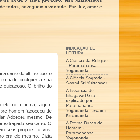
obras sobre o tema proposto. Não defendemos
 de todos, naveguem a vontade. Paz, luz, amor e
INDICAÇÃO DE
LEITURA
A Ciência da Religião
- Paramahansa
Yogananda
a carro do último tipo, o
A Ciência Sagrada -
ixonado qualquer a sua
Swami Sri Yukteswar
 cuidadoso. O brilho do
A Essência do
Bhagavad Gita
explicado por
o ele no cinema, algum
Paramahansa
Yogananda - Swami
pobre homem 'adoeceu de
Kriyananda
ular. Adoeceu mesmo. De
A Eterna Busca do
ver estragado seu carro. O
Homem -
em seus próprios nervos,
Paramahansa
arro era ele mesmo. Dizia
Yogananda