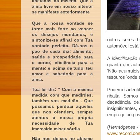
liberadas da miséria. Que a
alma livre em nosso interior
se manifeste exteriormente
Que a nossa vontade se
torne mais forte ao vencer
os desejos mundanos, e
outros seres h
sintonize-se afinal com Tua
vontade perfeita. Dá-nos o
automóvel está 
pão de cada dia: alimento,
saúde e prosperidade para
A
identificação
m
o corpo; eficiência para a
quanto um auto
mente; e, acima de tudo, teu
'Não acumuleis
amor e sabedoria para a
tesouros 'onde 
alma.
Tua lei diz: “ Com a mesma
Podemos identif
medida com que medirdes,
ribalta. Somos
também vos medirão”. Que
decadência de
possamos perdoar aqueles
insignificantes
que nos ofendem, sempre
emprego ou posiç
atentos à nossa própria
necessidade de Tua
(
Hermógenes - Y
imerecida misericórdia.
www.record.co
Não nos deixes no abismo