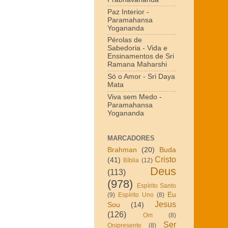
Paz Interior -
Paramahansa
Yogananda
Pérolas de
Sabedoria - Vida e
Ensinamentos de Sri
Ramana Maharshi
Só o Amor - Sri Daya
Mata
Viva sem Medo -
Paramahansa
Yogananda
MARCADORES
Brahman
(20)
Buda
Cristo
(41)
Bíblia
(12)
Deus
(113)
(978)
Espírito Santo
Eu
(9)
Espírito Uno
(8)
Jesus
Sou
(14)
(126)
Om
(8)
Ser
Onipresente
(8)