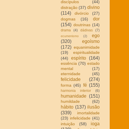
discípulos
(44)
divino
distração
(37)
(114)
divórcio
(27)
dor
dogmas
(16)
(154)
doutrinas
(14)
drama
(4)
dádivas
(7)
ego
ecumenismo
(2)
(320)
egoísmo
(172)
equanimidade
(19)
espiritualidade
espírito
(164)
(44)
essência
(70)
estado
mental
(17)
eternidade
(45)
felicidade
(274)
fé
(155)
forma
(45)
harmonia interior
(6)
humanidade
(151)
humildade
(62)
hábito
(137)
ilusão
(339)
imortalidade
(23)
infelicidade
(41)
ioga
intuição
(58)