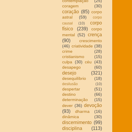
contemplação
(25)
coragem
(30)
coração
(85)
corpo
astral
(59)
corpo
corpo
causal
(10)
físico
(239)
corpo
crença
mental
(52)
(90)
crescimento
(46)
criatividade
(38)
crime
(28)
cristianismo
(15)
culpa
(30)
céu
(43)
desapego
(60)
desejo
(321)
desequilíbrio
(18)
desilusão
(10)
despertar
(51)
destino
(66)
determinação
(15)
devoção
dever
(36)
(93)
dharma
(16)
dinâmica
(30)
discernimento
(99)
disciplina
(113)