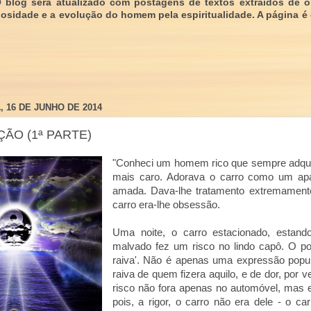
O blog será atualizado com postagens de textos extraídos de 
giosidade e a evolução do homem pela espiritualidade. A página é
 16 DE JUNHO DE 2014
ÇÃO (1ª PARTE)
"Conheci um homem rico que sempre adquiri
mais caro. Adorava o carro como um apa
amada. Dava-lhe tratamento extremamente
carro era-lhe obsessão.
Uma noite, o carro estacionado, estand
malvado fez um risco no lindo capô. O 
raiva'. Não é apenas uma expressão pop
raiva de quem fizera aquilo, e de dor, por 
risco não fora apenas no automóvel, mas 
pois, a rigor, o carro não era dele - o c