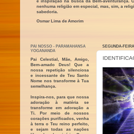
e inspiração na busca da Bem-aventurança. 
nenhuma religião em especial, mas, sim, a reli
sabedoria.
Osmar Lima de Amorim
PAI NOSSO - PARAMAHANSA
SEGUNDA-FEIRA,
YOGANANDA
IDENTIFICA
Pai Celestial, Mãe, Amigo,
Bem-amado Deus! Que a
nossa repetição silenciosa
e incessante de Teu Santo
Nome nos transforme à Tua
semelhança.
Inspira-nos, para que nossa
adoração à matéria se
transforme em adoração a
Ti. Por meio de nossos
corações purificados, venha
à terra o Teu reino perfeito,
e sejam todas as nações