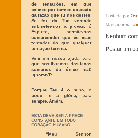
de tentações, em que
caímos por termos abusado
da razão que Tu nos destes.
Postado por
Osm
Se for da Tua vontade
Marcadores:
fel
submeter-nos a provas, ó
Espírito, permite-nos
Nenhum come
compreender que és mais
tentador do que qualquer
Postar um c
tentação terrena.
Vem em nossa ajuda para
que nos livremos dos laços
sombrios do único mal:
ignorar-Te.
Porque Teu é o reino, o
poder e a glória, para
sempre. Amém.
ESTA DEVE SER A PRECE
CONSTANTE EM TODO
CORAÇÃO HUMANO
“Meu Senhor,