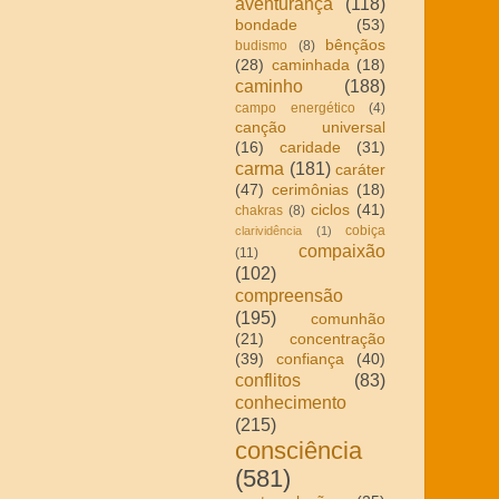
aventurança
(118)
bondade
(53)
bênçãos
budismo
(8)
(28)
caminhada
(18)
caminho
(188)
campo energético
(4)
canção universal
(16)
caridade
(31)
carma
(181)
caráter
(47)
cerimônias
(18)
ciclos
(41)
chakras
(8)
cobiça
clarividência
(1)
compaixão
(11)
(102)
compreensão
(195)
comunhão
(21)
concentração
(39)
confiança
(40)
conflitos
(83)
conhecimento
(215)
consciência
(581)