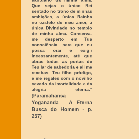
santuário da minha alma.
Que sejas o único Rei
sentado no trono de minhas
ambições, a única Rainha
no castelo de meu amor, a
única Divindade no templo
de minha alma. Conserva-
me desperto em Tua
consciência, para que eu
possa orar e exigir
incessantemente, até que
abras todas as portas de
Teu lar de sabedoria e ali me
recebas, Teu filho pródigo,
e me regales com o novilho
cevado da imortalidade e da
alegria eterna
.”
Paramahansa
(
Yogananda - A Eterna
Busca do Homem - p.
257)