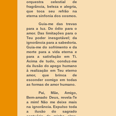
orquestra celestial de
fragrância, beleza e alegria,
que toca seu refrão na
eterna sinfonia dos cosmos.
Guia-me das trevas
para a luz. Do ódio para o
amor. Das limitações para o
Teu poder inesgotável; da
ignorância para a sabedoria.
Guia-me do sofrimento e da
morte para a vida eterna e
para a satisfação em Ti.
Acima de tudo, conduz-me
da ilusão do apego humano
à realização em Teu eterno
amor, que brinca de
esconder comigo em todas
as formas de amor humano.
Pai, Mãe, Amigo,
Bem-amado Deus, revela-Te
a mim! Não me deixe mais
na ignorância. Expulso toda
a ilusão do sagrado