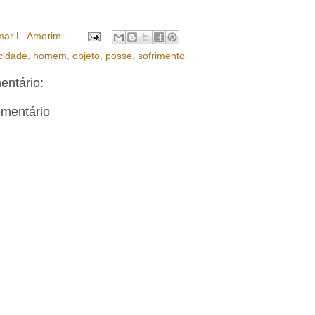
ar L. Amorim
icidade
,
homem
,
objeto
,
posse
,
sofrimento
ntário:
omentário