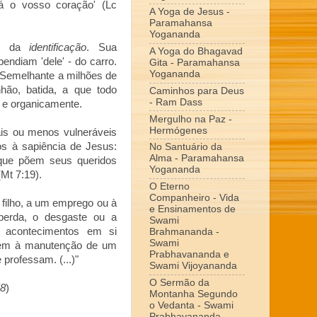
tá o vosso coração' (Lc
A Yoga de Jesus -
Paramahansa
Yogananda
lo da
identificação
. Sua
A Yoga do Bhagavad
pendiam 'dele' - do carro.
Gita - Paramahansa
Yogananda
 Semelhante a milhões de
hão, batida, a que todo
Caminhos para Deus
- Ram Dass
l e organicamente.
Mergulho na Paz -
Hermógenes
ais ou menos vulneráveis
s à sapiência de Jesus:
No Santuário da
Alma - Paramahansa
 que põem seus queridos
Yogananda
Mt 7:19).
O Eterno
Companheiro - Vida
filho, a um emprego ou à
e Ensinamentos de
 perda, o desgaste ou a
Swami
a acontecimentos em si
Brahmananda -
Swami
ambém à manutenção de um
Prabhavananda e
 professam. (...)"
Swami Vijoyananda
O Sermão da
58
)
Montanha Segundo
o Vedanta - Swami
Prabhavananda