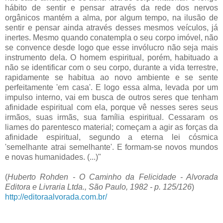
hábito de sentir e pensar através da rede dos nervos
orgânicos mantém a alma, por algum tempo, na ilusão de
sentir e pensar ainda através desses mesmos veículos, já
inertes. Mesmo quando conatempla o seu corpo imóvel, não
se convence desde logo que esse invólucro não seja mais
instrumento dela. O homem espiritual, porém, habituado a
não se identificar com o seu corpo, durante a vida terrestre,
rapidamente se habitua ao novo ambiente e se sente
perfeitamente 'em casa'. E logo essa alma, levada por um
impulso interno, vai em busca de outros seres que tenham
afinidade espiritual com ela, porque vê nesses seres seus
irmãos, suas irmãs, sua família espiritual. Cessaram os
liames do parentesco material; começam a agir as forças da
afinidade espiritual, segundo a eterna lei cósmica
'semelhante atrai semelhante'. E formam-se novos mundos
e novas humanidades. (...)"
(
Huberto Rohden - O Caminho da Felicidade - Alvorada
Editora e Livraria Ltda., São Paulo, 1982 - p. 125/126
)
http://editoraalvorada.com.br/