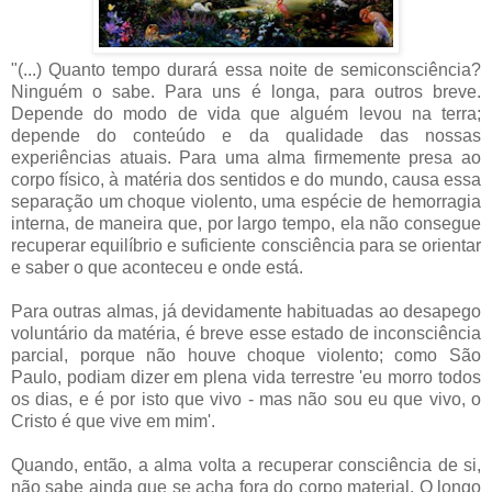
"(...) Quanto tempo durará essa noite de semiconsciência?
Ninguém o sabe. Para uns é longa, para outros breve.
Depende do modo de vida que alguém levou na terra;
depende do conteúdo e da qualidade das nossas
experiências atuais. Para uma alma firmemente presa ao
corpo físico, à matéria dos sentidos e do mundo, causa essa
separação um choque violento, uma espécie de hemorragia
interna, de maneira que, por largo tempo, ela não consegue
recuperar equilíbrio e suficiente consciência para se orientar
e saber o que aconteceu e onde está.
Para outras almas, já devidamente habituadas ao desapego
voluntário da matéria, é breve esse estado de inconsciência
parcial, porque não houve choque violento; como São
Paulo, podiam dizer em plena vida terrestre 'eu morro todos
os dias, e é por isto que vivo - mas não sou eu que vivo, o
Cristo é que vive em mim'.
Quando, então, a alma volta a recuperar consciência de si,
não sabe ainda que se acha fora do corpo material. O longo