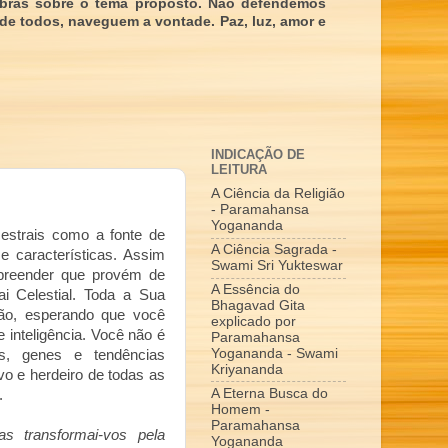
obras sobre o tema proposto. Não defendemos
 de todos, naveguem a vontade. Paz, luz, amor e
INDICAÇÃO DE
LEITURA
A Ciência da Religião
- Paramahansa
Yogananda
estrais como a fonte de
A Ciência Sagrada -
e características. Assim
Swami Sri Yukteswar
mpreender que provém de
A Essência do
i Celestial. Toda a Sua
Bhagavad Gita
ção, esperando que você
explicado por
e inteligência. Você não é
Paramahansa
Yogananda - Swami
s, genes e tendências
Kriyananda
vo e herdeiro de todas as
A Eterna Busca do
.
Homem -
Paramahansa
 transformai-vos pela
Yogananda