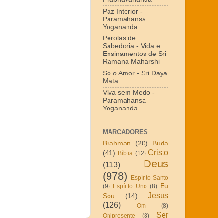
Paz Interior -
Paramahansa
Yogananda
Pérolas de
Sabedoria - Vida e
Ensinamentos de Sri
Ramana Maharshi
Só o Amor - Sri Daya
Mata
Viva sem Medo -
Paramahansa
Yogananda
MARCADORES
Brahman
(20)
Buda
Cristo
(41)
Bíblia
(12)
Deus
(113)
(978)
Espírito Santo
Eu
(9)
Espírito Uno
(8)
Jesus
Sou
(14)
(126)
Om
(8)
Ser
Onipresente
(8)