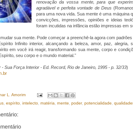
renovação da vossa mente, para que experime
agradável e perfeita vontade de Deus
(Romanos
para uma nova vida. Sua mente é uma máquina que
convicções, impressões, opiniões e ideias teol
foram incutidas na infãncia estão impressas em 
mudar sua mente. Pode começar a preenchê-la agora com padrões 
spírito Infinito interior, alcançando a beleza, amor, paz, alegria, 
pírito em você irá reagir, transformando sua mente, corpo e condi
Espírito, seu corpo e o mundo material."
 Sua Força Interior - Ed. Record, Rio de Janeiro, 1995 - p. 32/33
)
m.br
ar L. Amorim
us
,
espírito
,
intelecto
,
matéria
,
mente
,
poder
,
potencialidade
,
qualidade
ntário:
omentário