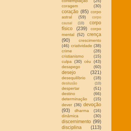
contemplação
(25)
coragem
(30)
coração
(85)
corpo
astral
(59)
corpo
corpo
causal
(10)
físico
(239)
corpo
crença
mental
(52)
(90)
crescimento
(46)
criatividade
(38)
crime
(28)
cristianismo
(15)
culpa
(30)
céu
(43)
desapego
(60)
desejo
(321)
desequilíbrio
(18)
desilusão
(10)
despertar
(51)
destino
(66)
determinação
(15)
devoção
dever
(36)
(93)
dharma
(16)
dinâmica
(30)
discernimento
(99)
disciplina
(113)