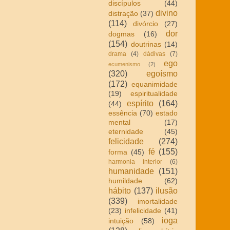
discípulos
(44)
divino
distração
(37)
(114)
divórcio
(27)
dor
dogmas
(16)
(154)
doutrinas
(14)
drama
(4)
dádivas
(7)
ego
ecumenismo
(2)
(320)
egoísmo
(172)
equanimidade
(19)
espiritualidade
espírito
(164)
(44)
essência
(70)
estado
mental
(17)
eternidade
(45)
felicidade
(274)
fé
(155)
forma
(45)
harmonia interior
(6)
humanidade
(151)
humildade
(62)
hábito
(137)
ilusão
(339)
imortalidade
(23)
infelicidade
(41)
ioga
intuição
(58)