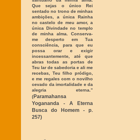
santuário da minha alma.
Que sejas o único Rei
sentado no trono de minhas
ambições, a única Rainha
no castelo de meu amor, a
única Divindade no templo
de minha alma. Conserva-
me desperto em Tua
consciência, para que eu
possa orar e exigir
incessantemente, até que
abras todas as portas de
Teu lar de sabedoria e ali me
recebas, Teu filho pródigo,
e me regales com o novilho
cevado da imortalidade e da
alegria eterna
.”
Paramahansa
(
Yogananda - A Eterna
Busca do Homem - p.
257)