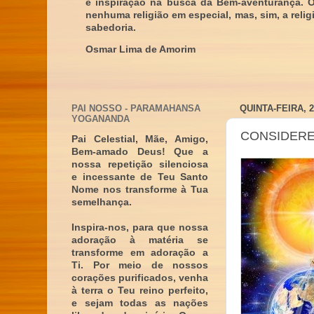
e inspiração na busca da Bem-aventurança. 
nenhuma religião em especial, mas, sim, a reli
sabedoria.
Osmar Lima de Amorim
PAI NOSSO - PARAMAHANSA
QUINTA-FEIRA, 
YOGANANDA
CONSIDERE
Pai Celestial, Mãe, Amigo,
Bem-amado Deus! Que a
nossa repetição silenciosa
e incessante de Teu Santo
Nome nos transforme à Tua
semelhança.
Inspira-nos, para que nossa
adoração à matéria se
transforme em adoração a
Ti. Por meio de nossos
corações purificados, venha
à terra o Teu reino perfeito,
e sejam todas as nações