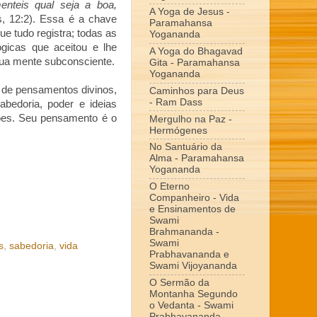
nteis qual seja a boa,
A Yoga de Jesus -
, 12:2). Essa é a chave
Paramahansa
 tudo registra; todas as
Yogananda
ógicas que aceitou e lhe
A Yoga do Bhagavad
sua mente subconsciente.
Gita - Paramahansa
Yogananda
de pensamentos divinos,
Caminhos para Deus
- Ram Dass
sabedoria, poder e ideias
ções. Seu pensamento é o
Mergulho na Paz -
Hermógenes
No Santuário da
Alma - Paramahansa
Yogananda
O Eterno
Companheiro - Vida
e Ensinamentos de
Swami
Brahmananda -
Swami
s
,
sabedoria
,
vida
Prabhavananda e
Swami Vijoyananda
O Sermão da
Montanha Segundo
o Vedanta - Swami
Prabhavananda