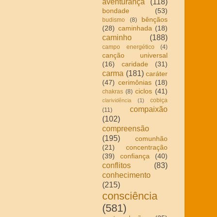
aventurança
(118)
bondade
(53)
bênçãos
budismo
(8)
(28)
caminhada
(18)
caminho
(188)
campo energético
(4)
canção universal
(16)
caridade
(31)
carma
(181)
caráter
(47)
cerimônias
(18)
ciclos
(41)
chakras
(8)
cobiça
clarividência
(1)
compaixão
(11)
(102)
compreensão
(195)
comunhão
(21)
concentração
(39)
confiança
(40)
conflitos
(83)
conhecimento
(215)
consciência
(581)