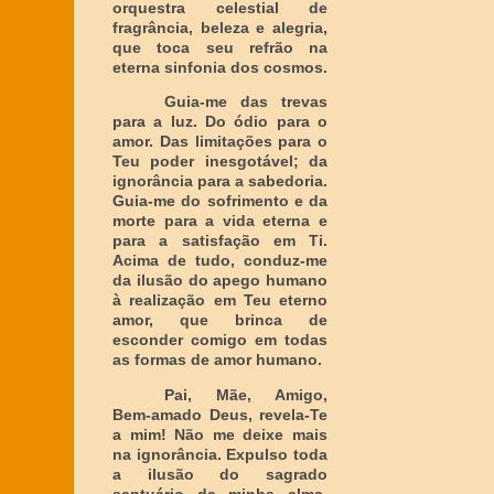
orquestra celestial de
fragrância, beleza e alegria,
que toca seu refrão na
eterna sinfonia dos cosmos.
Guia-me das trevas
para a luz. Do ódio para o
amor. Das limitações para o
Teu poder inesgotável; da
ignorância para a sabedoria.
Guia-me do sofrimento e da
morte para a vida eterna e
para a satisfação em Ti.
Acima de tudo, conduz-me
da ilusão do apego humano
à realização em Teu eterno
amor, que brinca de
esconder comigo em todas
as formas de amor humano.
Pai, Mãe, Amigo,
Bem-amado Deus, revela-Te
a mim! Não me deixe mais
na ignorância. Expulso toda
a ilusão do sagrado