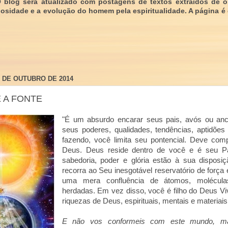
O blog será atualizado com postagens de textos extraídos de 
giosidade e a evolução do homem pela espiritualidade. A página é
2 DE OUTUBRO DE 2014
 A FONTE
"É um absurdo encarar seus pais, avós ou anc
seus poderes, qualidades, tendências, aptidões 
fazendo, você limita seu pontencial. Deve co
Deus. Deus reside dentro de você e é seu Pa
sabedoria, poder e glória estão à sua disposi
recorra ao Seu inesgotável reservatório de força 
uma mera confluência de átomos, molécula
herdadas. Em vez disso, você é filho do Deus Vi
riquezas de Deus, espirituais, mentais e materiais
E não vos conformeis com este mundo, mas