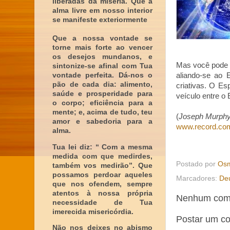
liberadas da miséria. Que a
alma livre em nosso interior
se manifeste exteriormente
Que a nossa vontade se
torne mais forte ao vencer
os desejos mundanos, e
Mas você pode 
sintonize-se afinal com Tua
vontade perfeita. Dá-nos o
aliando-se ao E
pão de cada dia: alimento,
criativas. O Es
saúde e prosperidade para
veículo entre o 
o corpo; eficiência para a
mente; e, acima de tudo, teu
(
Joseph Murphy -
amor e sabedoria para a
www.record.co
alma.
Tua lei diz: “ Com a mesma
medida com que medirdes,
Postado por
Osm
também vos medirão”. Que
possamos perdoar aqueles
Marcadores:
De
que nos ofendem, sempre
atentos à nossa própria
Nenhum come
necessidade de Tua
imerecida misericórdia.
Postar um c
Não nos deixes no abismo