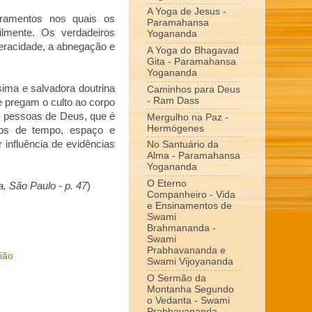
A Yoga de Jesus -
ramentos nos quais os
Paramahansa
lmente. Os verdadeiros
Yogananda
 veracidade, a abnegação e
A Yoga do Bhagavad
Gita - Paramahansa
Yogananda
ima e salvadora doutrina
Caminhos para Deus
- Ram Dass
e pregam o culto ao corpo
s pessoas de Deus, que é
Mergulho na Paz -
Hermógenes
tos de tempo, espaço e
 influência de evidências
No Santuário da
Alma - Paramahansa
Yogananda
O Eterno
 São Paulo - p. 47
)
Companheiro - Vida
e Ensinamentos de
Swami
Brahmananda -
Swami
Prabhavananda e
gião
Swami Vijoyananda
O Sermão da
Montanha Segundo
o Vedanta - Swami
Prabhavananda