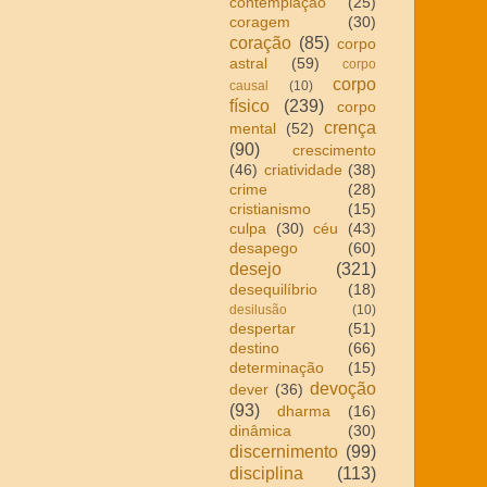
contemplação
(25)
coragem
(30)
coração
(85)
corpo
astral
(59)
corpo
corpo
causal
(10)
físico
(239)
corpo
crença
mental
(52)
(90)
crescimento
(46)
criatividade
(38)
crime
(28)
cristianismo
(15)
culpa
(30)
céu
(43)
desapego
(60)
desejo
(321)
desequilíbrio
(18)
desilusão
(10)
despertar
(51)
destino
(66)
determinação
(15)
devoção
dever
(36)
(93)
dharma
(16)
dinâmica
(30)
discernimento
(99)
disciplina
(113)