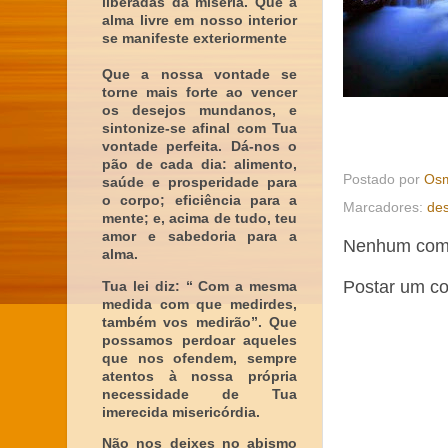
liberadas da miséria. Que a
alma livre em nosso interior
se manifeste exteriormente
Que a nossa vontade se
torne mais forte ao vencer
os desejos mundanos, e
sintonize-se afinal com Tua
vontade perfeita. Dá-nos o
pão de cada dia: alimento,
Postado por
Osm
saúde e prosperidade para
o corpo; eficiência para a
Marcadores:
des
mente; e, acima de tudo, teu
amor e sabedoria para a
Nenhum come
alma.
Postar um c
Tua lei diz: “ Com a mesma
medida com que medirdes,
também vos medirão”. Que
possamos perdoar aqueles
que nos ofendem, sempre
atentos à nossa própria
necessidade de Tua
imerecida misericórdia.
Não nos deixes no abismo