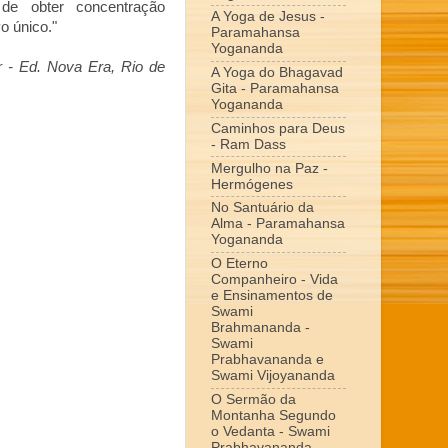
o de obter concentração
A Yoga de Jesus -
o único."
Paramahansa
Yogananda
 - Ed. Nova Era, Rio de
A Yoga do Bhagavad
Gita - Paramahansa
Yogananda
Caminhos para Deus
- Ram Dass
Mergulho na Paz -
Hermógenes
No Santuário da
Alma - Paramahansa
Yogananda
O Eterno
Companheiro - Vida
e Ensinamentos de
Swami
Brahmananda -
Swami
Prabhavananda e
Swami Vijoyananda
O Sermão da
Montanha Segundo
o Vedanta - Swami
Prabhavananda