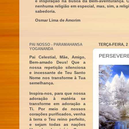
e inspiração na busca da Bem-aventurança. 
nenhuma religião em especial, mas, sim, a reli
sabedoria.
Osmar Lima de Amorim
PAI NOSSO - PARAMAHANSA
TERÇA-FEIRA, 2
YOGANANDA
PERSEVERE
Pai Celestial, Mãe, Amigo,
Bem-amado Deus! Que a
nossa repetição silenciosa
e incessante de Teu Santo
Nome nos transforme à Tua
semelhança.
Inspira-nos, para que nossa
adoração à matéria se
transforme em adoração a
Ti. Por meio de nossos
corações purificados, venha
à terra o Teu reino perfeito,
e sejam todas as nações