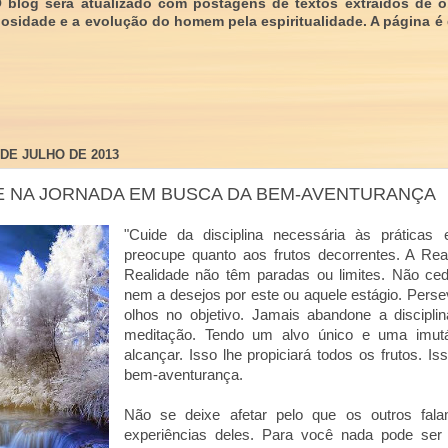
O blog será atualizado com postagens de textos extraídos de 
giosidade e a evolução do homem pela espiritualidade. A página é
 DE JULHO DE 2013
 NA JORNADA EM BUSCA DA BEM-AVENTURANÇA
"Cuide da disciplina necessária às práticas 
preocupe quanto aos frutos decorrentes. A Rea
Realidade não têm paradas ou limites. Não ced
nem a desejos por este ou aquele estágio. Perse
olhos no objetivo. Jamais abandone a discipl
meditação. Tendo um alvo único e uma imutáv
alcançar. Isso lhe propiciará todos os frutos. 
bem-aventurança.
Não se deixe afetar pelo que os outros fala
experiências deles. Para você nada pode ser