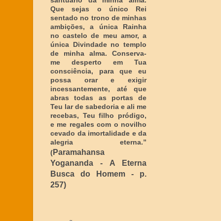
santuário da minha alma.
Que sejas o único Rei
sentado no trono de minhas
ambições, a única Rainha
no castelo de meu amor, a
única Divindade no templo
de minha alma. Conserva-
me desperto em Tua
consciência, para que eu
possa orar e exigir
incessantemente, até que
abras todas as portas de
Teu lar de sabedoria e ali me
recebas, Teu filho pródigo,
e me regales com o novilho
cevado da imortalidade e da
alegria eterna
.”
Paramahansa
(
Yogananda - A Eterna
Busca do Homem - p.
257)