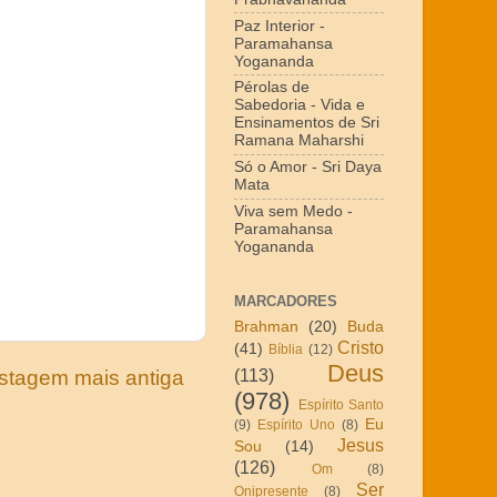
Paz Interior -
Paramahansa
Yogananda
Pérolas de
Sabedoria - Vida e
Ensinamentos de Sri
Ramana Maharshi
Só o Amor - Sri Daya
Mata
Viva sem Medo -
Paramahansa
Yogananda
MARCADORES
Brahman
(20)
Buda
Cristo
(41)
Bíblia
(12)
Deus
(113)
stagem mais antiga
(978)
Espírito Santo
Eu
(9)
Espírito Uno
(8)
Jesus
Sou
(14)
(126)
Om
(8)
Ser
Onipresente
(8)