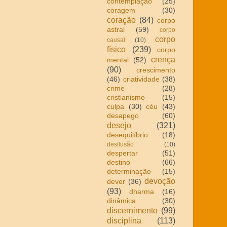
contemplação
(25)
coragem
(30)
coração
(84)
corpo
astral
(59)
corpo
corpo
causal
(10)
físico
(239)
corpo
crença
mental
(52)
(90)
crescimento
(46)
criatividade
(38)
crime
(28)
cristianismo
(15)
culpa
(30)
céu
(43)
desapego
(60)
desejo
(321)
desequilíbrio
(18)
desilusão
(10)
despertar
(51)
destino
(66)
determinação
(15)
devoção
dever
(36)
(93)
dharma
(16)
dinâmica
(30)
discernimento
(99)
disciplina
(113)