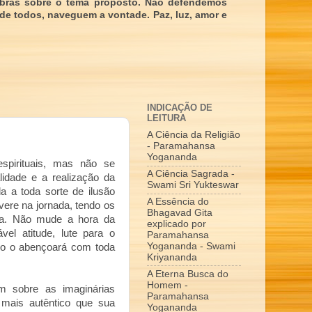
obras sobre o tema proposto. Não defendemos
 de todos, naveguem a vontade. Paz, luz, amor e
INDICAÇÃO DE
LEITURA
A Ciência da Religião
- Paramahansa
Yogananda
espirituais, mas não se
A Ciência Sagrada -
lidade e a realização da
Swami Sri Yukteswar
a a toda sorte de ilusão
A Essência do
vere na jornada, tendo os
Bhagavad Gita
ina. Não mude a hora da
explicado por
el atitude, lute para o
Paramahansa
Yogananda - Swami
Isso o abençoará com toda
Kriyananda
A Eterna Busca do
Homem -
m sobre as imaginárias
Paramahansa
 mais autêntico que sua
Yogananda