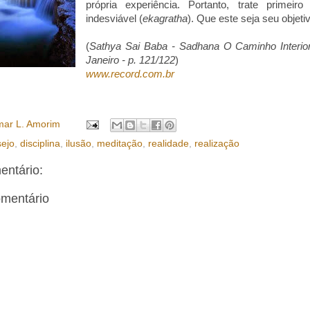
própria experiência. Portanto, trate primeir
indesviável (
ekagratha
). Que este seja seu objetiv
(
Sathya Sai Baba - Sadhana O Caminho Interior
Janeiro - p. 121/122
)
www.record.com.br
ar L. Amorim
ejo
,
disciplina
,
ilusão
,
meditação
,
realidade
,
realização
ntário:
omentário