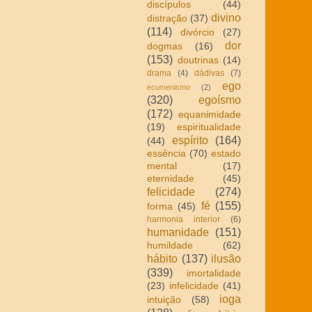
discípulos
(44)
divino
distração
(37)
(114)
divórcio
(27)
dor
dogmas
(16)
(153)
doutrinas
(14)
drama
(4)
dádivas
(7)
ego
ecumenismo
(2)
(320)
egoísmo
(172)
equanimidade
(19)
espiritualidade
espírito
(164)
(44)
essência
(70)
estado
mental
(17)
eternidade
(45)
felicidade
(274)
fé
(155)
forma
(45)
harmonia interior
(6)
humanidade
(151)
humildade
(62)
hábito
(137)
ilusão
(339)
imortalidade
(23)
infelicidade
(41)
ioga
intuição
(58)