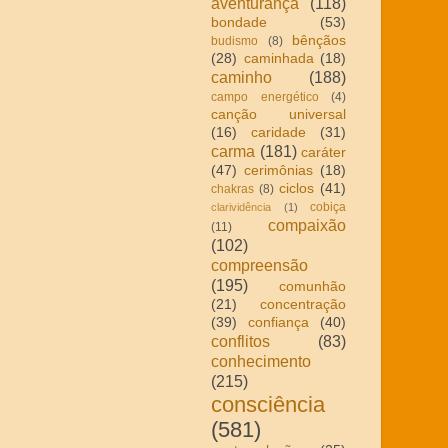
aventurança
(118)
bondade
(53)
bênçãos
budismo
(8)
(28)
caminhada
(18)
caminho
(188)
campo energético
(4)
canção universal
(16)
caridade
(31)
carma
(181)
caráter
(47)
cerimônias
(18)
ciclos
(41)
chakras
(8)
cobiça
clarividência
(1)
compaixão
(11)
(102)
compreensão
(195)
comunhão
(21)
concentração
(39)
confiança
(40)
conflitos
(83)
conhecimento
(215)
consciência
(581)