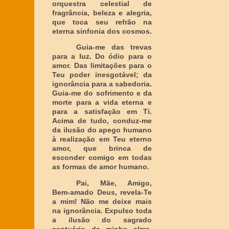
orquestra celestial de
fragrância, beleza e alegria,
que toca seu refrão na
eterna sinfonia dos cosmos.
Guia-me das trevas
para a luz. Do ódio para o
amor. Das limitações para o
Teu poder inesgotável; da
ignorância para a sabedoria.
Guia-me do sofrimento e da
morte para a vida eterna e
para a satisfação em Ti.
Acima de tudo, conduz-me
da ilusão do apego humano
à realização em Teu eterno
amor, que brinca de
esconder comigo em todas
as formas de amor humano.
Pai, Mãe, Amigo,
Bem-amado Deus, revela-Te
a mim! Não me deixe mais
na ignorância. Expulso toda
a ilusão do sagrado