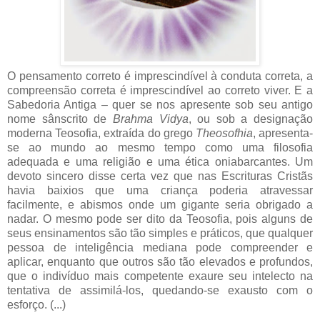
O pensamento correto é imprescindível à conduta correta, a
compreensão correta é imprescindível ao correto viver. E a
Sabedoria Antiga – quer se nos apresente sob seu antigo
nome sânscrito de
Brahma Vidya
, ou sob a designação
moderna Teosofia, extraída do grego
Theosofhia
, apresenta-
se ao mundo ao mesmo tempo como uma filosofia
adequada e uma religião e uma ética oniabarcantes. Um
devoto sincero disse certa vez que nas Escrituras Cristãs
havia baixios que uma criança poderia atravessar
facilmente, e abismos onde um gigante seria obrigado a
nadar. O mesmo pode ser dito da Teosofia, pois alguns de
seus ensinamentos são tão simples e práticos, que qualquer
pessoa de inteligência mediana pode compreender e
aplicar, enquanto que outros são tão elevados e profundos,
que o indivíduo mais competente exaure seu intelecto na
tentativa de assimilá-los, quedando-se exausto com o
esforço. (...)