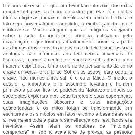
Há um consenso de que um levantamento cuidadoso das
grandes religiões do mundo mostra que elas têm muitas
ideias religiosas, morais e filosóficas em comum. Embora o
fato seja universalmente admitido, a explicação do fato e
controversa. Muitos alegam que as religiões vicejaram
sobre o solo da ignorância humana, cultivadas pela
imaginação, e que foram gradualmente elaboradas, a partir
das formas grosseiras do animismo e do fetichismo: as suas
analogias são atribuídas aos fenômenos universais da
Natureza, imperfeitamente observados e explicados de uma
maneira caprichosa. Uma corrente de pensamento dá como
chave universal o culto ao Sol e aos astros; para outra, a
chave, não menos universal, é o culto fálico. O medo, o
desejo, a ignorância e o assombro levaram o homem
primitivo a personificar os poderes da Natureza e depois os
sacerdotes exploraram os seus terrores e suas esperanças,
suas imaginações obscuras e suas indagações
desnorteadas; e os mitos foram se transformando em
escrituras e os símbolos em fatos; e como a base deles era
a mesma em toda a parte a semelhança dos resultados era
inevitável. Assim falam os doutores da "mitologia
comparada" e, sob a avalanche de provas, as pessoas